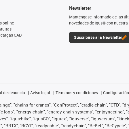
Newsletter
Manténgase informado de las úl
s online
novedades de igus® con nuestra 
tuitas
escargas CAD
Suscribirse a la Newsletter
l de denuncia
Aviso legal
Términos y condiciones
Configuración 
nge", "chains for cranes", "ConProtect", "cradle-chain", "CTD", "dryg
-loop", "energy chain", "energy chain systems", "enjoyneering", "e-skin
ves", "igus:bike", "igusGO", "igutex", "iguverse", "iguversum", "kin
t", "RBTX", "RCYL", "readycable", "readychain", "ReBeL", "ReCyycle", 