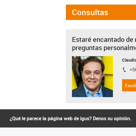
Consultas
Estaré encantado de 
preguntas personalm
Claudio
+5
igus-i
Escri
¿Qué le parece la página web de igus? Denos su opinión.