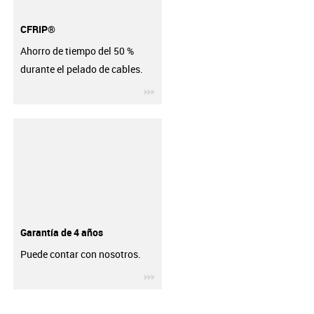
CFRIP®
Ahorro de tiempo del 50 %
durante el pelado de cables.
igus-icon-3arrow
Garantía de 4 años
Puede contar con nosotros.
igus-icon-3arrow