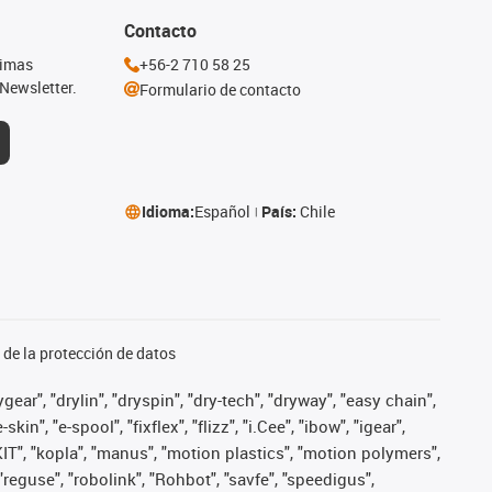
Contacto
timas
+56-2 710 58 25
Newsletter.
Formulario de contacto
Idioma:
Español
País:
Chile
de la protección de datos
ear", "drylin", "dryspin", "dry-tech", "dryway", "easy chain",
", "e-spool", "fixflex", "flizz", "i.Cee", "ibow", "igear",
eKIT", "kopla", "manus", "motion plastics", "motion polymers",
"reguse", "robolink", "Rohbot", "savfe", "speedigus",