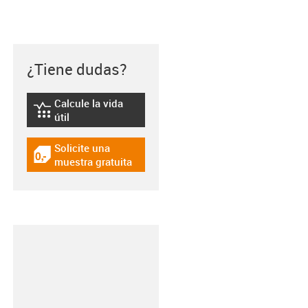
¿Tiene dudas?
Calcule la vida
igus-icon-lebensdauerrechner
útil
Solicite una
igus-icon-gratismuster
muestra gratuita