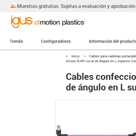
Muestras gratuitas: Sujetas a evaluación y aprobación
Tienda
Configuradores
Información del product
igus-icon-arrow-right
igus-icon-arrow-right
Inicio
Cables para cadenas portacab
Hirose RJ45 curva de ángulo en L superior, Co
Cables confeccio
de ángulo en L s