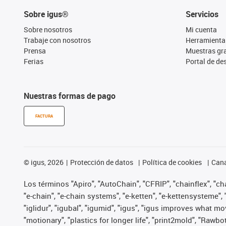
Sobre igus®
Servicios
Sobre nosotros
Mi cuenta
Trabaje con nosotros
Herramienta
Prensa
Muestras gra
Ferias
Portal de d
Nuestras formas de pago
FACTURA
©
igus, 2026
Protección de datos
Política de cookies
Cana
Los términos "Apiro", "AutoChain", "CFRIP", "chainflex", "chai
"e-chain", "e-chain systems", "e-ketten", "e-kettensysteme", "e
"iglidur", "igubal", "igumid", "igus", "igus improves what mo
"motionary", "plastics for longer life", "print2mold", "Rawbo