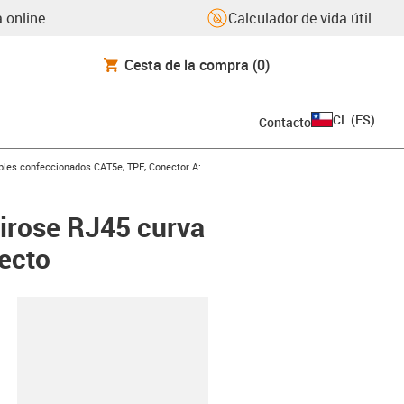
 online
Calculador de vida útil.
Cesta de la compra
(0)
CL
(
ES
)
Contacto
icon-arrow-right
bles confeccionados CAT5e, TPE, Conector A:
irose RJ45 curva
recto
y-clipboard