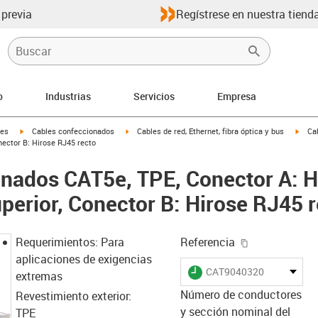
 previa
Regístrese en nuestra tienda
o
Industrias
Servicios
Empresa
igus-icon-arrow-right
igus-icon-arrow-right
igus-
les
Cables confeccionados
Cables de red, Ethernet, fibra óptica y bus
Ca
nector B: Hirose RJ45 recto
nados CAT5e, TPE, Conector A: H
uperior, Conector B: Hirose RJ45 
igus-icon-cop
Requerimientos: Para
Referencia
aplicaciones de exigencias
igus-icon-lieferzeit
CAT9040320
extremas
Número de conductores
Revestimiento exterior:
y sección nominal del
TPE