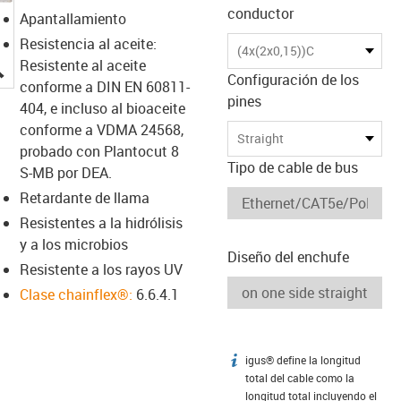
conductor
Apantallamiento
Resistencia al aceite:
(4x(2x0,15))C
igus-icon-lupe
Resistente al aceite
Configuración de los
conforme a DIN EN 60811-
pines
404, e incluso al bioaceite
conforme a VDMA 24568,
Straight
probado con Plantocut 8
Tipo de cable de bus
S-MB por DEA.
Retardante de llama
Resistentes a la hidrólisis
y a los microbios
Diseño del enchufe
Resistente a los rayos UV
Clase chainflex®:
6.6.4.1
igus® define la longitud
igus-icon-info
total del cable como la
longitud total incluyendo el