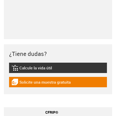
¿Tiene dudas?
Calcule la vida útil
igus-icon-lebensdauerrechner
Solicite una muestra gratuita
igus-icon-gratismuster
CFRIP®