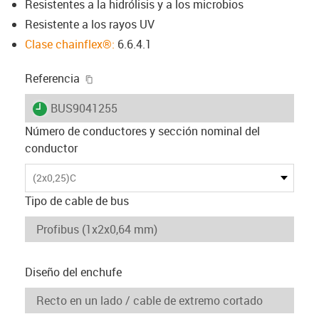
Resistentes a la hidrólisis y a los microbios
Resistente a los rayos UV
Clase chainflex®:
6.6.4.1
igus-icon-copy-clipboard
Referencia
igus-icon-lieferzeit
BUS9041255
Número de conductores y sección nominal del
conductor
(2x0,25)C
Tipo de cable de bus
Diseño del enchufe