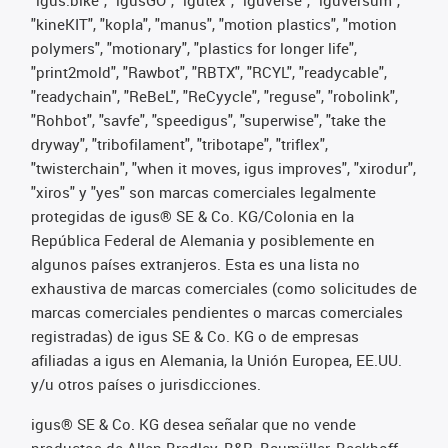
"kineKIT", "kopla", "manus", "motion plastics", "motion
polymers", "motionary", "plastics for longer life",
"print2mold", "Rawbot", "RBTX", "RCYL", "readycable",
"readychain", "ReBeL", "ReCyycle", "reguse", "robolink",
"Rohbot", "savfe", "speedigus", "superwise", "take the
dryway", "tribofilament", "tribotape", "triflex",
"twisterchain", "when it moves, igus improves", "xirodur",
"xiros" y "yes" son marcas comerciales legalmente
protegidas de igus® SE & Co. KG/Colonia en la
República Federal de Alemania y posiblemente en
algunos países extranjeros. Esta es una lista no
exhaustiva de marcas comerciales (como solicitudes de
marcas comerciales pendientes o marcas comerciales
registradas) de igus SE & Co. KG o de empresas
afiliadas a igus en Alemania, la Unión Europea, EE.UU.
y/u otros países o jurisdicciones.
igus® SE & Co. KG desea señalar que no vende
productos de Allen Bradley, B&R, Baumüller, Beckhoff,