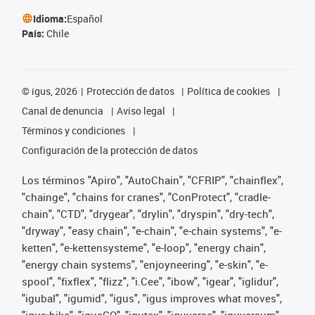
Idioma:
Español
País:
Chile
©
igus, 2026
Protección de datos
Política de cookies
Canal de denuncia
Aviso legal
Términos y condiciones
Configuración de la protección de datos
Los términos "Apiro", "AutoChain", "CFRIP", "chainflex",
"chainge", "chains for cranes", "ConProtect", "cradle-
chain", "CTD", "drygear", "drylin", "dryspin", "dry-tech",
"dryway", "easy chain", "e-chain", "e-chain systems", "e-
ketten", "e-kettensysteme", "e-loop", "energy chain",
"energy chain systems", "enjoyneering", "e-skin", "e-
spool", "fixflex", "flizz", "i.Cee", "ibow", "igear", "iglidur",
"igubal", "igumid", "igus", "igus improves what moves",
"igus:bike", "igusGO", "igutex", "iguverse", "iguversum",