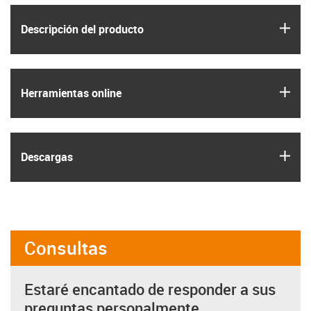
igus
Descripción del producto
igus
Herramientas online
igus
Descargas
Consultas
Estaré encantado de responder a sus
preguntas personalmente.