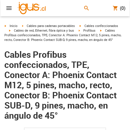
(0)
igus-icon-arrow-right
igus-icon-arrow-right
igus-icon-arrow-right
Inicio
Cables para cadenas portacables
Cables confeccionados
igus-icon-arrow-right
igus-icon-arrow-right
igus-icon-arrow-righ
Cables de red, Ethernet, fibra óptica y bus
Profibus
Cables
Profibus confeccionados, TPE, Conector A: Phoenix Contact M12, 5 pines, macho,
recto, Conector B: Phoenix Contact SUB-D, 9 pines, macho, en ángulo de 45°
Cables Profibus
confeccionados, TPE,
Conector A: Phoenix Contact
M12, 5 pines, macho, recto,
Conector B: Phoenix Contact
SUB-D, 9 pines, macho, en
ángulo de 45°