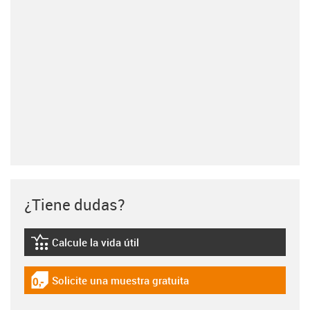
¿Tiene dudas?
Calcule la vida útil
igus-icon-lebensdauerrechner
Solicite una muestra gratuita
igus-icon-gratismuster