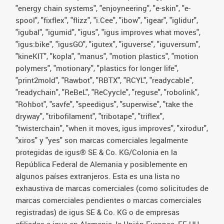
"energy chain systems", "enjoyneering", "e-skin", "e-
spool", "fixflex", "flizz", "i.Cee", "ibow", "igear", "iglidur",
"igubal", "igumid", "igus", "igus improves what moves",
"igus:bike", "igusGO", "igutex", "iguverse", "iguversum",
"kineKIT", "kopla", "manus", "motion plastics", "motion
polymers", "motionary", "plastics for longer life",
"print2mold", "Rawbot", "RBTX", "RCYL", "readycable",
"readychain", "ReBeL", "ReCyycle", "reguse", "robolink",
"Rohbot", "savfe", "speedigus", "superwise", "take the
dryway", "tribofilament", "tribotape", "triflex",
"twisterchain", "when it moves, igus improves", "xirodur",
"xiros" y "yes" son marcas comerciales legalmente
protegidas de igus® SE & Co. KG/Colonia en la
República Federal de Alemania y posiblemente en
algunos países extranjeros. Esta es una lista no
exhaustiva de marcas comerciales (como solicitudes de
marcas comerciales pendientes o marcas comerciales
registradas) de igus SE & Co. KG o de empresas
afiliadas a igus en Alemania, la Unión Europea, EE.UU.