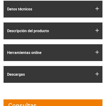
igus
Datos técnicos
igus
Descripción del producto
igus
Herramientas online
igus
Descargas
Consultas