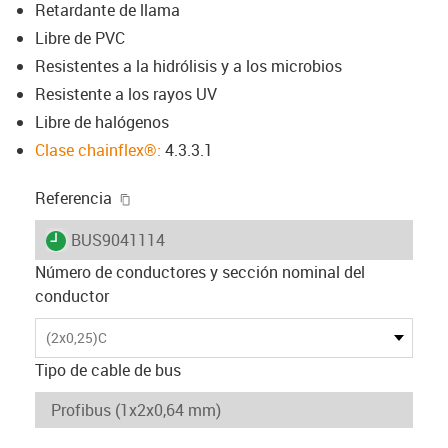
Retardante de llama
Libre de PVC
Resistentes a la hidrólisis y a los microbios
Resistente a los rayos UV
Libre de halógenos
Clase chainflex®:
4.3.3.1
igus-icon-copy-clipboard
Referencia
igus-icon-lieferzeit
BUS9041114
Número de conductores y sección nominal del
conductor
(2x0,25)C
Tipo de cable de bus