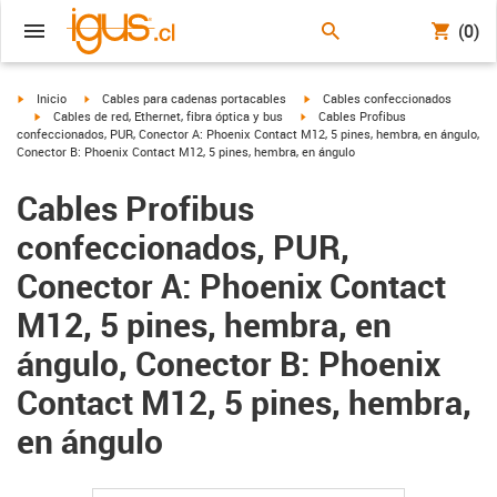
(0)
igus-icon-arrow-right
igus-icon-arrow-right
igus-icon-arrow-right
Inicio
Cables para cadenas portacables
Cables confeccionados
igus-icon-arrow-right
igus-icon-arrow-right
Cables de red, Ethernet, fibra óptica y bus
Cables Profibus
confeccionados, PUR, Conector A: Phoenix Contact M12, 5 pines, hembra, en ángulo,
Conector B: Phoenix Contact M12, 5 pines, hembra, en ángulo
Cables Profibus
confeccionados, PUR,
Conector A: Phoenix Contact
M12, 5 pines, hembra, en
ángulo, Conector B: Phoenix
Contact M12, 5 pines, hembra,
en ángulo