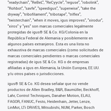
"readychain", "ReBeL", "ReCyycle", "reguse", "robolink",
"Rohbot", "savfe", "speedigus", "superwise", "take the
dryway", "tribofilament", "tribotape", "triflex",
"twisterchain", "when it moves, igus improves", "xirodur",
"xiros" y "yes" son marcas comerciales legalmente
protegidas de igus® SE & Co. KG/Colonia en la
República Federal de Alemania y posiblemente en
algunos países extranjeros. Esta es una lista no
exhaustiva de marcas comerciales (como solicitudes de
marcas comerciales pendientes o marcas comerciales
registradas) de igus SE & Co. KG o de empresas
afiliadas a igus en Alemania, la Unión Europea, EE.UU.
y/u otros países o jurisdicciones.
igus® SE & Co. KG desea señalar que no vende
productos de Allen Bradley, B&R, Baumüller, Beckhoff,
Lahr, Control Techniques, Danaher Motion, ELAU,
FAGOR, FANUC, Festo, Heidenhain, Jetter, Lenze,
LinMot, LTi DRiVES, Mitsubishi, NUM, Parker, Bosch