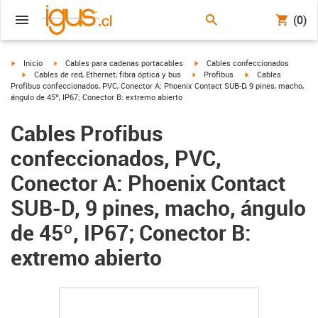
(0)
igus-icon-arrow-right
igus-icon-arrow-right
igus-icon-arrow-right
Inicio
Cables para cadenas portacables
Cables confeccionados
igus-icon-arrow-right
igus-icon-arrow-right
igus-icon-arrow-righ
Cables de red, Ethernet, fibra óptica y bus
Profibus
Cables
Profibus confeccionados, PVC, Conector A: Phoenix Contact SUB-D, 9 pines, macho,
ángulo de 45º, IP67; Conector B: extremo abierto
Cables Profibus
confeccionados, PVC,
Conector A: Phoenix Contact
SUB-D, 9 pines, macho, ángulo
de 45º, IP67; Conector B:
extremo abierto