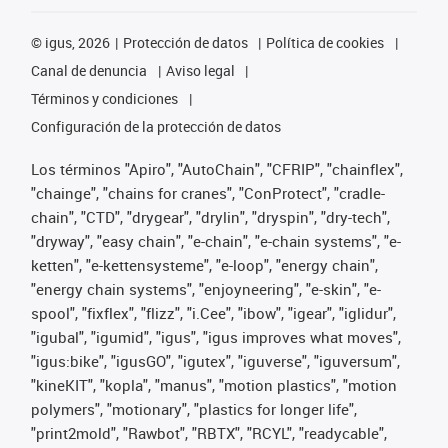
©
igus, 2026
Protección de datos
Política de cookies
Canal de denuncia
Aviso legal
Términos y condiciones
Configuración de la protección de datos
Los términos "Apiro", "AutoChain", "CFRIP", "chainflex",
"chainge", "chains for cranes", "ConProtect", "cradle-
chain", "CTD", "drygear", "drylin", "dryspin", "dry-tech",
"dryway", "easy chain", "e-chain", "e-chain systems", "e-
ketten", "e-kettensysteme", "e-loop", "energy chain",
"energy chain systems", "enjoyneering", "e-skin", "e-
spool", "fixflex", "flizz", "i.Cee", "ibow", "igear", "iglidur",
"igubal", "igumid", "igus", "igus improves what moves",
"igus:bike", "igusGO", "igutex", "iguverse", "iguversum",
"kineKIT", "kopla", "manus", "motion plastics", "motion
polymers", "motionary", "plastics for longer life",
"print2mold", "Rawbot", "RBTX", "RCYL", "readycable",