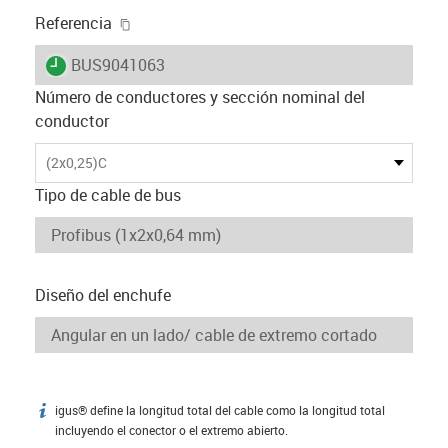
igus-icon-copy-clipboard
Referencia
igus-icon-lieferzeit
BUS9041063
Número de conductores y sección nominal del
conductor
(2x0,25)C
Tipo de cable de bus
Diseño del enchufe
igus® define la longitud total del cable como la longitud total
igus-icon-info
incluyendo el conector o el extremo abierto.