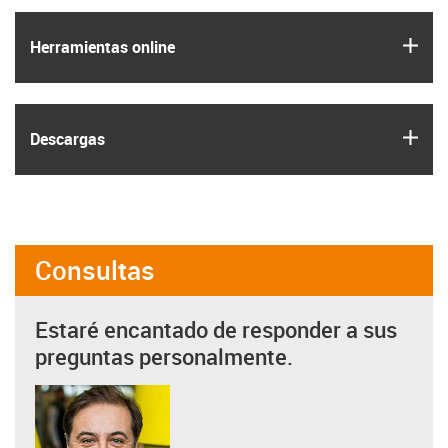
igus
Herramientas online
igus
Descargas
Consultas
Estaré encantado de responder a sus
preguntas personalmente.