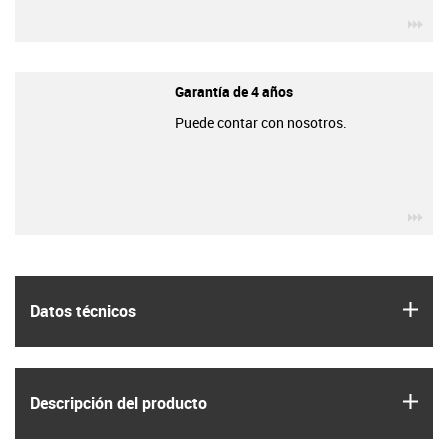
igu
Garantía de 4 años
Puede contar con nosotros.
igu
igus
Datos técnicos
igus
Descripción del producto