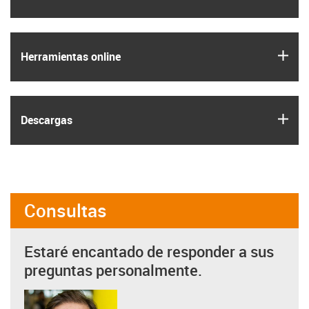
igus
Herramientas online
igus
Descargas
Consultas
Estaré encantado de responder a sus
preguntas personalmente.