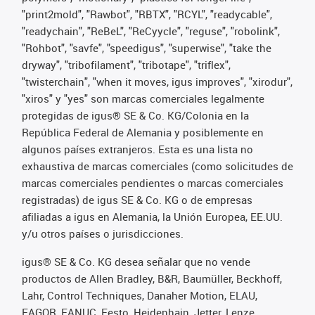
"print2mold", "Rawbot", "RBTX", "RCYL", "readycable",
"readychain", "ReBeL", "ReCyycle", "reguse", "robolink",
"Rohbot", "savfe", "speedigus", "superwise", "take the
dryway", "tribofilament", "tribotape", "triflex",
"twisterchain", "when it moves, igus improves", "xirodur",
"xiros" y "yes" son marcas comerciales legalmente
protegidas de igus® SE & Co. KG/Colonia en la
República Federal de Alemania y posiblemente en
algunos países extranjeros. Esta es una lista no
exhaustiva de marcas comerciales (como solicitudes de
marcas comerciales pendientes o marcas comerciales
registradas) de igus SE & Co. KG o de empresas
afiliadas a igus en Alemania, la Unión Europea, EE.UU.
y/u otros países o jurisdicciones.
igus® SE & Co. KG desea señalar que no vende
productos de Allen Bradley, B&R, Baumüller, Beckhoff,
Lahr, Control Techniques, Danaher Motion, ELAU,
FAGOR, FANUC, Festo, Heidenhain, Jetter, Lenze,