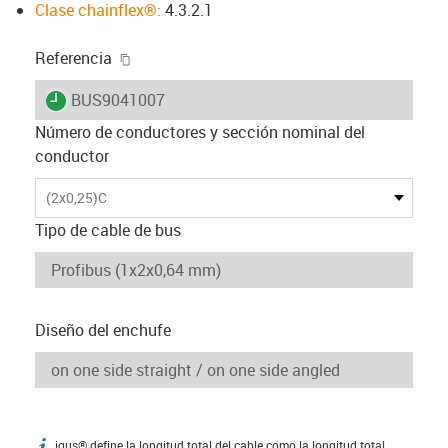
Clase chainflex®:
4.3.2.1
igus-icon-copy-clipboard
Referencia
igus-icon-lieferzeit
BUS9041007
Número de conductores y sección nominal del
conductor
(2x0,25)C
Tipo de cable de bus
Diseño del enchufe
igus® define la longitud total del cable como la longitud total