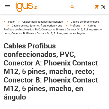
(0)
igus-icon-arrow-right
igus-icon-arrow-right
igus-icon-arrow-right
Inicio
Cables para cadenas portacables
Cables confeccionados
igus-icon-arrow-right
igus-icon-arrow-right
igus-icon-arrow-righ
Cables de red, Ethernet, fibra óptica y bus
Profibus
Cables
Profibus confeccionados, PVC, Conector A: Phoenix Contact M12, 5 pines, macho,
recto; Conector B: Phoenix Contact M12, 5 pines, macho, en ángulo
Cables Profibus
confeccionados, PVC,
Conector A: Phoenix Contact
M12, 5 pines, macho, recto;
Conector B: Phoenix Contact
M12, 5 pines, macho, en
ángulo