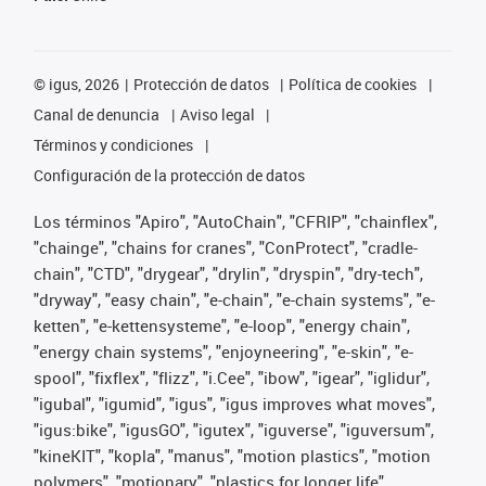
©
igus, 2026
Protección de datos
Política de cookies
Canal de denuncia
Aviso legal
Términos y condiciones
Configuración de la protección de datos
Los términos "Apiro", "AutoChain", "CFRIP", "chainflex",
"chainge", "chains for cranes", "ConProtect", "cradle-
chain", "CTD", "drygear", "drylin", "dryspin", "dry-tech",
"dryway", "easy chain", "e-chain", "e-chain systems", "e-
ketten", "e-kettensysteme", "e-loop", "energy chain",
"energy chain systems", "enjoyneering", "e-skin", "e-
spool", "fixflex", "flizz", "i.Cee", "ibow", "igear", "iglidur",
"igubal", "igumid", "igus", "igus improves what moves",
"igus:bike", "igusGO", "igutex", "iguverse", "iguversum",
"kineKIT", "kopla", "manus", "motion plastics", "motion
polymers", "motionary", "plastics for longer life",