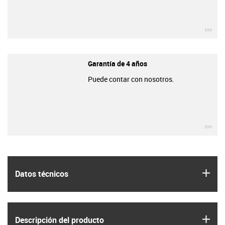
igu
Garantía de 4 años
Puede contar con nosotros.
igu
igus
Datos técnicos
igus
Descripción del producto