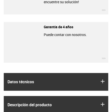
encuentre su solución!
igu
Garantía de 4 años
Puede contar con nosotros.
igu
igus
Datos técnicos
igus
Descripción del producto