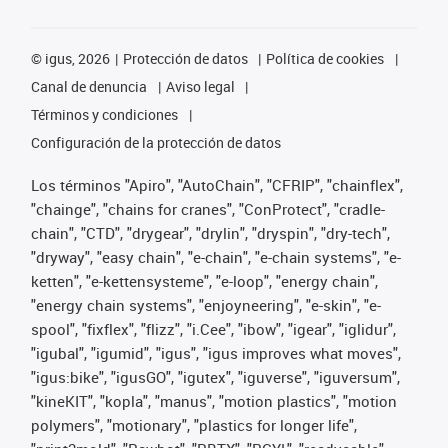
©
igus, 2026
Protección de datos
Política de cookies
Canal de denuncia
Aviso legal
Términos y condiciones
Configuración de la protección de datos
Los términos "Apiro", "AutoChain", "CFRIP", "chainflex",
"chainge", "chains for cranes", "ConProtect", "cradle-
chain", "CTD", "drygear", "drylin", "dryspin", "dry-tech",
"dryway", "easy chain", "e-chain", "e-chain systems", "e-
ketten", "e-kettensysteme", "e-loop", "energy chain",
"energy chain systems", "enjoyneering", "e-skin", "e-
spool", "fixflex", "flizz", "i.Cee", "ibow", "igear", "iglidur",
"igubal", "igumid", "igus", "igus improves what moves",
"igus:bike", "igusGO", "igutex", "iguverse", "iguversum",
"kineKIT", "kopla", "manus", "motion plastics", "motion
polymers", "motionary", "plastics for longer life",