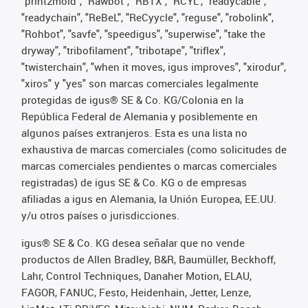
"print2mold", "Rawbot", "RBTX", "RCYL", "readycable",
"readychain", "ReBeL", "ReCyycle", "reguse", "robolink",
"Rohbot", "savfe", "speedigus", "superwise", "take the
dryway", "tribofilament", "tribotape", "triflex",
"twisterchain", "when it moves, igus improves", "xirodur",
"xiros" y "yes" son marcas comerciales legalmente
protegidas de igus® SE & Co. KG/Colonia en la
República Federal de Alemania y posiblemente en
algunos países extranjeros. Esta es una lista no
exhaustiva de marcas comerciales (como solicitudes de
marcas comerciales pendientes o marcas comerciales
registradas) de igus SE & Co. KG o de empresas
afiliadas a igus en Alemania, la Unión Europea, EE.UU.
y/u otros países o jurisdicciones.
igus® SE & Co. KG desea señalar que no vende
productos de Allen Bradley, B&R, Baumüller, Beckhoff,
Lahr, Control Techniques, Danaher Motion, ELAU,
FAGOR, FANUC, Festo, Heidenhain, Jetter, Lenze,