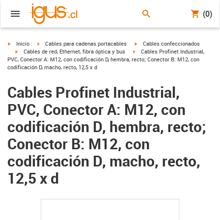
(0)
igus-icon-arrow-right
igus-icon-arrow-right
igus-icon-arrow-right
Inicio
Cables para cadenas portacables
Cables confeccionados
igus-icon-arrow-right
igus-icon-arrow-right
Cables de red, Ethernet, fibra óptica y bus
Cables Profinet Industrial,
PVC, Conector A: M12, con codificación D, hembra, recto; Conector B: M12, con
codificación D, macho, recto, 12,5 x d
Cables Profinet Industrial,
PVC, Conector A: M12, con
codificación D, hembra, recto;
Conector B: M12, con
codificación D, macho, recto,
12,5 x d