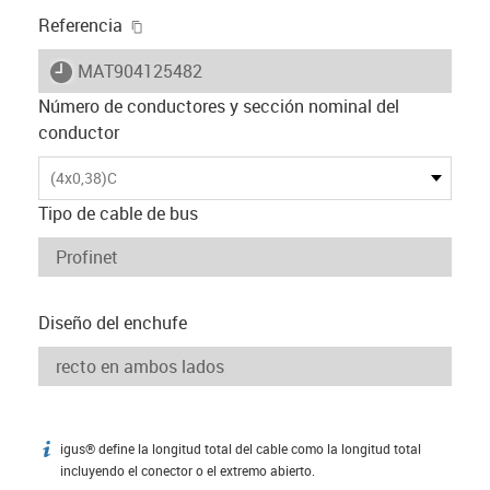
igus-icon-copy-clipboard
Referencia
igus-icon-lieferzeit
MAT904125482
Número de conductores y sección nominal del
conductor
(4x0,38)C
Tipo de cable de bus
Diseño del enchufe
igus® define la longitud total del cable como la longitud total
igus-icon-info
incluyendo el conector o el extremo abierto.