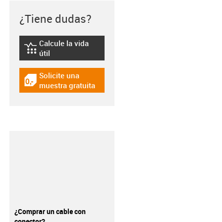
¿Tiene dudas?
Calcule la vida
igus-icon-lebensdauerrechner
útil
Solicite una
igus-icon-gratismuster
muestra gratuita
¿Comprar un cable con
conector?