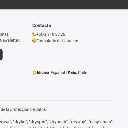
Contacto
timas
+56-2 710 58 25
Newsletter.
Formulario de contacto
Idioma:
Español
País:
Chile
de la protección de datos
ear", "drylin", "dryspin", "dry-tech", "dryway", "easy chain",