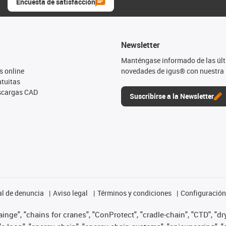
Encuesta de satisfacción
Newsletter
Manténgase informado de las úl
s online
novedades de igus® con nuestra 
tuitas
escargas CAD
Suscribirse a la Newsletter
l de denuncia
Aviso legal
Términos y condiciones
Configuración 
nge", "chains for cranes", "ConProtect", "cradle-chain", "CTD", "dryg