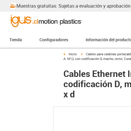
Muestras gratuitas: Sujetas a evaluación y aprobación
Tienda
Configuradores
Información del product
igus-icon-arrow-right
igus-icon-arrow-right
Inicio
Cables para cadenas portacab
A: M12, con codificación D, macho, recto; Cone
Cables Ethernet 
codificación D, 
x d