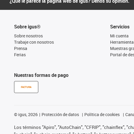
¿Qué le parece la página web de igus? Denos su opinión.
Sobre igus®
Servicios
Sobre nosotros
Mi cuenta
Trabaje con nosotros
Herramienta
Prensa
Muestras gra
Ferias
Portal de d
Nuestras formas de pago
FACTURA
©
igus, 2026
Protección de datos
Política de cookies
Cana
Los términos "Apiro", "AutoChain", "CFRIP", "chainflex", "chai