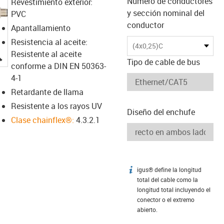
Número de conductores
Revestimiento exterior:
y sección nominal del
PVC
conductor
Apantallamiento
Resistencia al aceite:
(4x0,25)C
igus-icon-lupe
Resistente al aceite
Tipo de cable de bus
conforme a DIN EN 50363-
4-1
Retardante de llama
Resistente a los rayos UV
Diseño del enchufe
Clase chainflex®:
4.3.2.1
igus® define la longitud
igus-icon-info
total del cable como la
longitud total incluyendo el
conector o el extremo
abierto.