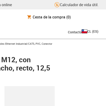
 online
Calculador de vida útil.
Cesta de la compra
(0)
CL
(
ES
)
Contacto
icon-arrow-right
les Ethernet Industrial/CAT5, PVC, Conector
: M12, con
cho, recto, 12,5
y-clipboard