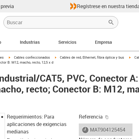
 previa
Regístrese en nuestra tienda
o
Industrias
Servicios
Empresa
igus-icon-arrow-right
igus-icon-arrow-right
igus-
les
Cables confeccionados
Cables de red, Ethernet, fibra óptica y bus
Cab
ctor B: M12, macho, recto, 12,5 x d
Industrial/CAT5, PVC, Conector A
macho, recto; Conector B: M12, ma
igus-icon-cop
Requerimientos: Para
Referencia
aplicaciones de exigencias
igus-icon-lieferzeit
MAT904125454
medianas