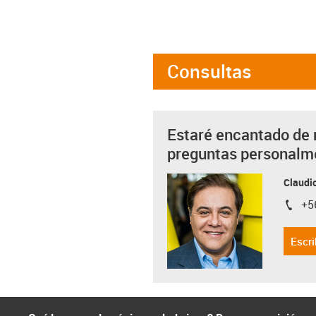
Consultas
Estaré encantado de 
preguntas personalm
Claudio
+5
igus-i
Escri