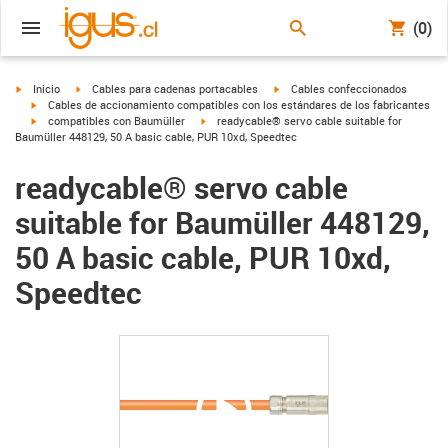
(0)
igus-icon-arrow-right
igus-icon-arrow-right
igus-icon-arrow-right
Inicio
Cables para cadenas portacables
Cables confeccionados
igus-icon-arrow-right
Cables de accionamiento compatibles con los estándares de los fabricantes
igus-icon-arrow-right
igus-icon-arrow-right
compatibles con Baumüller
readycable® servo cable suitable for
Baumüller 448129, 50 A basic cable, PUR 10xd, Speedtec
readycable® servo cable
suitable for Baumüller 448129,
50 A basic cable, PUR 10xd,
Speedtec