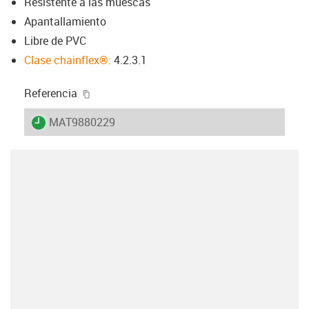
Resistente a las muescas
Apantallamiento
Libre de PVC
Clase chainflex®:
4.2.3.1
igus-icon-copy-clipboard
Referencia
igus-icon-lieferzeit
MAT9880229