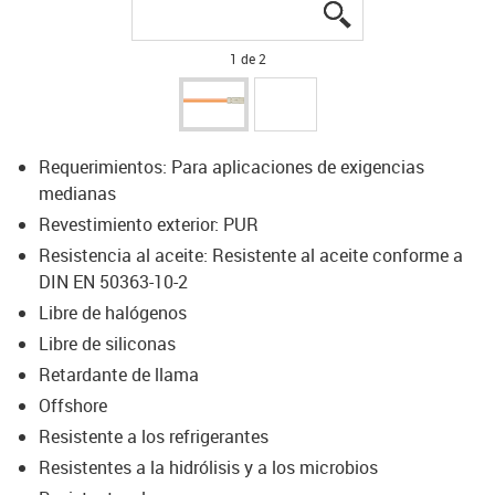
igus-icon-lupe
igus-icon-lupe
1 de 2
Requerimientos: Para aplicaciones de exigencias
medianas
Revestimiento exterior: PUR
Resistencia al aceite: Resistente al aceite conforme a
DIN EN 50363-10-2
Libre de halógenos
Libre de siliconas
Retardante de llama
Offshore
Resistente a los refrigerantes
Resistentes a la hidrólisis y a los microbios