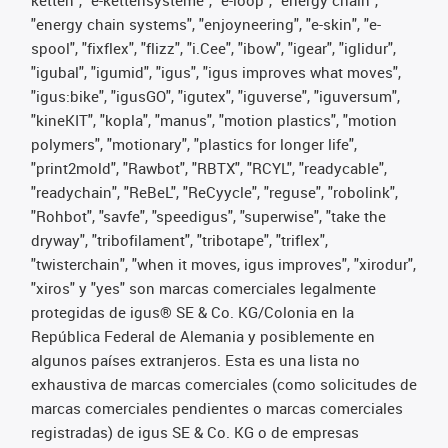
ketten", "e-kettensysteme", "e-loop", "energy chain",
"energy chain systems", "enjoyneering", "e-skin", "e-
spool", "fixflex", "flizz", "i.Cee", "ibow", "igear", "iglidur",
"igubal", "igumid", "igus", "igus improves what moves",
"igus:bike", "igusGO", "igutex", "iguverse", "iguversum",
"kineKIT", "kopla", "manus", "motion plastics", "motion
polymers", "motionary", "plastics for longer life",
"print2mold", "Rawbot", "RBTX", "RCYL", "readycable",
"readychain", "ReBeL", "ReCyycle", "reguse", "robolink",
"Rohbot", "savfe", "speedigus", "superwise", "take the
dryway", "tribofilament", "tribotape", "triflex",
"twisterchain", "when it moves, igus improves", "xirodur",
"xiros" y "yes" son marcas comerciales legalmente
protegidas de igus® SE & Co. KG/Colonia en la
República Federal de Alemania y posiblemente en
algunos países extranjeros. Esta es una lista no
exhaustiva de marcas comerciales (como solicitudes de
marcas comerciales pendientes o marcas comerciales
registradas) de igus SE & Co. KG o de empresas