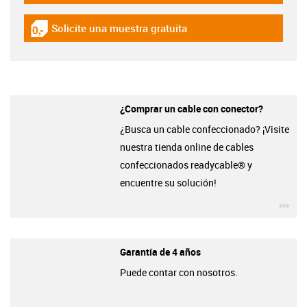
Solicite una muestra gratuita
igus-icon-gratismuster
¿Comprar un cable con conector?
¿Busca un cable confeccionado? ¡Visite
nuestra tienda online de cables
confeccionados readycable® y
encuentre su solución!
igu
Garantía de 4 años
Puede contar con nosotros.