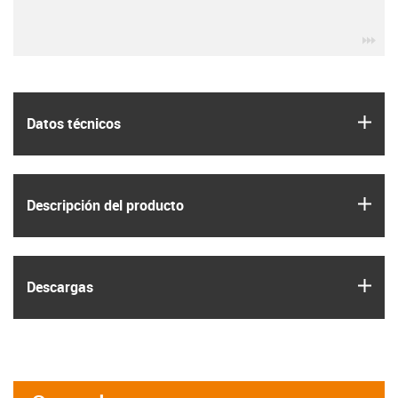
igu
igus
Datos técnicos
igus
Descripción del producto
igus
Descargas