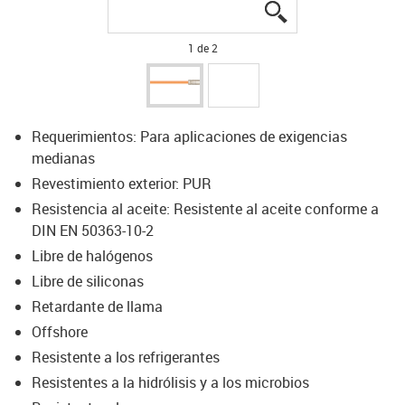
igus-icon-lupe
igus-icon-lupe
1 de 2
Requerimientos: Para aplicaciones de exigencias
medianas
Revestimiento exterior: PUR
Resistencia al aceite: Resistente al aceite conforme a
DIN EN 50363-10-2
Libre de halógenos
Libre de siliconas
Retardante de llama
Offshore
Resistente a los refrigerantes
Resistentes a la hidrólisis y a los microbios