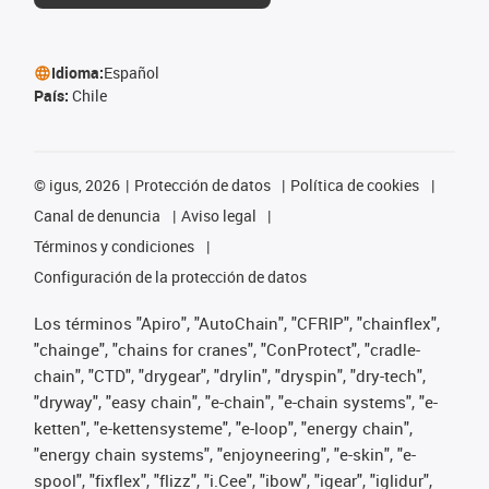
Idioma:
Español
País:
Chile
©
igus, 2026
Protección de datos
Política de cookies
Canal de denuncia
Aviso legal
Términos y condiciones
Configuración de la protección de datos
Los términos "Apiro", "AutoChain", "CFRIP", "chainflex",
"chainge", "chains for cranes", "ConProtect", "cradle-
chain", "CTD", "drygear", "drylin", "dryspin", "dry-tech",
"dryway", "easy chain", "e-chain", "e-chain systems", "e-
ketten", "e-kettensysteme", "e-loop", "energy chain",
"energy chain systems", "enjoyneering", "e-skin", "e-
spool", "fixflex", "flizz", "i.Cee", "ibow", "igear", "iglidur",