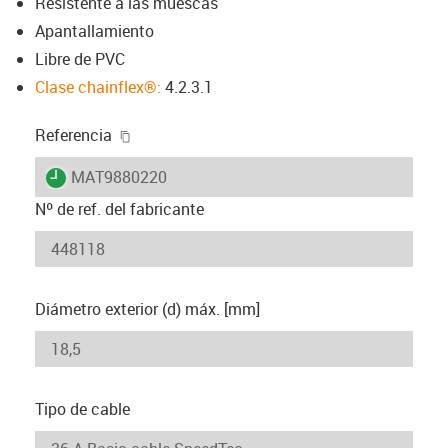
Resistente a las muescas
Apantallamiento
Libre de PVC
Clase chainflex®:
4.2.3.1
igus-icon-copy-clipboard
Referencia
igus-icon-lieferzeit
MAT9880220
Nº de ref. del fabricante
Diámetro exterior (d) máx. [mm]
Tipo de cable