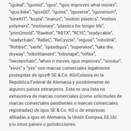
"igubal", "igumid", "igus", "igus improves what moves",
"igus:bike", "igusGO", "igutex", "iguverse", "iguversum",
"kineKIT", "kopla", "manus", "motion plastics", "motion
polymers", "motionary", "plastics for longer life",
"print2mold", "Rawbot", "RBTX", "RCYL", "readycable",
"readychain", "ReBeL", "ReCyycle", "reguse", "robolink",
"Rohbot", "savfe", "speedigus", "superwise", "take the
dryway", "tribofilament", "tribotape", "triflex",
"twisterchain", "when it moves, igus improves", "xirodur",
"xiros" y "yes" son marcas comerciales legalmente
protegidas de igus® SE & Co. KG/Colonia en la
República Federal de Alemania y posiblemente en
algunos países extranjeros. Esta es una lista no
exhaustiva de marcas comerciales (como solicitudes de
marcas comerciales pendientes o marcas comerciales
registradas) de igus SE & Co. KG o de empresas
afiliadas a igus en Alemania, la Unión Europea, EE.UU.
y/u otros países o jurisdicciones.