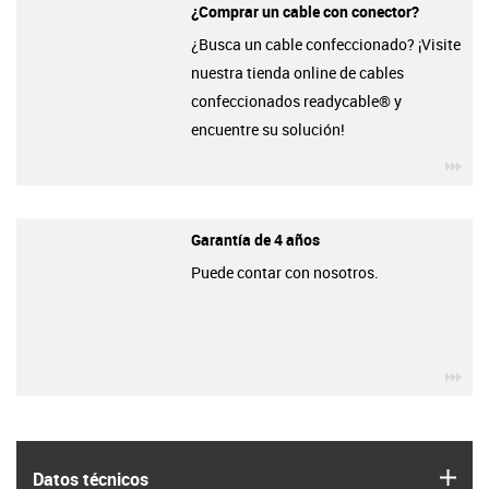
¿Comprar un cable con conector?
¿Busca un cable confeccionado? ¡Visite
nuestra tienda online de cables
confeccionados readycable® y
encuentre su solución!
igu
Garantía de 4 años
Puede contar con nosotros.
igu
igus
Datos técnicos