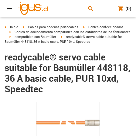
(0)
igus-icon-arrow-right
igus-icon-arrow-right
igus-icon-arrow-right
Inicio
Cables para cadenas portacables
Cables confeccionados
igus-icon-arrow-right
Cables de accionamiento compatibles con los estándares de los fabricantes
igus-icon-arrow-right
igus-icon-arrow-right
compatibles con Baumüller
readycable® servo cable suitable for
Baumüller 448118, 36 A basic cable, PUR 10xd, Speedtec
readycable® servo cable
suitable for Baumüller 448118,
36 A basic cable, PUR 10xd,
Speedtec