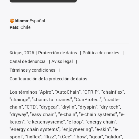
Idioma:
Español
País:
Chile
©
igus, 2026
Protección de datos
Política de cookies
Canal de denuncia
Aviso legal
Términos y condiciones
Configuración de la protección de datos
Los términos "Apiro", "AutoChain", "CFRIP", "chainflex",
"chainge", "chains for cranes", "ConProtect", "cradle-
chain", "CTD", "drygear", "drylin", "dryspin", "dry-tech",
"dryway", "easy chain", "e-chain", "e-chain systems", "e-
ketten", "e-kettensysteme", "e-loop", "energy chain",
"energy chain systems", "enjoyneering", "e-skin", "e-
spool", "fixflex", "flizz", "i.Cee", "ibow", "igear", "iglidur",