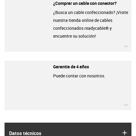
¿Comprar un cable con conector?
¿Busca un cable confeccionado? ¡Visite
nuestra tienda online de cables
confeccionados readycable® y
encuentre su solución!
igu
Garantía de 4 años
Puede contar con nosotros.
igu
igus
Datos técnicos