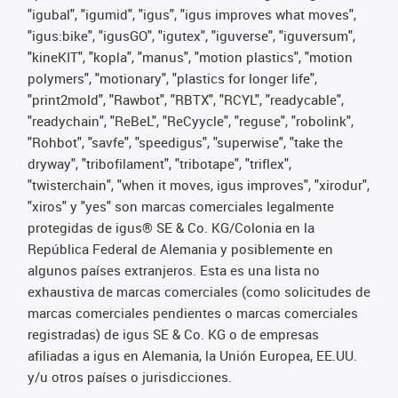
"igubal", "igumid", "igus", "igus improves what moves",
"igus:bike", "igusGO", "igutex", "iguverse", "iguversum",
"kineKIT", "kopla", "manus", "motion plastics", "motion
polymers", "motionary", "plastics for longer life",
"print2mold", "Rawbot", "RBTX", "RCYL", "readycable",
"readychain", "ReBeL", "ReCyycle", "reguse", "robolink",
"Rohbot", "savfe", "speedigus", "superwise", "take the
dryway", "tribofilament", "tribotape", "triflex",
"twisterchain", "when it moves, igus improves", "xirodur",
"xiros" y "yes" son marcas comerciales legalmente
protegidas de igus® SE & Co. KG/Colonia en la
República Federal de Alemania y posiblemente en
algunos países extranjeros. Esta es una lista no
exhaustiva de marcas comerciales (como solicitudes de
marcas comerciales pendientes o marcas comerciales
registradas) de igus SE & Co. KG o de empresas
afiliadas a igus en Alemania, la Unión Europea, EE.UU.
y/u otros países o jurisdicciones.