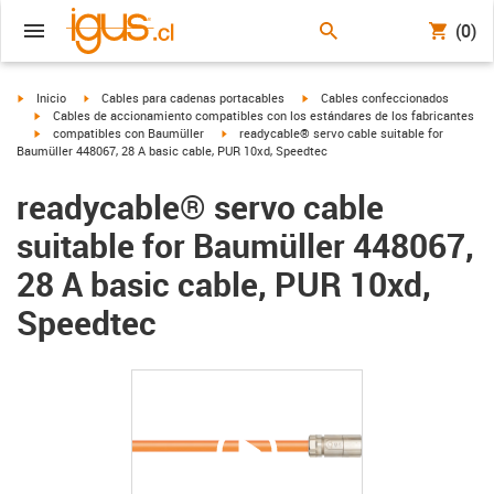
(0)
igus-icon-arrow-right
igus-icon-arrow-right
igus-icon-arrow-right
Inicio
Cables para cadenas portacables
Cables confeccionados
igus-icon-arrow-right
Cables de accionamiento compatibles con los estándares de los fabricantes
igus-icon-arrow-right
igus-icon-arrow-right
compatibles con Baumüller
readycable® servo cable suitable for
Baumüller 448067, 28 A basic cable, PUR 10xd, Speedtec
readycable® servo cable
suitable for Baumüller 448067,
28 A basic cable, PUR 10xd,
Speedtec