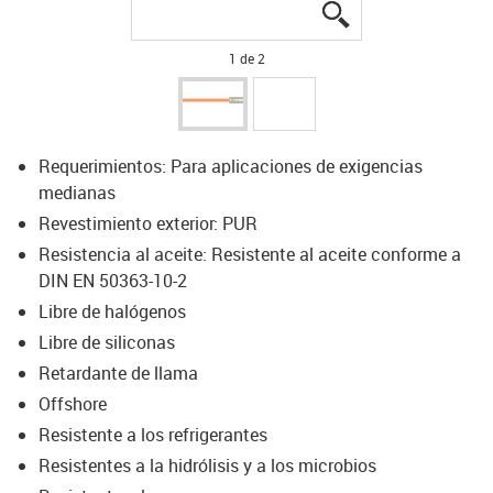
igus-icon-lupe
igus-icon-lupe
1 de 2
Requerimientos: Para aplicaciones de exigencias
medianas
Revestimiento exterior: PUR
Resistencia al aceite: Resistente al aceite conforme a
DIN EN 50363-10-2
Libre de halógenos
Libre de siliconas
Retardante de llama
Offshore
Resistente a los refrigerantes
Resistentes a la hidrólisis y a los microbios