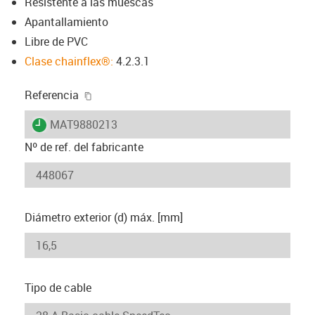
Resistente a las muescas
Apantallamiento
Libre de PVC
Clase chainflex®:
4.2.3.1
igus-icon-copy-clipboard
Referencia
igus-icon-lieferzeit
MAT9880213
Nº de ref. del fabricante
Diámetro exterior (d) máx. [mm]
Tipo de cable