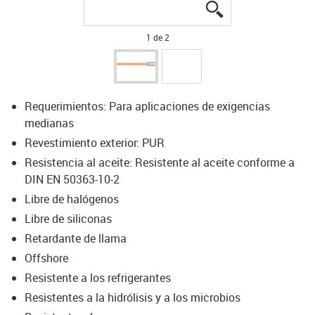
igus-icon-lupe
igus-icon-lupe
1 de 2
Requerimientos: Para aplicaciones de exigencias
medianas
Revestimiento exterior: PUR
Resistencia al aceite: Resistente al aceite conforme a
DIN EN 50363-10-2
Libre de halógenos
Libre de siliconas
Retardante de llama
Offshore
Resistente a los refrigerantes
Resistentes a la hidrólisis y a los microbios