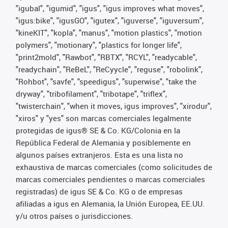
"igubal", "igumid", "igus", "igus improves what moves",
"igus:bike", "igusGO", "igutex", "iguverse", "iguversum",
"kineKIT", "kopla", "manus", "motion plastics", "motion
polymers", "motionary", "plastics for longer life",
"print2mold", "Rawbot", "RBTX", "RCYL", "readycable",
"readychain", "ReBeL", "ReCyycle", "reguse", "robolink",
"Rohbot", "savfe", "speedigus", "superwise", "take the
dryway", "tribofilament", "tribotape", "triflex",
"twisterchain", "when it moves, igus improves", "xirodur",
"xiros" y "yes" son marcas comerciales legalmente
protegidas de igus® SE & Co. KG/Colonia en la
República Federal de Alemania y posiblemente en
algunos países extranjeros. Esta es una lista no
exhaustiva de marcas comerciales (como solicitudes de
marcas comerciales pendientes o marcas comerciales
registradas) de igus SE & Co. KG o de empresas
afiliadas a igus en Alemania, la Unión Europea, EE.UU.
y/u otros países o jurisdicciones.