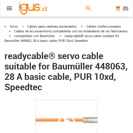
(0)
igus-icon-arrow-right
igus-icon-arrow-right
igus-icon-arrow-right
Inicio
Cables para cadenas portacables
Cables confeccionados
igus-icon-arrow-right
Cables de accionamiento compatibles con los estándares de los fabricantes
igus-icon-arrow-right
igus-icon-arrow-right
compatibles con Baumüller
readycable® servo cable suitable for
Baumüller 448063, 28 A basic cable, PUR 10xd, Speedtec
readycable® servo cable
suitable for Baumüller 448063,
28 A basic cable, PUR 10xd,
Speedtec