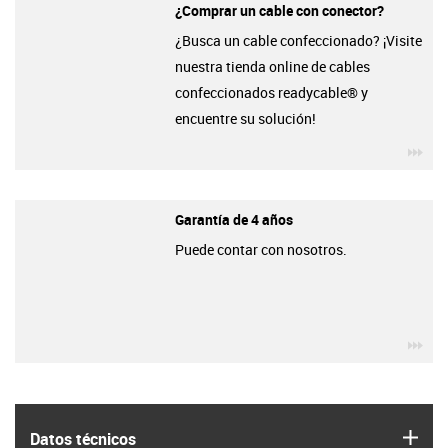
¿Comprar un cable con conector?
¿Busca un cable confeccionado? ¡Visite
nuestra tienda online de cables
confeccionados readycable® y
encuentre su solución!
igu
Garantía de 4 años
Puede contar con nosotros.
igu
igus
Datos técnicos