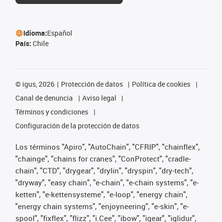
Idioma:
Español
País:
Chile
©
igus, 2026
Protección de datos
Política de cookies
Canal de denuncia
Aviso legal
Términos y condiciones
Configuración de la protección de datos
Los términos "Apiro", "AutoChain", "CFRIP", "chainflex",
"chainge", "chains for cranes", "ConProtect", "cradle-
chain", "CTD", "drygear", "drylin", "dryspin", "dry-tech",
"dryway", "easy chain", "e-chain", "e-chain systems", "e-
ketten", "e-kettensysteme", "e-loop", "energy chain",
"energy chain systems", "enjoyneering", "e-skin", "e-
spool", "fixflex", "flizz", "i.Cee", "ibow", "igear", "iglidur",