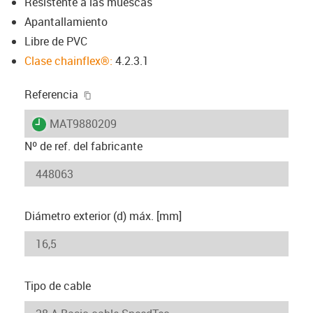
Resistente a las muescas
Apantallamiento
Libre de PVC
Clase chainflex®:
4.2.3.1
igus-icon-copy-clipboard
Referencia
igus-icon-lieferzeit
MAT9880209
Nº de ref. del fabricante
Diámetro exterior (d) máx. [mm]
Tipo de cable