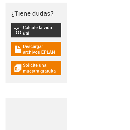
¿Tiene dudas?
Calcule la vida
igus-icon-lebensdauerrechner
útil
Descargar
igus-icon-download-plan
archivos EPLAN
Solicite una
igus-icon-gratismuster
muestra gratuita