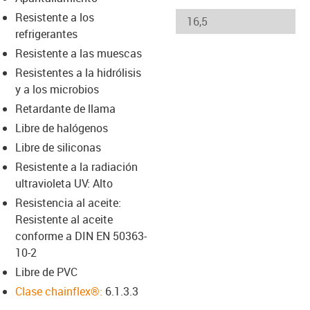
-icon-lupe
-icon-lupe
Resistente a los
refrigerantes
Resistente a las muescas
Resistentes a la hidrólisis
y a los microbios
Retardante de llama
Libre de halógenos
Libre de siliconas
Resistente a la radiación
ultravioleta UV: Alto
Resistencia al aceite:
Resistente al aceite
conforme a DIN EN 50363-
10-2
Libre de PVC
Clase chainflex®:
6.1.3.3