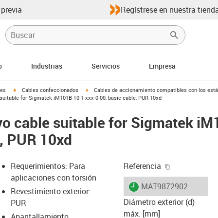
 previa
Regístrese en nuestra tienda
o
Industrias
Servicios
Empresa
igus-icon-arrow-right
igus-icon-arrow-right
les
Cables confeccionados
Cables de accionamiento compatibles con los está
uitable for Sigmatek iM101B-10-1-xxx-0-00, basic cable, PUR 10xd
o cable suitable for Sigmatek i
e, PUR 10xd
igus-icon-cop
Requerimientos: Para
Referencia
aplicaciones con torsión
igus-icon-lieferzeit
MAT9872902
Revestimiento exterior:
Diámetro exterior (d)
PUR
máx. [mm]
Apantallamiento