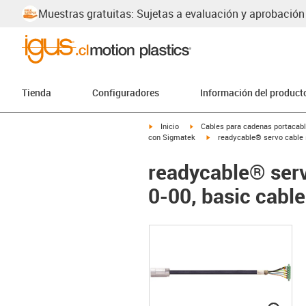
Muestras gratuitas: Sujetas a evaluación y aprobación
Tienda
Configuradores
Información del product
igus-icon-arrow-right
igus-icon-arrow-right
Inicio
Cables para cadenas portacab
igus-icon-arrow-right
con Sigmatek
readycable® servo cable s
readycable® serv
0-00, basic cabl