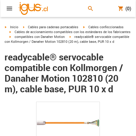
(0)
igus-icon-arrow-right
igus-icon-arrow-right
igus-icon-arrow-right
Inicio
Cables para cadenas portacables
Cables confeccionados
igus-icon-arrow-right
Cables de accionamiento compatibles con los estándares de los fabricantes
igus-icon-arrow-right
igus-icon-arrow-right
compatibles con Danaher Motion
readycable® servocable compatible
con Kollmorgen / Danaher Motion 102810 (20 m), cable base, PUR 10 x d
readycable® servocable
compatible con Kollmorgen /
Danaher Motion 102810 (20
m), cable base, PUR 10 x d