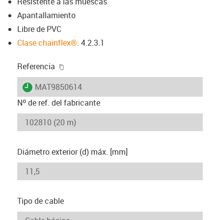
Resistente a las muescas
Apantallamiento
Libre de PVC
Clase chainflex®:
4.2.3.1
igus-icon-copy-clipboard
Referencia
igus-icon-lieferzeit
MAT9850614
Nº de ref. del fabricante
Diámetro exterior (d) máx. [mm]
Tipo de cable