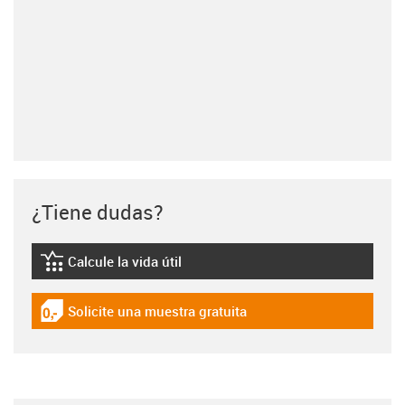
¿Tiene dudas?
Calcule la vida útil
igus-icon-lebensdauerrechner
Solicite una muestra gratuita
igus-icon-gratismuster