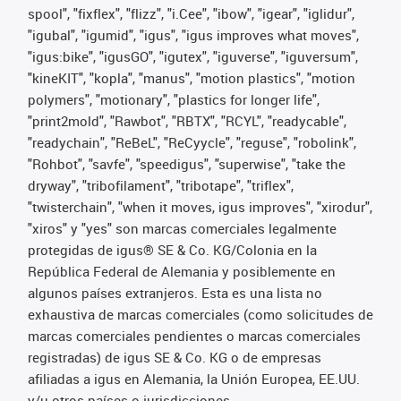
spool", "fixflex", "flizz", "i.Cee", "ibow", "igear", "iglidur",
"igubal", "igumid", "igus", "igus improves what moves",
"igus:bike", "igusGO", "igutex", "iguverse", "iguversum",
"kineKIT", "kopla", "manus", "motion plastics", "motion
polymers", "motionary", "plastics for longer life",
"print2mold", "Rawbot", "RBTX", "RCYL", "readycable",
"readychain", "ReBeL", "ReCyycle", "reguse", "robolink",
"Rohbot", "savfe", "speedigus", "superwise", "take the
dryway", "tribofilament", "tribotape", "triflex",
"twisterchain", "when it moves, igus improves", "xirodur",
"xiros" y "yes" son marcas comerciales legalmente
protegidas de igus® SE & Co. KG/Colonia en la
República Federal de Alemania y posiblemente en
algunos países extranjeros. Esta es una lista no
exhaustiva de marcas comerciales (como solicitudes de
marcas comerciales pendientes o marcas comerciales
registradas) de igus SE & Co. KG o de empresas
afiliadas a igus en Alemania, la Unión Europea, EE.UU.
y/u otros países o jurisdicciones.