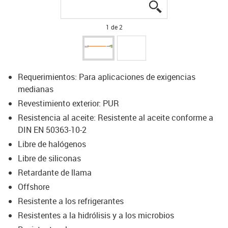
igus-icon-lupe
igus-icon-lupe
1 de 2
Requerimientos: Para aplicaciones de exigencias
medianas
Revestimiento exterior: PUR
Resistencia al aceite: Resistente al aceite conforme a
DIN EN 50363-10-2
Libre de halógenos
Libre de siliconas
Retardante de llama
Offshore
Resistente a los refrigerantes
Resistentes a la hidrólisis y a los microbios