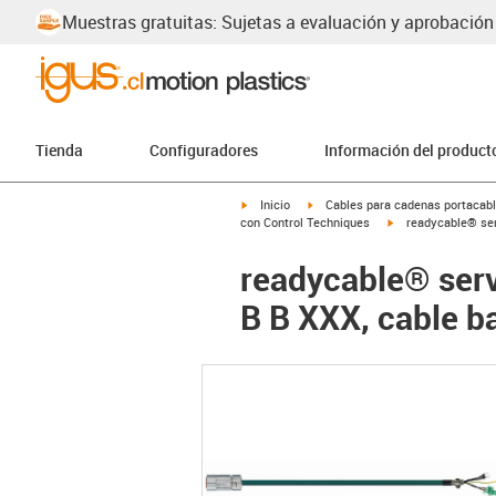
Muestras gratuitas: Sujetas a evaluación y aprobación
Tienda
Configuradores
Información del product
igus-icon-arrow-right
igus-icon-arrow-right
Inicio
Cables para cadenas portacab
igus-icon-arrow-rig
con Control Techniques
readycable® ser
readycable® serv
B B XXX, cable b