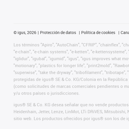
©
igus, 2026
Protección de datos
Política de cookies
Cana
Los términos "Apiro", "AutoChain", "CFRIP", "chainflex", "chai
"e-chain", "e-chain systems", "e-ketten", "e-kettensysteme", "e
"iglidur", "igubal", "igumid", "igus", "igus improves what mo
"motionary", "plastics for longer life", "print2mold", "Rawbo
"superwise", "take the dryway", "tribofilament", "tribotape",
protegidas de igus® SE & Co. KG/Colonia en la República 
(como solicitudes de marcas comerciales pendientes o mar
y/u otros países o jurisdicciones.
igus® SE & Co. KG desea señalar que no vende productos 
Heidenhain, Jetter, Lenze, LinMot, LTi DRiVES, Mitsubish
sitio web. Los productos ofrecidos por igus® son los de 