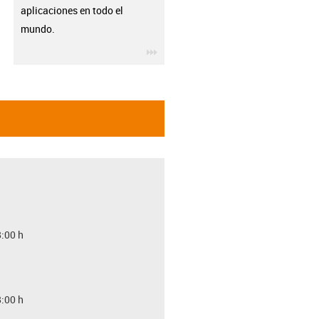
aplicaciones en todo el
mundo.
igus-icon-3arrow
8:00 h
8:00 h