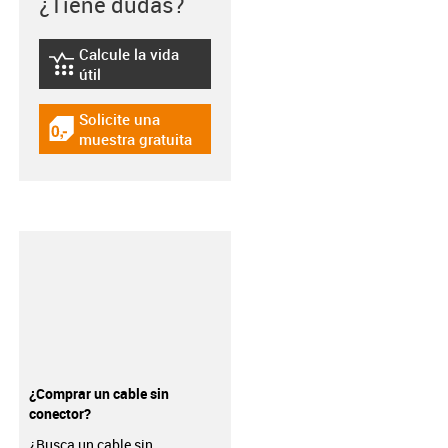
¿Tiene dudas?
Calcule la vida
igus-icon-lebensdauerrechner
útil
Solicite una
igus-icon-gratismuster
muestra gratuita
¿Comprar un cable sin
conector?
¿Busca un cable sin