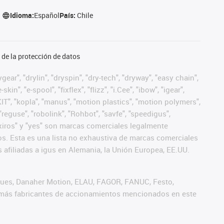
Idioma:
Español
País:
Chile
de la protección de datos
ear", "drylin", "dryspin", "dry-tech", "dryway", "easy chain",
", "e-spool", "fixflex", "flizz", "i.Cee", "ibow", "igear",
eKIT", "kopla", "manus", "motion plastics", "motion polymers",
"reguse", "robolink", "Rohbot", "savfe", "speedigus",
", "xiros" y "yes" son marcas comerciales legalmente
s. Esta es una lista no exhaustiva de marcas comerciales
afiliadas a igus en Alemania, la Unión Europea, EE.UU.
iques, Danaher Motion, ELAU, FAGOR, FANUC, Festo,
 demás fabricantes de accionamientos mencionados en este