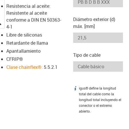
Resistencia al aceite:
Resistente al aceite
Diámetro exterior (d)
conforme a DIN EN 50363-
igus-icon-lupe
máx. [mm]
4-1
Libre de siliconas
Retardante de llama
Apantallamiento
Tipo de cable
CFRIP®
Clase chainflex®:
5.5.2.1
igus® define la longitud
igus-icon-info
total del cable como la
longitud total incluyendo el
conector o el extremo
abierto.