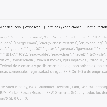
l de denuncia
Aviso legal
Términos y condiciones
Configuración 
nge", "chains for cranes", "ConProtect", "cradle-chain", "CTD", "dryg
-loop", "energy chain", "energy chain systems", "enjoyneering", "e-skin
ves", "igus:bike", "igusGO", "igutex", "iguverse", "iguversum", "kin
t", "RBTX", "RCYL", "readycable", "readychain", "ReBeL", "ReCyycle", 
 "triflex", "twisterchain", "when it moves, igus improves", "xirodur
Federal de Alemania y posiblemente en algunos países extranjero
cas comerciales registradas) de igus SE & Co. KG o de empresas 
de Allen Bradley, B&R, Baumüller, Beckhoff, Lahr, Control Techn
i, NUM, Parker, Bosch Rexroth, SEW, Siemens, Stöber y todos los
igus® SE & Co. KG.