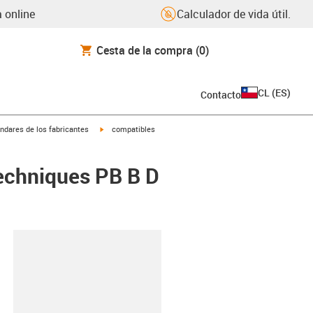
 online
Calculador de vida útil.
Cesta de la compra
(0)
CL
(
ES
)
Contacto
igus-icon-arrow-right
ndares de los fabricantes
compatibles
echniques PB B D
y-clipboard