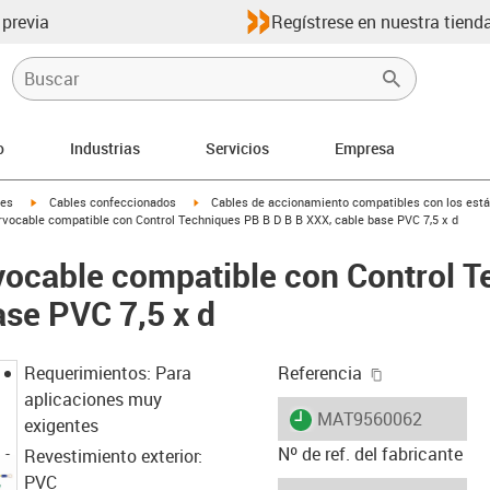
 previa
Regístrese en nuestra tienda
o
Industrias
Servicios
Empresa
igus-icon-arrow-right
igus-icon-arrow-right
les
Cables confeccionados
Cables de accionamiento compatibles con los está
ht
vocable compatible con Control Techniques PB B D B B XXX, cable base PVC 7,5 x d
ocable compatible con Control T
ase PVC 7,5 x d
igus-icon-cop
Requerimientos: Para
Referencia
aplicaciones muy
igus-icon-lieferzeit
MAT9560062
exigentes
Nº de ref. del fabricante
Revestimiento exterior:
PVC