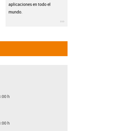
aplicaciones en todo el
mundo.
igus-icon-3arrow
8:00 h
8:00 h