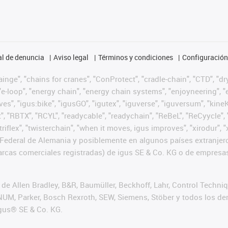
l de denuncia
Aviso legal
Términos y condiciones
Configuración 
nge", "chains for cranes", "ConProtect", "cradle-chain", "CTD", "dryg
-loop", "energy chain", "energy chain systems", "enjoyneering", "e-skin
ves", "igus:bike", "igusGO", "igutex", "iguverse", "iguversum", "kin
t", "RBTX", "RCYL", "readycable", "readychain", "ReBeL", "ReCyycle", 
 "triflex", "twisterchain", "when it moves, igus improves", "xirodur
Federal de Alemania y posiblemente en algunos países extranjero
cas comerciales registradas) de igus SE & Co. KG o de empresas 
de Allen Bradley, B&R, Baumüller, Beckhoff, Lahr, Control Techn
i, NUM, Parker, Bosch Rexroth, SEW, Siemens, Stöber y todos los
igus® SE & Co. KG.