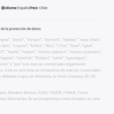
Idioma:
Español
País:
Chile
de la protección de datos
ear", "drylin", "dryspin", "dry-tech", "dryway", "easy chain",
", "e-spool", "fixflex", "flizz", "i.Cee", "ibow", "igear",
eKIT", "kopla", "manus", "motion plastics", "motion polymers",
"reguse", "robolink", "Rohbot", "savfe", "speedigus",
", "xiros" y "yes" son marcas comerciales legalmente
s. Esta es una lista no exhaustiva de marcas comerciales
afiliadas a igus en Alemania, la Unión Europea, EE.UU.
iques, Danaher Motion, ELAU, FAGOR, FANUC, Festo,
 demás fabricantes de accionamientos mencionados en este