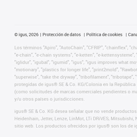
©
igus, 2026
Protección de datos
Política de cookies
Cana
Los términos "Apiro", "AutoChain", "CFRIP", "chainflex", "chai
"e-chain", "e-chain systems", "e-ketten", "e-kettensysteme", "e
"iglidur", "igubal", "igumid", "igus", "igus improves what mo
"motionary", "plastics for longer life", "print2mold", "Rawbo
"superwise", "take the dryway", "tribofilament", "tribotape",
protegidas de igus® SE & Co. KG/Colonia en la República 
(como solicitudes de marcas comerciales pendientes o mar
y/u otros países o jurisdicciones.
igus® SE & Co. KG desea señalar que no vende productos 
Heidenhain, Jetter, Lenze, LinMot, LTi DRiVES, Mitsubish
sitio web. Los productos ofrecidos por igus® son los de 