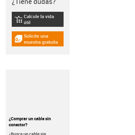
¿Tiene dudas?
Calcule la vida
igus-icon-lebensdauerrechner
útil
Solicite una
igus-icon-gratismuster
muestra gratuita
¿Comprar un cable sin
conector?
¿Busca un cable sin