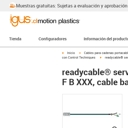
Muestras gratuitas: Sujetas a evaluación y aprobación
Tienda
Configuradores
Información del product
igus-icon-arrow-right
igus-icon-arrow-right
Inicio
Cables para cadenas portacab
igus-icon-arrow-rig
con Control Techniques
readycable® ser
readycable® serv
F B XXX, cable b