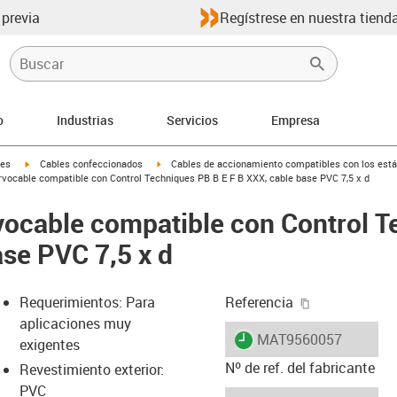
 previa
Regístrese en nuestra tienda
o
Industrias
Servicios
Empresa
igus-icon-arrow-right
igus-icon-arrow-right
les
Cables confeccionados
Cables de accionamiento compatibles con los está
ht
vocable compatible con Control Techniques PB B E F B XXX, cable base PVC 7,5 x d
ocable compatible con Control T
ase PVC 7,5 x d
igus-icon-cop
Requerimientos: Para
Referencia
aplicaciones muy
igus-icon-lieferzeit
MAT9560057
exigentes
Nº de ref. del fabricante
Revestimiento exterior:
PVC