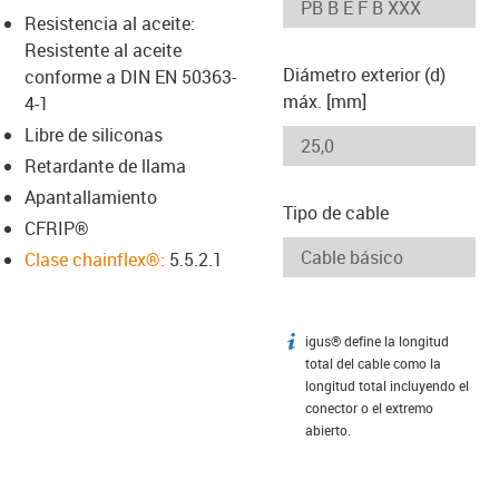
-icon-lupe
-icon-lupe
Resistencia al aceite:
Resistente al aceite
Diámetro exterior (d)
conforme a DIN EN 50363-
máx. [mm]
4-1
Libre de siliconas
Retardante de llama
Apantallamiento
Tipo de cable
CFRIP®
Clase chainflex®:
5.5.2.1
igus® define la longitud
igus-icon-info
total del cable como la
longitud total incluyendo el
conector o el extremo
abierto.