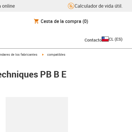
 online
Calculador de vida útil.
Cesta de la compra
(0)
CL
(
ES
)
Contacto
igus-icon-arrow-right
ndares de los fabricantes
compatibles
echniques PB B E
y-clipboard