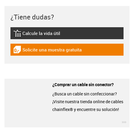
¿Tiene dudas?
Calcule la vida útil
igus-icon-lebensdauerrechner
Solicite una muestra gratuita
igus-icon-gratismuster
¿Comprar un cable sin conector?
¿Busca un cable sin confeccionar?
¡Visite nuestra tienda online de cables
chainflex® y encuentre su solución!
igu