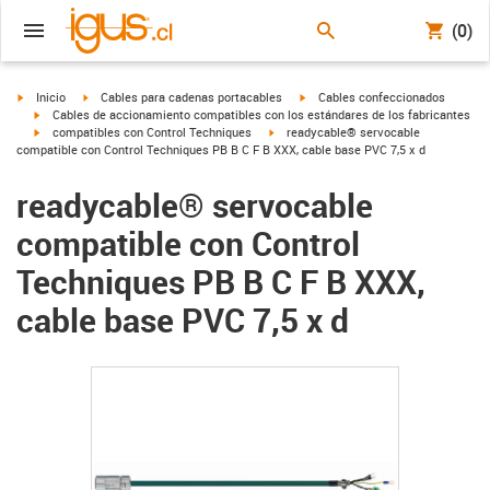
(0)
igus-icon-arrow-right
igus-icon-arrow-right
igus-icon-arrow-right
Inicio
Cables para cadenas portacables
Cables confeccionados
igus-icon-arrow-right
Cables de accionamiento compatibles con los estándares de los fabricantes
igus-icon-arrow-right
igus-icon-arrow-right
compatibles con Control Techniques
readycable® servocable
compatible con Control Techniques PB B C F B XXX, cable base PVC 7,5 x d
readycable® servocable
compatible con Control
Techniques PB B C F B XXX,
cable base PVC 7,5 x d