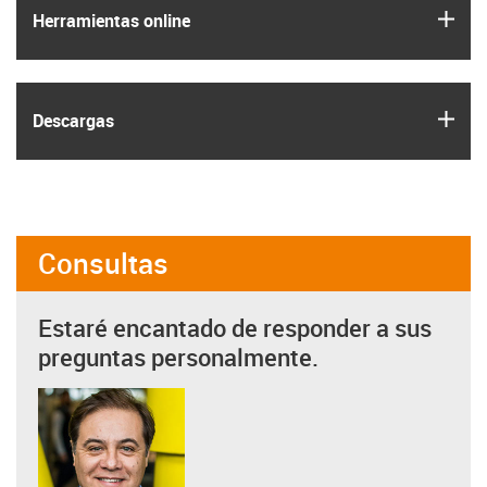
igus
Herramientas online
igus
Descargas
Consultas
Estaré encantado de responder a sus
preguntas personalmente.