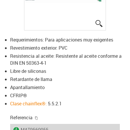
igus-icon-lup
Requerimientos: Para aplicaciones muy exigentes
Revestimiento exterior: PVC
Resistencia al aceite: Resistente al aceite conforme a
DIN EN 50363-4-1
Libre de siliconas
Retardante de llama
Apantallamiento
CFRIP®
Clase chainflex®:
5.5.2.1
igus-icon-copy-clipboard
Referencia
igus-icon-lieferzeit
MAT9560055