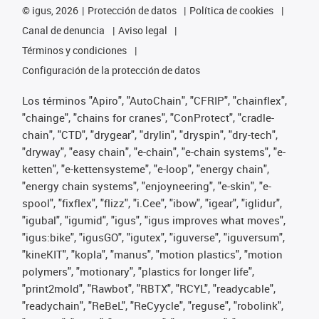
©
igus, 2026
Protección de datos
Política de cookies
Canal de denuncia
Aviso legal
Términos y condiciones
Configuración de la protección de datos
Los términos "Apiro", "AutoChain", "CFRIP", "chainflex",
"chainge", "chains for cranes", "ConProtect", "cradle-
chain", "CTD", "drygear", "drylin", "dryspin", "dry-tech",
"dryway", "easy chain", "e-chain", "e-chain systems", "e-
ketten", "e-kettensysteme", "e-loop", "energy chain",
"energy chain systems", "enjoyneering", "e-skin", "e-
spool", "fixflex", "flizz", "i.Cee", "ibow", "igear", "iglidur",
"igubal", "igumid", "igus", "igus improves what moves",
"igus:bike", "igusGO", "igutex", "iguverse", "iguversum",
"kineKIT", "kopla", "manus", "motion plastics", "motion
polymers", "motionary", "plastics for longer life",
"print2mold", "Rawbot", "RBTX", "RCYL", "readycable",
"readychain", "ReBeL", "ReCyycle", "reguse", "robolink",