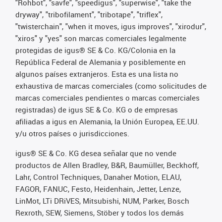
"Rohbot", "savfe", "speedigus", "superwise", "take the
dryway", "tribofilament", "tribotape", "triflex",
"twisterchain", "when it moves, igus improves", "xirodur",
"xiros" y "yes" son marcas comerciales legalmente
protegidas de igus® SE & Co. KG/Colonia en la
República Federal de Alemania y posiblemente en
algunos países extranjeros. Esta es una lista no
exhaustiva de marcas comerciales (como solicitudes de
marcas comerciales pendientes o marcas comerciales
registradas) de igus SE & Co. KG o de empresas
afiliadas a igus en Alemania, la Unión Europea, EE.UU.
y/u otros países o jurisdicciones.
igus® SE & Co. KG desea señalar que no vende
productos de Allen Bradley, B&R, Baumüller, Beckhoff,
Lahr, Control Techniques, Danaher Motion, ELAU,
FAGOR, FANUC, Festo, Heidenhain, Jetter, Lenze,
LinMot, LTi DRiVES, Mitsubishi, NUM, Parker, Bosch
Rexroth, SEW, Siemens, Stöber y todos los demás