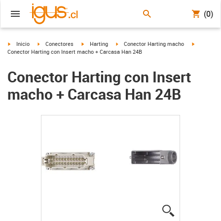
(0)
igus-icon-arrow-right
igus-icon-arrow-right
igus-icon-arrow-right
igus-icon-arrow-right
igus-icon-a
Inicio
Conectores
Harting
Conector Harting macho
Conector Harting con Insert macho + Carcasa Han 24B
Conector Harting con Insert
macho + Carcasa Han 24B
igus-icon-lup