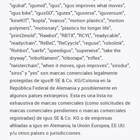
"igubal", "igumid", "igus", "igus improves what moves",
"igus:bike", "igusGO", "igutex", "iguverse", "iguversum",
"kineKIT", "kopla", "manus", "motion plastics", "motion
polymers", "motionary", "plastics for longer life",
"print2mold", "Rawbot", "RBTX", "RCYL", "readycable",
"readychain", "ReBeL", "ReCyycle", "reguse", "robolink",
"Rohbot", "savfe", "speedigus", "superwise", "take the
dryway", "tribofilament", "tribotape", "triflex",
"twisterchain", "when it moves, igus improves", "xirodur",
"xiros" y "yes" son marcas comerciales legalmente
protegidas de igus® SE & Co. KG/Colonia en la
República Federal de Alemania y posiblemente en
algunos países extranjeros. Esta es una lista no
exhaustiva de marcas comerciales (como solicitudes de
marcas comerciales pendientes o marcas comerciales
registradas) de igus SE & Co. KG o de empresas
afiliadas a igus en Alemania, la Unión Europea, EE.UU.
y/u otros países o jurisdicciones.