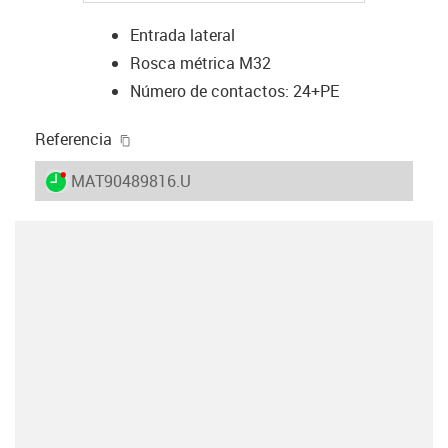
Entrada lateral
Rosca métrica M32
Número de contactos: 24+PE
igus-icon-copy-clipboard
Referencia
igus-icon-lieferzeit-dot
MAT90489816.U