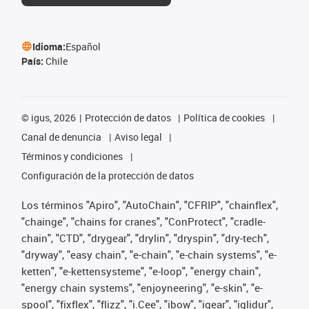
Idioma:
Español
País:
Chile
©
igus, 2026
Protección de datos
Política de cookies
Canal de denuncia
Aviso legal
Términos y condiciones
Configuración de la protección de datos
Los términos "Apiro", "AutoChain", "CFRIP", "chainflex",
"chainge", "chains for cranes", "ConProtect", "cradle-
chain", "CTD", "drygear", "drylin", "dryspin", "dry-tech",
"dryway", "easy chain", "e-chain", "e-chain systems", "e-
ketten", "e-kettensysteme", "e-loop", "energy chain",
"energy chain systems", "enjoyneering", "e-skin", "e-
spool", "fixflex", "flizz", "i.Cee", "ibow", "igear", "iglidur",