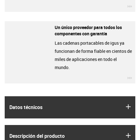
igu
Un único proveedor para todos los
componentes con garantía
Las cadenas portacables de igus ya
funcionan de forma fiable en cientos de
miles de aplicaciones en todo el
mundo.
igu
igus
Datos técnicos
igus
Descripción del producto