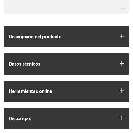
igu
igus
Descripción del producto
igus
Datos técnicos
igus
Herramientas online
igus
Descargas