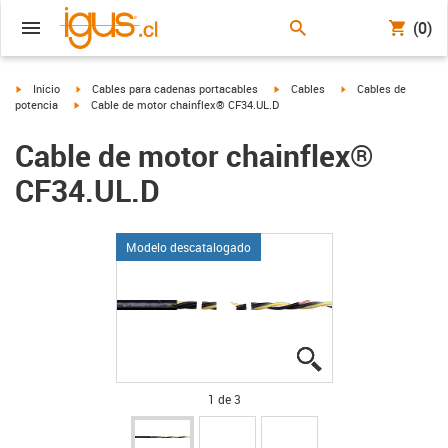
(0)
igus-icon-arrow-right
igus-icon-arrow-right
igus-icon-arrow-right
igus-icon-arrow-right
Inicio
Cables para cadenas portacables
Cables
Cables de
igus-icon-arrow-right
potencia
Cable de motor chainflex® CF34.UL.D
Cable de motor chainflex®
CF34.UL.D
Modelo descatalogado
igus-icon-lupe
igus-icon-lupe
igus-icon-lupe
1 de 3