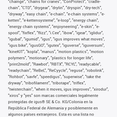
"chainge", "chains for cranes", "ConProtect", "cradle-
chain", "CTD", "drygear", "drylin", "dryspin", "dry-tech",
"dryway", "easy chain", "e-chain", "e-chain systems", "e-
ketten", "e-kettensysteme", "e-loop", "energy chain",
"energy chain systems", "enjoyneering", "e-skin", "e-
spool", "fixflex", "flizz", "i.Cee", "ibow", "igear", "iglidur",
"igubal", "igumid", "igus", "igus improves what moves",
"igus:bike", "igusGO", "igutex", "iguverse", "iguversum",
"kineKIT", "kopla", "manus", "motion plastics", "motion
polymers", "motionary", "plastics for longer life",
"print2mold", "Rawbot", "RBTX", "RCYL", "readycable",
"readychain", "ReBeL", "ReCyycle", "reguse", "robolink",
"Rohbot", "savfe", "speedigus", "superwise", "take the
dryway", "tribofilament", "tribotape", "triflex",
"twisterchain", "when it moves, igus improves", "xirodur",
"xiros" y "yes" son marcas comerciales legalmente
protegidas de igus® SE & Co. KG/Colonia en la
República Federal de Alemania y posiblemente en
algunos países extranjeros. Esta es una lista no