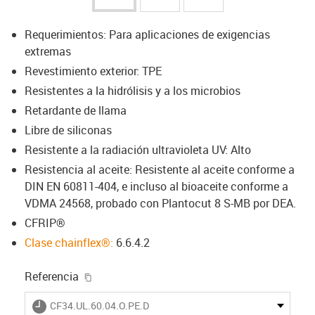
Requerimientos: Para aplicaciones de exigencias
extremas
Revestimiento exterior: TPE
Resistentes a la hidrólisis y a los microbios
Retardante de llama
Libre de siliconas
Resistente a la radiación ultravioleta UV: Alto
Resistencia al aceite: Resistente al aceite conforme a
DIN EN 60811-404, e incluso al bioaceite conforme a
VDMA 24568, probado con Plantocut 8 S-MB por DEA.
CFRIP®
Clase chainflex®:
6.6.4.2
igus-icon-copy-clipboard
Referencia
igus-icon-lieferzeit
CF34.UL.60.04.O.PE.D