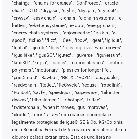
"chainge", "chains for cranes", "ConProtect", "cradle-
chain", "CTD", "drygear", "drylin", "dryspin", "dry-tech",
"dryway", "easy chain", "e-chain", "e-chain systems", "e-
ketten", "e-kettensysteme", "e-loop", "energy chain",
"energy chain systems", "enjoyneering", "e-skin", "e-
spool", "fixflex", "flizz", "i.Cee", "ibow", "igear", "iglidur",
"igubal", "igumid", "igus", "igus improves what moves",
"igus:bike", "igusGO", "igutex", "iguverse", "iguversum",
"kineKIT", "kopla", "manus", "motion plastics", "motion
polymers", "motionary", "plastics for longer life",
"print2mold", "Rawbot", "RBTX", "RCYL", "readycable",
"readychain", "ReBeL", "ReCyycle", "reguse", "robolink",
"Rohbot", "savfe", "speedigus", "superwise", "take the
dryway", "tribofilament", "tribotape", "triflex",
"twisterchain", "when it moves, igus improves",
"xirodur", "xiros" y "yes" son marcas comerciales
legalmente protegidas de igus® SE & Co. KG/Colonia
en la República Federal de Alemania y posiblemente en
algunos países extranjeros. Esta es una lista no