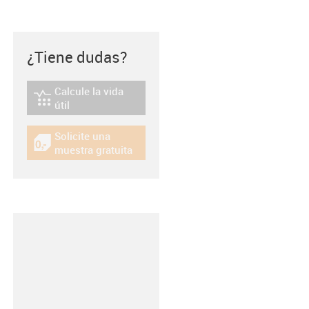
¿Tiene dudas?
Calcule la vida
igus-icon-lebensdauerrechner
útil
Solicite una
igus-icon-gratismuster
muestra gratuita