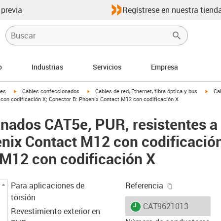
 previa
Regístrese en nuestra tienda
o
Industrias
Servicios
Empresa
igus-icon-arrow-right
igus-icon-arrow-right
igus-
les
Cables confeccionados
Cables de red, Ethernet, fibra óptica y bus
Ca
 con codificación X; Conector B: Phoenix Contact M12 con codificación X
nados CAT5e, PUR, resistentes a l
nix Contact M12 con codificación
M12 con codificación X
igus-icon-cop
Para aplicaciones de
Referencia
torsión
igus-icon-lieferzeit
CAT9621013
Revestimiento exterior en