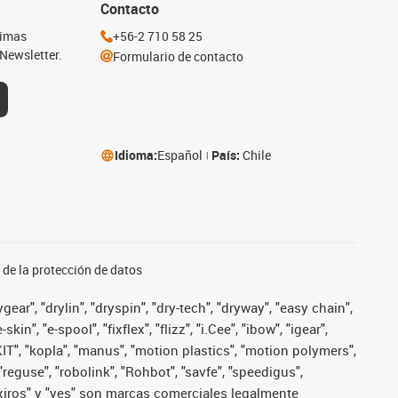
Contacto
timas
+56-2 710 58 25
Newsletter.
Formulario de contacto
Idioma:
Español
País:
Chile
de la protección de datos
ear", "drylin", "dryspin", "dry-tech", "dryway", "easy chain",
", "e-spool", "fixflex", "flizz", "i.Cee", "ibow", "igear",
eKIT", "kopla", "manus", "motion plastics", "motion polymers",
"reguse", "robolink", "Rohbot", "savfe", "speedigus",
", "xiros" y "yes" son marcas comerciales legalmente