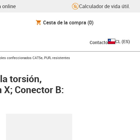
 online
Calculador de vida útil.
Cesta de la compra
(0)
CL
(
ES
)
Contacto
icon-arrow-right
bles confeccionados CAT5e, PUR, resistentes
a torsión,
 X; Conector B:
y-clipboard