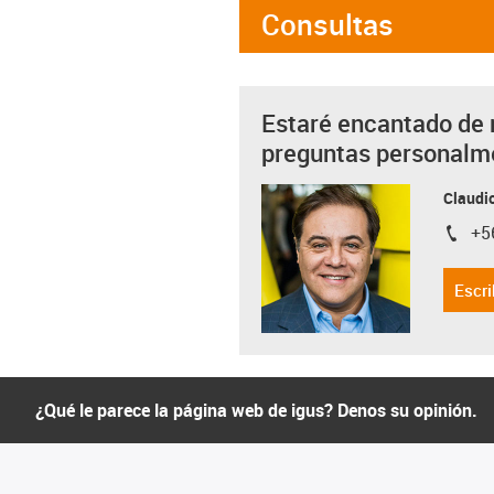
Consultas
Estaré encantado de 
preguntas personalm
Claudio
+5
igus-i
Escri
¿Qué le parece la página web de igus? Denos su opinión.