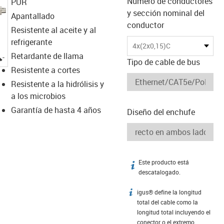
Número de conductores
PUR
y sección nominal del
Apantallado
conductor
Resistente al aceite y al
refrigerante
4x(2x0,15)C
igus-icon-lupe
Retardante de llama
Tipo de cable de bus
Resistente a cortes
Resistente a la hidrólisis y
a los microbios
Garantía de hasta 4 años
Diseño del enchufe
Este producto está
igus-icon-info
descatalogado.
igus® define la longitud
igus-icon-info
total del cable como la
longitud total incluyendo el
conector o el extremo