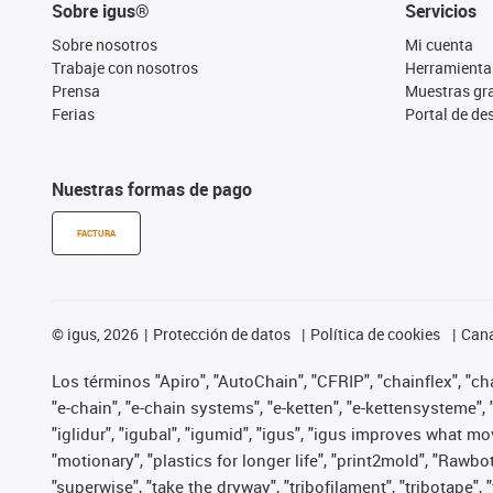
Sobre igus®
Servicios
Sobre nosotros
Mi cuenta
Trabaje con nosotros
Herramienta
Prensa
Muestras gra
Ferias
Portal de d
Nuestras formas de pago
FACTURA
©
igus, 2026
Protección de datos
Política de cookies
Cana
Los términos "Apiro", "AutoChain", "CFRIP", "chainflex", "chai
"e-chain", "e-chain systems", "e-ketten", "e-kettensysteme", "e
"iglidur", "igubal", "igumid", "igus", "igus improves what mo
"motionary", "plastics for longer life", "print2mold", "Rawbo
"superwise", "take the dryway", "tribofilament", "tribotape",