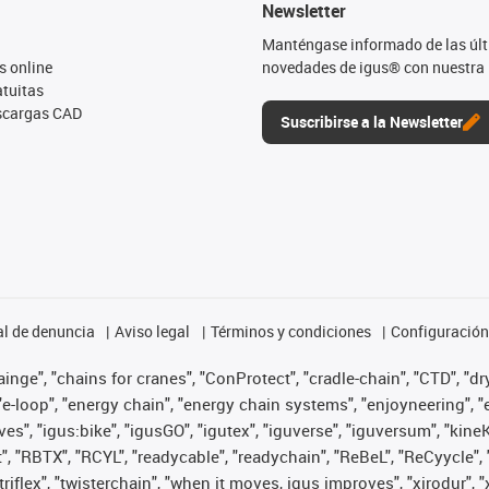
Newsletter
Manténgase informado de las úl
s online
novedades de igus® con nuestra 
tuitas
escargas CAD
Suscribirse a la Newsletter
l de denuncia
Aviso legal
Términos y condiciones
Configuración 
nge", "chains for cranes", "ConProtect", "cradle-chain", "CTD", "dryg
-loop", "energy chain", "energy chain systems", "enjoyneering", "e-skin
ves", "igus:bike", "igusGO", "igutex", "iguverse", "iguversum", "kin
t", "RBTX", "RCYL", "readycable", "readychain", "ReBeL", "ReCyycle", 
 "triflex", "twisterchain", "when it moves, igus improves", "xirodur