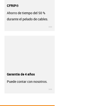
CFRIP®
Ahorro de tiempo del 50 %
durante el pelado de cables.
igus-icon-3arrow
Garantía de 4 años
Puede contar con nosotros.
igus-icon-3arrow