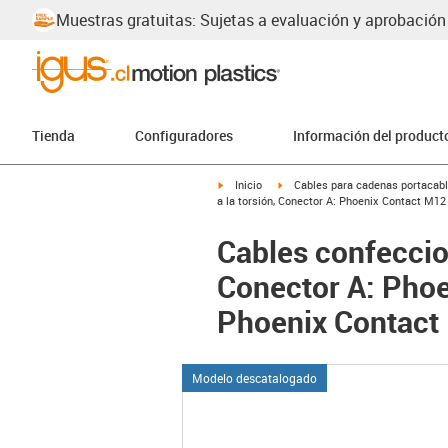
Muestras gratuitas: Sujetas a evaluación y aprobación
Tienda
Configuradores
Información del product
igus-icon-arrow-right
igus-icon-arrow-right
Inicio
Cables para cadenas portacab
a la torsión, Conector A: Phoenix Contact M12
Cables confeccio
Conector A: Phoe
Phoenix Contact 
Modelo descatalogado