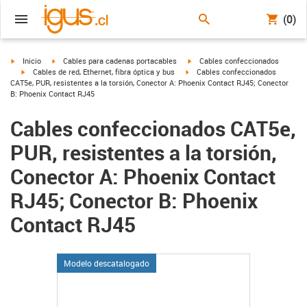
(0)
igus-icon-arrow-right
igus-icon-arrow-right
igus-icon-arrow-right
Inicio
Cables para cadenas portacables
Cables confeccionados
igus-icon-arrow-right
igus-icon-arrow-right
Cables de red, Ethernet, fibra óptica y bus
Cables confeccionados
CAT5e, PUR, resistentes a la torsión, Conector A: Phoenix Contact RJ45; Conector
B: Phoenix Contact RJ45
Cables confeccionados CAT5e,
PUR, resistentes a la torsión,
Conector A: Phoenix Contact
RJ45; Conector B: Phoenix
Contact RJ45
Modelo descatalogado