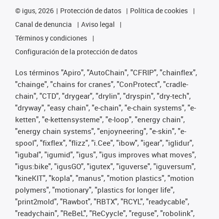
©
igus, 2026
Protección de datos
Política de cookies
Canal de denuncia
Aviso legal
Términos y condiciones
Configuración de la protección de datos
Los términos "Apiro", "AutoChain", "CFRIP", "chainflex",
"chainge", "chains for cranes", "ConProtect", "cradle-
chain", "CTD", "drygear", "drylin", "dryspin", "dry-tech",
"dryway", "easy chain", "e-chain", "e-chain systems", "e-
ketten", "e-kettensysteme", "e-loop", "energy chain",
"energy chain systems", "enjoyneering", "e-skin", "e-
spool", "fixflex", "flizz", "i.Cee", "ibow", "igear", "iglidur",
"igubal", "igumid", "igus", "igus improves what moves",
"igus:bike", "igusGO", "igutex", "iguverse", "iguversum",
"kineKIT", "kopla", "manus", "motion plastics", "motion
polymers", "motionary", "plastics for longer life",
"print2mold", "Rawbot", "RBTX", "RCYL", "readycable",
"readychain", "ReBeL", "ReCyycle", "reguse", "robolink",