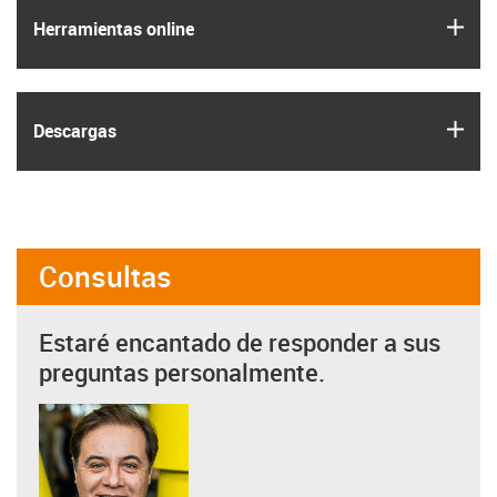
igus
Herramientas online
igus
Descargas
Consultas
Estaré encantado de responder a sus
preguntas personalmente.