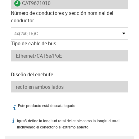
igus-icon-lieferzeit
CAT9621010
Número de conductores y sección nominal del
conductor
4x(2x0,15)C
Tipo de cable de bus
Diseño del enchufe
Este producto está descatalogado.
igus-icon-info
igus® define la longitud total del cable como la longitud total
igus-icon-info
incluyendo el conector o el extremo abierto.