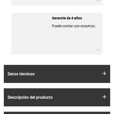
igus-ico
Garantía de 4 años
Puede contar con nosotros.
igus-ico
igus
Datos técnicos
igus
Descripción del producto