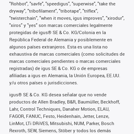
"Rohbot", "savfe", "speedigus", "superwise", "take the
dryway", "tribofilament", "tribotape", "triflex",
"twisterchain", "when it moves, igus improves", "xirodur",
"xiros" y "yes" son marcas comerciales legalmente
protegidas de igus® SE & Co. KG/Colonia en la
República Federal de Alemania y posiblemente en
algunos países extranjeros. Esta es una lista no
exhaustiva de marcas comerciales (como solicitudes de
marcas comerciales pendientes o marcas comerciales
registradas) de igus SE & Co. KG o de empresas
afiliadas a igus en Alemania, la Unión Europea, EE.UU.
y/u otros países o jurisdicciones.
igus® SE & Co. KG desea señalar que no vende
productos de Allen Bradley, B&R, Baumüller, Beckhoff,
Lahr, Control Techniques, Danaher Motion, ELAU,
FAGOR, FANUC, Festo, Heidenhain, Jetter, Lenze,
LinMot, LTi DRiVES, Mitsubishi, NUM, Parker, Bosch
Rexroth, SEW, Siemens, Stöber y todos los demás