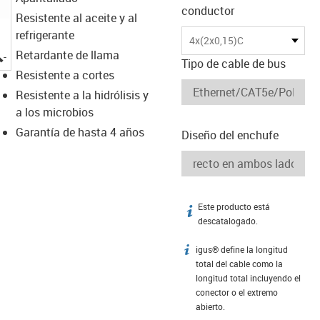
conductor
Resistente al aceite y al
refrigerante
4x(2x0,15)C
igus-icon-lupe
Retardante de llama
Tipo de cable de bus
Resistente a cortes
Resistente a la hidrólisis y
a los microbios
Garantía de hasta 4 años
Diseño del enchufe
Este producto está
igus-icon-info
descatalogado.
igus® define la longitud
igus-icon-info
total del cable como la
longitud total incluyendo el
conector o el extremo
abierto.