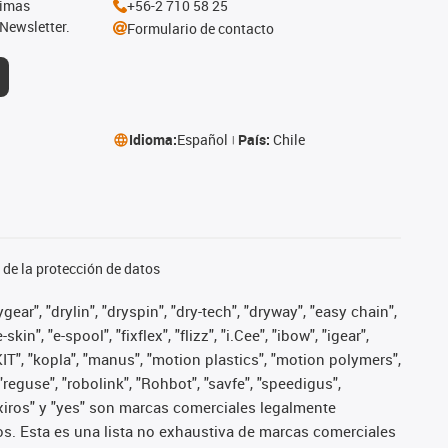
timas
+56-2 710 58 25
Newsletter.
Formulario de contacto
Idioma:
Español
País:
Chile
de la protección de datos
ear", "drylin", "dryspin", "dry-tech", "dryway", "easy chain",
", "e-spool", "fixflex", "flizz", "i.Cee", "ibow", "igear",
eKIT", "kopla", "manus", "motion plastics", "motion polymers",
"reguse", "robolink", "Rohbot", "savfe", "speedigus",
", "xiros" y "yes" son marcas comerciales legalmente
s. Esta es una lista no exhaustiva de marcas comerciales