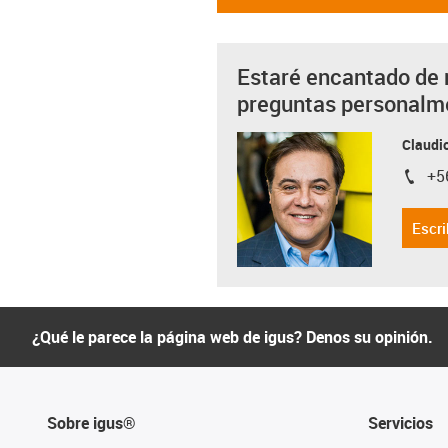
Estaré encantado de 
preguntas personalm
Claudio
+5
igus-i
Escri
¿Qué le parece la página web de igus? Denos su opinión.
Sobre igus®
Servicios