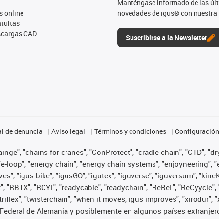
Manténgase informado de las úl
s online
novedades de igus® con nuestra 
tuitas
escargas CAD
Suscribirse a la Newsletter
l de denuncia
Aviso legal
Términos y condiciones
Configuración 
nge", "chains for cranes", "ConProtect", "cradle-chain", "CTD", "dryg
-loop", "energy chain", "energy chain systems", "enjoyneering", "e-skin
ves", "igus:bike", "igusGO", "igutex", "iguverse", "iguversum", "kin
t", "RBTX", "RCYL", "readycable", "readychain", "ReBeL", "ReCyycle", 
 "triflex", "twisterchain", "when it moves, igus improves", "xirodur
Federal de Alemania y posiblemente en algunos países extranjero