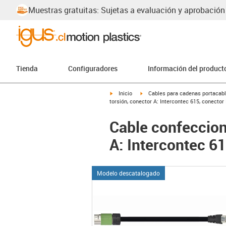
Muestras gratuitas: Sujetas a evaluación y aprobación
Tienda
Configuradores
Información del product
igus-icon-arrow-right
igus-icon-arrow-right
Inicio
Cables para cadenas portacab
torsión, conector A: Intercontec 615, conector
Cable confeccion
A: Intercontec 6
Modelo descatalogado