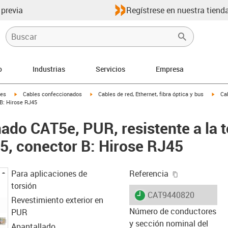
 previa
Regístrese en nuestra tienda
o
Industrias
Servicios
Empresa
igus-icon-arrow-right
igus-icon-arrow-right
igus-
les
Cables confeccionados
Cables de red, Ethernet, fibra óptica y bus
Cab
 B: Hirose RJ45
ado CAT5e, PUR, resistente a la t
15, conector B: Hirose RJ45
igus-icon-cop
Para aplicaciones de
Referencia
torsión
igus-icon-lieferzeit
CAT9440820
Revestimiento exterior en
Número de conductores
PUR
y sección nominal del
Apantallado