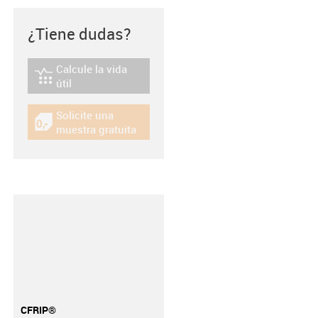
¿Tiene dudas?
Calcule la vida
igus-icon-lebensdauerrechner
útil
Solicite una
igus-icon-gratismuster
muestra gratuita
CFRIP®