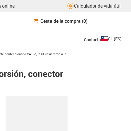
 online
Calculador de vida útil.
Cesta de la compra
(0)
CL
(
ES
)
Contacto
icon-arrow-right
le confeccionado CAT5e, PUR, resistente a la
orsión, conector
y-clipboard