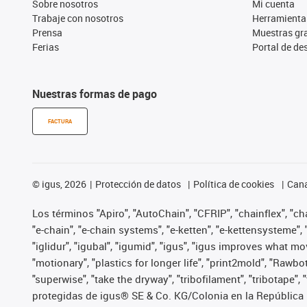
Sobre nosotros
Mi cuenta
Trabaje con nosotros
Herramienta
Prensa
Muestras gra
Ferias
Portal de d
Nuestras formas de pago
FACTURA
©
igus, 2026
Protección de datos
Política de cookies
Cana
Los términos "Apiro", "AutoChain", "CFRIP", "chainflex", "chai
"e-chain", "e-chain systems", "e-ketten", "e-kettensysteme", "e
"iglidur", "igubal", "igumid", "igus", "igus improves what mo
"motionary", "plastics for longer life", "print2mold", "Rawbo
"superwise", "take the dryway", "tribofilament", "tribotape",
protegidas de igus® SE & Co. KG/Colonia en la República 