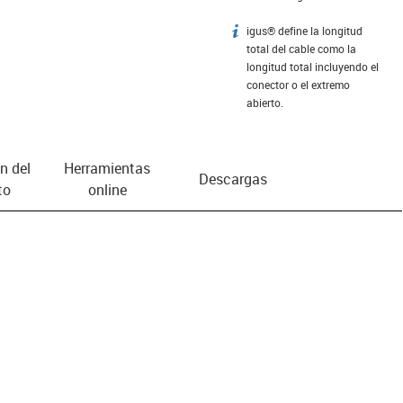
igus® define la longitud
igus-icon-info
total del cable como la
longitud total incluyendo el
conector o el extremo
abierto.
n del
Herramientas
Descargas
to
online