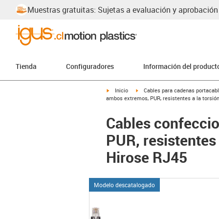
Muestras gratuitas: Sujetas a evaluación y aprobación
Tienda
Configuradores
Información del product
igus-icon-arrow-right
igus-icon-arrow-right
Inicio
Cables para cadenas portacab
ambos extremos, PUR, resistentes a la torsión
Cables confecci
PUR, resistentes 
Hirose RJ45
Modelo descatalogado