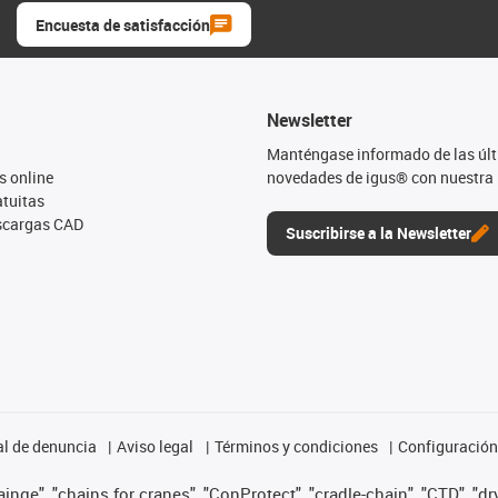
Encuesta de satisfacción
Newsletter
Manténgase informado de las úl
s online
novedades de igus® con nuestra 
tuitas
escargas CAD
Suscribirse a la Newsletter
l de denuncia
Aviso legal
Términos y condiciones
Configuración 
nge", "chains for cranes", "ConProtect", "cradle-chain", "CTD", "dryg