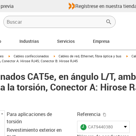
 previa
Regístrese en nuestra tienda
o
Industrias
Servicios
Empresa
igus-icon-arrow-right
igus-icon-arrow-right
igus-
les
Cables confeccionados
Cables de red, Ethernet, fibra óptica y bus
Ca
, Conector A: Hirose RJ45; Conector B: Hirose RJ45
onados CAT5e, en ángulo L/T, amb
a la torsión, Conector A: Hirose 
igus-icon-cop
Para aplicaciones de
Referencia
torsión
igus-icon-lieferzeit
CAT9440380
Revestimiento exterior en