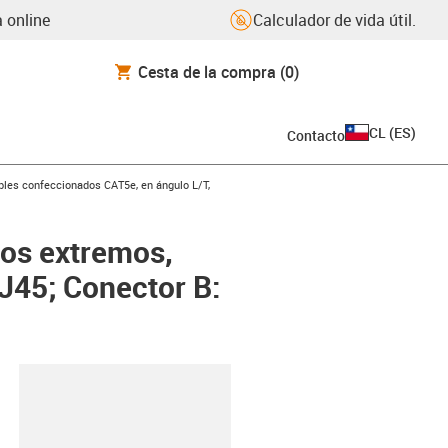
 online
Calculador de vida útil.
Cesta de la compra
(0)
CL
(
ES
)
Contacto
icon-arrow-right
bles confeccionados CAT5e, en ángulo L/T,
os extremos,
RJ45; Conector B:
y-clipboard