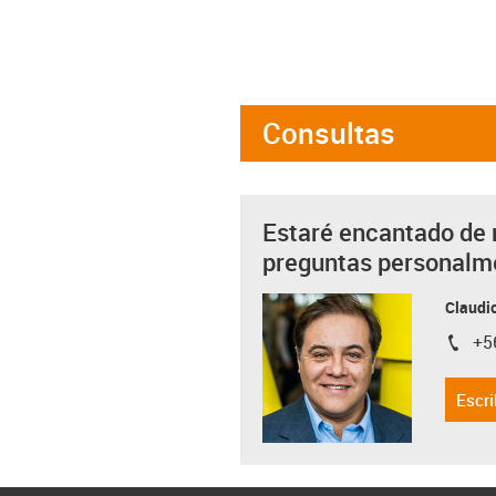
Consultas
Estaré encantado de 
preguntas personalm
Claudio
+5
igus-i
Escri