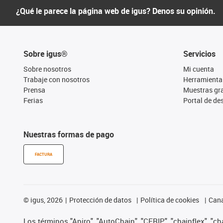
¿Qué le parece la página web de igus? Denos su opinión.
Sobre igus®
Servicios
Sobre nosotros
Mi cuenta
Trabaje con nosotros
Herramienta
Prensa
Muestras gra
Ferias
Portal de d
Nuestras formas de pago
FACTURA
©
igus, 2026
Protección de datos
Política de cookies
Cana
Los términos "Apiro", "AutoChain", "CFRIP", "chainflex", "chai