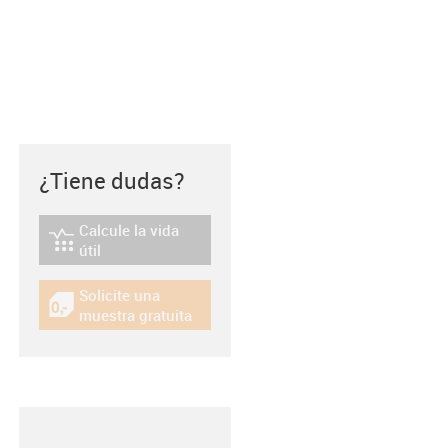
¿Tiene dudas?
Calcule la vida
igus-icon-lebensdauerrechner
útil
Solicite una
igus-icon-gratismuster
muestra gratuita