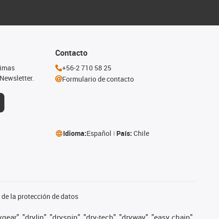
Contacto
timas
+56-2 710 58 25
Newsletter.
Formulario de contacto
Idioma:
Español
País:
Chile
de la protección de datos
ear", "drylin", "dryspin", "dry-tech", "dryway", "easy chain",