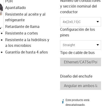
Número de conductores
PUR
y sección nominal del
Apantallado
conductor
Resistente al aceite y al
refrigerante
4x(2x0,15)C
igus-icon-lupe
Retardante de llama
Configuración de los
Resistente a cortes
pines
Resistente a la hidrólisis y
Straight
a los microbios
Garantía de hasta 4 años
Tipo de cable de bus
Diseño del enchufe
Este producto está
igus-icon-info
descatalogado.