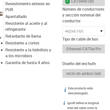
igus-icon-lieferzeit
CAT9440180
Revestimiento exterior en
Número de conductores
PUR
y sección nominal del
Apantallado
conductor
Resistente al aceite y al
refrigerante
4x(2x0,15)C
igus-icon-lupe
Retardante de llama
Tipo de cable de bus
Resistente a cortes
Resistente a la hidrólisis y
a los microbios
Garantía de hasta 4 años
Diseño del enchufe
Este producto está
igus-icon-info
descatalogado.
igus® define la longitud
igus-icon-info
total del cable como la