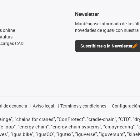
Newsletter
Manténgase informado de las úl
s online
novedades de igus® con nuestra 
tuitas
escargas CAD
Suscribirse a la Newsletter
l de denuncia
Aviso legal
Términos y condiciones
Configuración 
nge", "chains for cranes", "ConProtect", "cradle-chain", "CTD", "dryg
-loop", "energy chain", "energy chain systems", "enjoyneering", "e-skin
ves", "igus:bike", "igusGO", "igutex", "iguverse", "iguversum", "kin