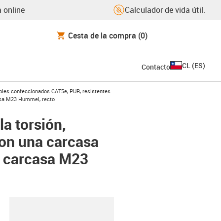
 online
Calculador de vida útil.
Cesta de la compra
(0)
CL
(
ES
)
Contacto
icon-arrow-right
bles confeccionados CAT5e, PUR, resistentes
casa M23 Hummel, recto
a torsión,
con una carcasa
 carcasa M23
y-clipboard