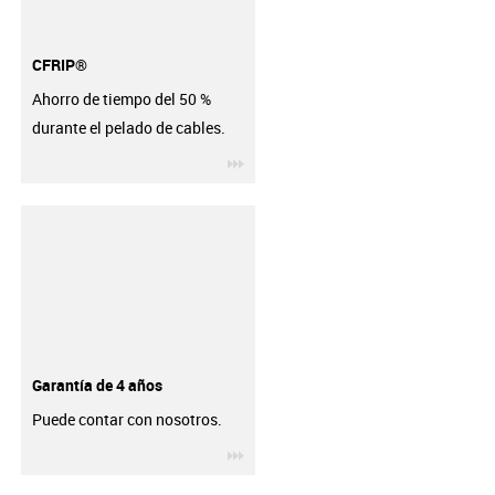
CFRIP®
Ahorro de tiempo del 50 %
durante el pelado de cables.
igus-icon-3arrow
Garantía de 4 años
Puede contar con nosotros.
igus-icon-3arrow