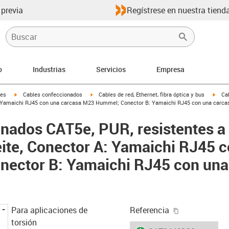
 previa
Regístrese en nuestra tienda
o
Industrias
Servicios
Empresa
igus-icon-arrow-right
igus-icon-arrow-right
igus-
les
Cables confeccionados
Cables de red, Ethernet, fibra óptica y bus
Ca
or A: Yamaichi RJ45 con una carcasa M23 Hummel; Conector B: Yamaichi RJ45 con una car
nados CAT5e, PUR, resistentes a l
ceite, Conector A: Yamaichi RJ45 
ector B: Yamaichi RJ45 con una
igus-icon-cop
Para aplicaciones de
Referencia
torsión