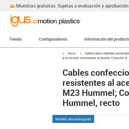
Muestras gratuitas: Sujetas a evaluación y aprobación
Tienda
Configuradores
Información del product
igus-icon-arrow-right
igus-icon-arrow-right
Inicio
Cables para cadenas portacab
a la torsión, resistentes al aceite, Conect
Cables confeccio
resistentes al a
M23 Hummel; Con
Hummel, recto
Modelo descatalogado