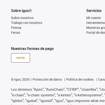
Sobre igus®
Servicios
Sobre nosotros
Mi cuenta
Trabaje con nosotros
Herramienta
Prensa
Muestras gra
Ferias
Portal de d
Nuestras formas de pago
FACTURA
©
igus, 2026
Protección de datos
Política de cookies
Cana
Los términos "Apiro", "AutoChain", "CFRIP", "chainflex", "chai
"e-chain", "e-chain systems", "e-ketten", "e-kettensysteme", "e
"iglidur", "igubal", "igumid", "igus", "igus improves what mo