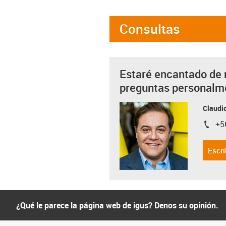
Consultas
Estaré encantado de 
preguntas personalm
Claudio
+5
igus-i
Escri
¿Qué le parece la página web de igus? Denos su opinión.