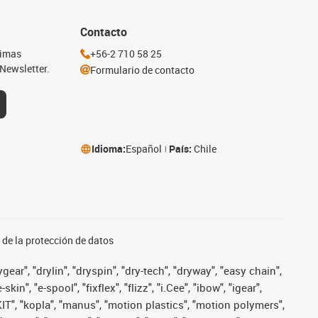
Contacto
timas
+56-2 710 58 25
Newsletter.
Formulario de contacto
Idioma:
Español
País:
Chile
de la protección de datos
ear", "drylin", "dryspin", "dry-tech", "dryway", "easy chain",
", "e-spool", "fixflex", "flizz", "i.Cee", "ibow", "igear",
eKIT", "kopla", "manus", "motion plastics", "motion polymers",