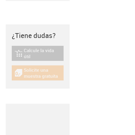
¿Tiene dudas?
Calcule la vida
igus-icon-lebensdauerrechner
útil
Solicite una
igus-icon-gratismuster
muestra gratuita