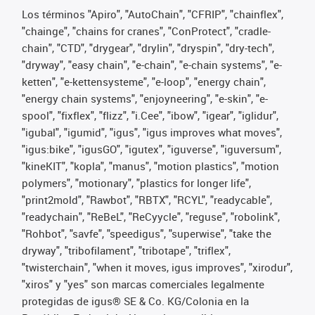
Los términos "Apiro", "AutoChain", "CFRIP", "chainflex",
"chainge", "chains for cranes", "ConProtect", "cradle-
chain", "CTD", "drygear", "drylin", "dryspin", "dry-tech",
"dryway", "easy chain", "e-chain", "e-chain systems", "e-
ketten", "e-kettensysteme", "e-loop", "energy chain",
"energy chain systems", "enjoyneering", "e-skin", "e-
spool", "fixflex", "flizz", "i.Cee", "ibow", "igear", "iglidur",
"igubal", "igumid", "igus", "igus improves what moves",
"igus:bike", "igusGO", "igutex", "iguverse", "iguversum",
"kineKIT", "kopla", "manus", "motion plastics", "motion
polymers", "motionary", "plastics for longer life",
"print2mold", "Rawbot", "RBTX", "RCYL", "readycable",
"readychain", "ReBeL", "ReCyycle", "reguse", "robolink",
"Rohbot", "savfe", "speedigus", "superwise", "take the
dryway", "tribofilament", "tribotape", "triflex",
"twisterchain", "when it moves, igus improves", "xirodur",
"xiros" y "yes" son marcas comerciales legalmente
protegidas de igus® SE & Co. KG/Colonia en la