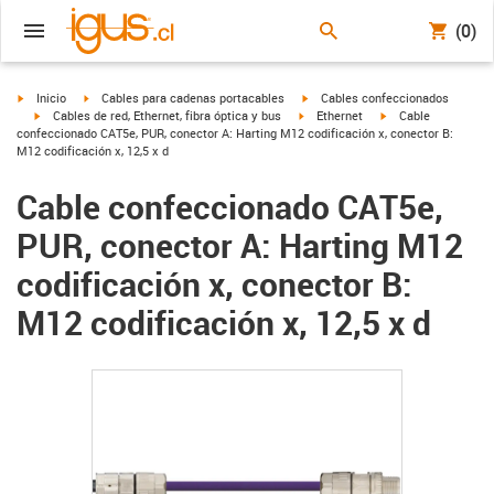
(0)
igus-icon-arrow-right
igus-icon-arrow-right
igus-icon-arrow-right
Inicio
Cables para cadenas portacables
Cables confeccionados
igus-icon-arrow-right
igus-icon-arrow-right
igus-icon-arrow-righ
Cables de red, Ethernet, fibra óptica y bus
Ethernet
Cable
confeccionado CAT5e, PUR, conector A: Harting M12 codificación x, conector B:
M12 codificación x, 12,5 x d
Cable confeccionado CAT5e,
PUR, conector A: Harting M12
codificación x, conector B:
M12 codificación x, 12,5 x d