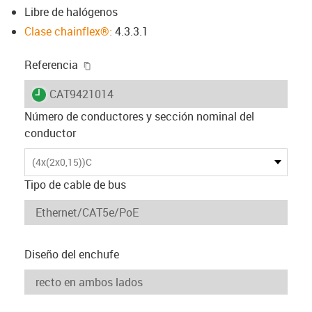
Libre de halógenos
Clase chainflex®:
4.3.3.1
igus-icon-copy-clipboard
Referencia
igus-icon-lieferzeit
CAT9421014
Número de conductores y sección nominal del
conductor
(4x(2x0,15))C
Tipo de cable de bus
Diseño del enchufe