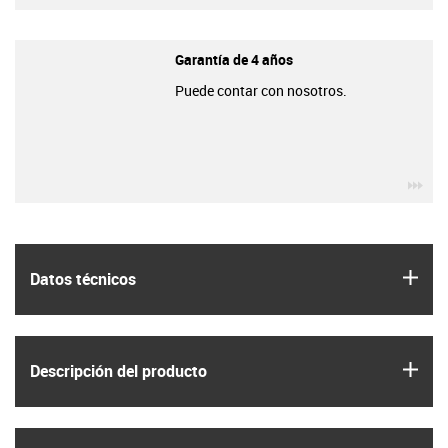
Garantía de 4 años
Puede contar con nosotros.
igu
igus
Datos técnicos
igus
Descripción del producto