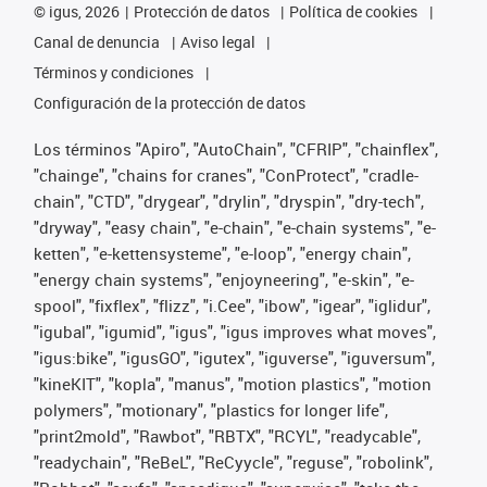
©
igus, 2026
Protección de datos
Política de cookies
Canal de denuncia
Aviso legal
Términos y condiciones
Configuración de la protección de datos
Los términos "Apiro", "AutoChain", "CFRIP", "chainflex",
"chainge", "chains for cranes", "ConProtect", "cradle-
chain", "CTD", "drygear", "drylin", "dryspin", "dry-tech",
"dryway", "easy chain", "e-chain", "e-chain systems", "e-
ketten", "e-kettensysteme", "e-loop", "energy chain",
"energy chain systems", "enjoyneering", "e-skin", "e-
spool", "fixflex", "flizz", "i.Cee", "ibow", "igear", "iglidur",
"igubal", "igumid", "igus", "igus improves what moves",
"igus:bike", "igusGO", "igutex", "iguverse", "iguversum",
"kineKIT", "kopla", "manus", "motion plastics", "motion
polymers", "motionary", "plastics for longer life",
"print2mold", "Rawbot", "RBTX", "RCYL", "readycable",
"readychain", "ReBeL", "ReCyycle", "reguse", "robolink",