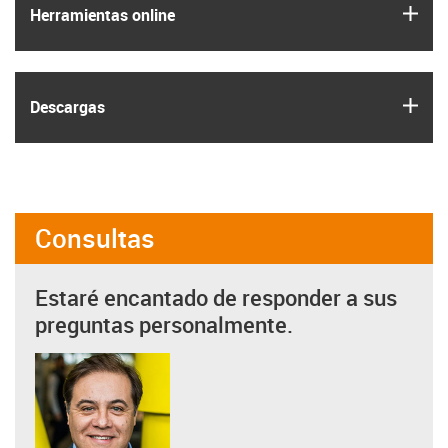
igus
Herramientas online
igus
Descargas
Consultas
Estaré encantado de responder a sus
preguntas personalmente.