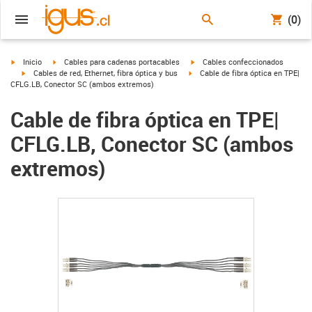
(0)
igus-icon-arrow-right
igus-icon-arrow-right
igus-icon-arrow-right
Inicio
Cables para cadenas portacables
Cables confeccionados
igus-icon-arrow-right
igus-icon-arrow-right
Cables de red, Ethernet, fibra óptica y bus
Cable de fibra óptica en TPE|
CFLG.LB, Conector SC (ambos extremos)
Cable de fibra óptica en TPE|
CFLG.LB, Conector SC (ambos
extremos)