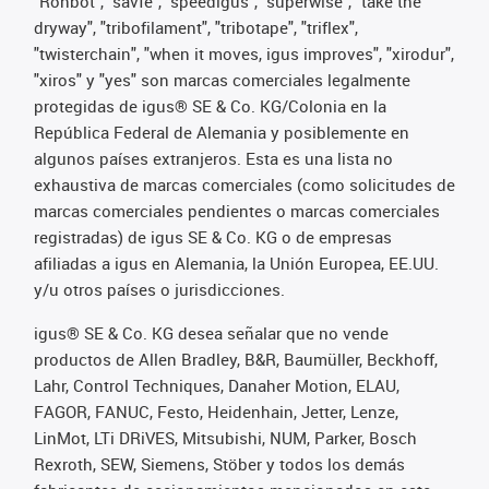
"Rohbot", "savfe", "speedigus", "superwise", "take the
dryway", "tribofilament", "tribotape", "triflex",
"twisterchain", "when it moves, igus improves", "xirodur",
"xiros" y "yes" son marcas comerciales legalmente
protegidas de igus® SE & Co. KG/Colonia en la
República Federal de Alemania y posiblemente en
algunos países extranjeros. Esta es una lista no
exhaustiva de marcas comerciales (como solicitudes de
marcas comerciales pendientes o marcas comerciales
registradas) de igus SE & Co. KG o de empresas
afiliadas a igus en Alemania, la Unión Europea, EE.UU.
y/u otros países o jurisdicciones.
igus® SE & Co. KG desea señalar que no vende
productos de Allen Bradley, B&R, Baumüller, Beckhoff,
Lahr, Control Techniques, Danaher Motion, ELAU,
FAGOR, FANUC, Festo, Heidenhain, Jetter, Lenze,
LinMot, LTi DRiVES, Mitsubishi, NUM, Parker, Bosch
Rexroth, SEW, Siemens, Stöber y todos los demás