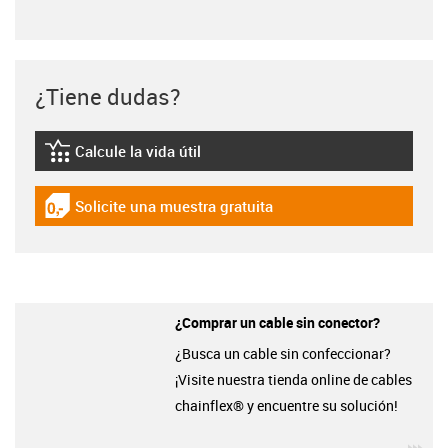
¿Tiene dudas?
Calcule la vida útil
igus-icon-lebensdauerrechner
Solicite una muestra gratuita
igus-icon-gratismuster
¿Comprar un cable sin conector?
¿Busca un cable sin confeccionar?
¡Visite nuestra tienda online de cables
chainflex® y encuentre su solución!
igu