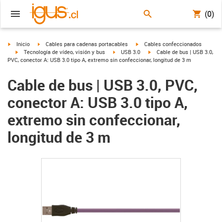
(0)
igus-icon-arrow-right
igus-icon-arrow-right
igus-icon-arrow-right
Inicio
Cables para cadenas portacables
Cables confeccionados
igus-icon-arrow-right
igus-icon-arrow-right
igus-icon-arrow-right
Tecnología de vídeo, visión y bus
USB 3.0
Cable de bus | USB 3.0,
PVC, conector A: USB 3.0 tipo A, extremo sin confeccionar, longitud de 3 m
Cable de bus | USB 3.0, PVC,
conector A: USB 3.0 tipo A,
extremo sin confeccionar,
longitud de 3 m