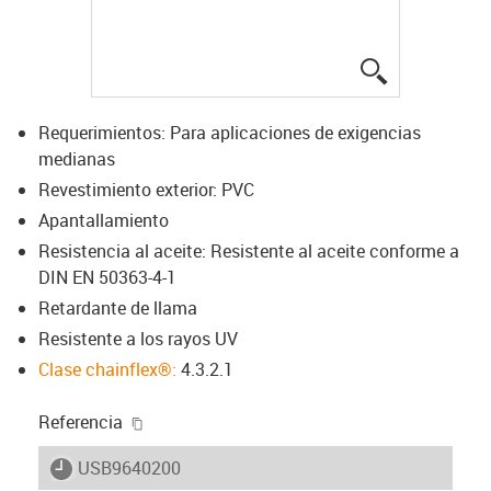
igus-icon-lup
Requerimientos: Para aplicaciones de exigencias
medianas
Revestimiento exterior: PVC
Apantallamiento
Resistencia al aceite: Resistente al aceite conforme a
DIN EN 50363-4-1
Retardante de llama
Resistente a los rayos UV
Clase chainflex®:
4.3.2.1
igus-icon-copy-clipboard
Referencia
igus-icon-lieferzeit
USB9640200