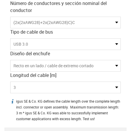
Número de conductores y sección nominal del
conductor
(2x(2xAWG28)+2x(2xAWG28)C)C
Tipo de cable de bus
USB 3.0
Diseño del enchufe
Recto en un lado / cable de extremo cortado
Longitud del cable [m]
3
igus SE & Co. KG defines the cable length over the complete length
igus-icon-info
incl. connector or open assembly. Maximum transmission length:
3 m * igus SE & Co. KG was able to successfully implement
customer applications with excess length. Test us!