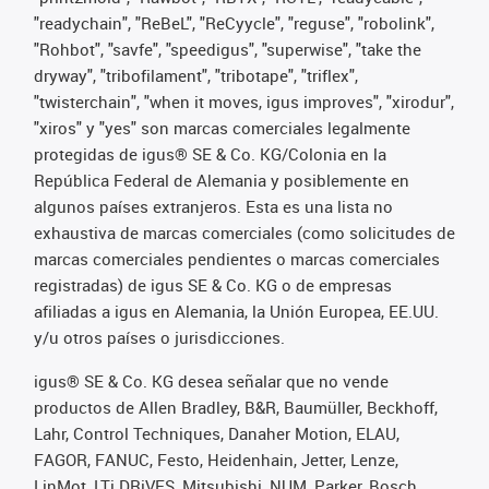
"readychain", "ReBeL", "ReCyycle", "reguse", "robolink",
"Rohbot", "savfe", "speedigus", "superwise", "take the
dryway", "tribofilament", "tribotape", "triflex",
"twisterchain", "when it moves, igus improves", "xirodur",
"xiros" y "yes" son marcas comerciales legalmente
protegidas de igus® SE & Co. KG/Colonia en la
República Federal de Alemania y posiblemente en
algunos países extranjeros. Esta es una lista no
exhaustiva de marcas comerciales (como solicitudes de
marcas comerciales pendientes o marcas comerciales
registradas) de igus SE & Co. KG o de empresas
afiliadas a igus en Alemania, la Unión Europea, EE.UU.
y/u otros países o jurisdicciones.
igus® SE & Co. KG desea señalar que no vende
productos de Allen Bradley, B&R, Baumüller, Beckhoff,
Lahr, Control Techniques, Danaher Motion, ELAU,
FAGOR, FANUC, Festo, Heidenhain, Jetter, Lenze,
LinMot, LTi DRiVES, Mitsubishi, NUM, Parker, Bosch