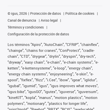
©
igus, 2026
Protección de datos
Política de cookies
Canal de denuncia
Aviso legal
Términos y condiciones
Configuración de la protección de datos
Los términos "Apiro", "AutoChain", "CFRIP", "chainflex",
"chainge", "chains for cranes", "ConProtect", "cradle-
chain", "CTD", "drygear", "drylin", "dryspin", "dry-tech",
"dryway", "easy chain", "e-chain", "e-chain systems", "e-
ketten", "e-kettensysteme", "e-loop", "energy chain",
"energy chain systems", "enjoyneering", "e-skin", "e-
spool", "fixflex", "flizz", "i.Cee", "ibow", "igear", "iglidur",
"igubal", "igumid", "igus", "igus improves what moves",
"igus:bike", "igusGO", "igutex", "iguverse", "iguversum",
"kineKIT", "kopla", "manus", "motion plastics", "motion
polymers", "motionary", "plastics for longer life",
"print2mold", "Rawbot", "RBTX", "RCYL", "readycable",