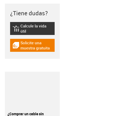
¿Tiene dudas?
Calcule la vida
igus-icon-lebensdauerrechner
útil
Solicite una
igus-icon-gratismuster
muestra gratuita
¿Comprar un cable sin