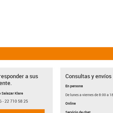
responder a sus
Consultas y envíos
ente.
En persona
 Salazar Klare
De lunes a viernes de 8:00 a 1
6 - 22 710 58 25
con-phone
Online
Servicio de chat