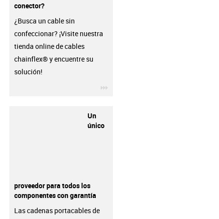
conector?
¿Busca un cable sin
confeccionar? ¡Visite nuestra
tienda online de cables
chainflex® y encuentre su
solución!
igus-icon-3arrow
Un
único
proveedor para todos los
componentes con garantía
Las cadenas portacables de