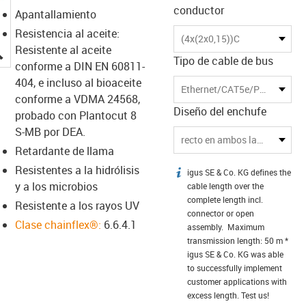
conductor
Apantallamiento
Resistencia al aceite:
(4x(2x0,15))C
igus-icon-lupe
Resistente al aceite
Tipo de cable de bus
conforme a DIN EN 60811-
404, e incluso al bioaceite
Ethernet/CAT5e/PoE
conforme a VDMA 24568,
Diseño del enchufe
probado con Plantocut 8
S-MB por DEA.
recto en ambos lados
Retardante de llama
Resistentes a la hidrólisis
igus SE & Co. KG defines the
igus-icon-info
y a los microbios
cable length over the
complete length incl.
Resistente a los rayos UV
connector or open
Clase chainflex®:
6.6.4.1
assembly. Maximum
transmission length: 50 m *
igus SE & Co. KG was able
to successfully implement
customer applications with
excess length. Test us!