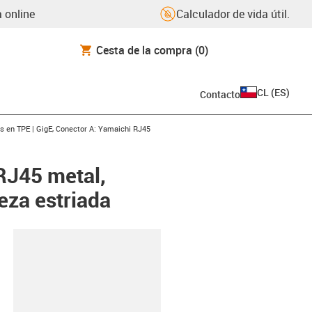
 online
Calculador de vida útil.
Cesta de la compra
(0)
CL
(
ES
)
Contacto
w-right
s en TPE | GigE, Conector A: Yamaichi RJ45
RJ45 metal,
eza estriada
y-clipboard