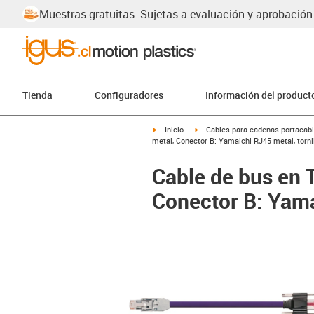
Muestras gratuitas: Sujetas a evaluación y aprobación
Tienda
Configuradores
Información del product
igus-icon-arrow-right
igus-icon-arrow-right
Inicio
Cables para cadenas portacab
metal, Conector B: Yamaichi RJ45 metal, torni
Cable de bus en 
Conector B: Yama