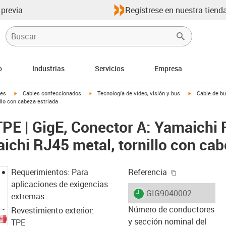
 previa
Regístrese en nuestra tienda
o
Industrias
Servicios
Empresa
igus-icon-arrow-right
igus-icon-arrow-right
igus-icon-arro
les
Cables confeccionados
Tecnología de vídeo, visión y bus
Cable de bu
llo con cabeza estriada
TPE | GigE, Conector A: Yamaichi 
ichi RJ45 metal, tornillo con cab
igus-icon-cop
Requerimientos: Para
Referencia
aplicaciones de exigencias
igus-icon-lieferzeit
GIG9040002
extremas
Número de conductores
Revestimiento exterior:
y sección nominal del
TPE