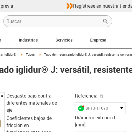
 previa
Regístrese en nuestra tienda
o
Industrias
Servicios
Empresa
igus-icon-arrow-right
igus-icon-arrow-right
ar iglidur®
Tubos
Tubo de mecanizado iglidur® J: versátil, resistente con gran
o iglidur® J: versátil, resistent
igus-icon-cop
Desgaste bajo contra
Referencia
diferentes materiales de
igus-icon-lieferzeit-dot
SFTJ-11070
eje
Diámetro exterior d
Coeficientes bajos de
[mm]
fricción en