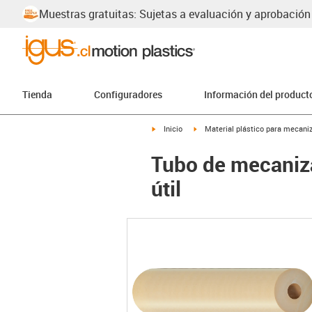
Muestras gratuitas: Sujetas a evaluación y aprobación
Tienda
Configuradores
Información del product
igus-icon-arrow-right
igus-icon-arrow-right
Inicio
Material plástico para mecaniz
Tubo de mecanizad
útil