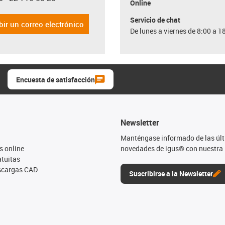
con-phone
Online
Servicio de chat
bir un correo electrónico
De lunes a viernes de 8:00 a 1
Encuesta de satisfacción
Newsletter
Manténgase informado de las úl
s online
novedades de igus® con nuestra 
tuitas
escargas CAD
Suscribirse a la Newsletter