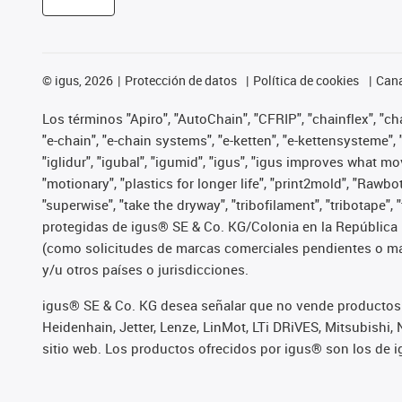
©
igus, 2026
Protección de datos
Política de cookies
Cana
Los términos "Apiro", "AutoChain", "CFRIP", "chainflex", "chai
"e-chain", "e-chain systems", "e-ketten", "e-kettensysteme", "e
"iglidur", "igubal", "igumid", "igus", "igus improves what mo
"motionary", "plastics for longer life", "print2mold", "Rawbo
"superwise", "take the dryway", "tribofilament", "tribotape",
protegidas de igus® SE & Co. KG/Colonia en la República 
(como solicitudes de marcas comerciales pendientes o mar
y/u otros países o jurisdicciones.
igus® SE & Co. KG desea señalar que no vende productos 
Heidenhain, Jetter, Lenze, LinMot, LTi DRiVES, Mitsubish
sitio web. Los productos ofrecidos por igus® son los de 