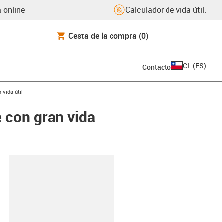
 online
Calculador de vida útil.
Cesta de la compra
(0)
CL
(
ES
)
Contacto
 vida útil
e con gran vida
y-clipboard