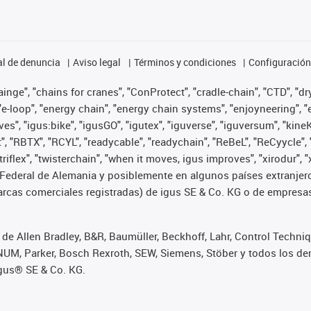
l de denuncia
Aviso legal
Términos y condiciones
Configuración 
nge", "chains for cranes", "ConProtect", "cradle-chain", "CTD", "dryg
-loop", "energy chain", "energy chain systems", "enjoyneering", "e-skin
ves", "igus:bike", "igusGO", "igutex", "iguverse", "iguversum", "kin
t", "RBTX", "RCYL", "readycable", "readychain", "ReBeL", "ReCyycle", 
 "triflex", "twisterchain", "when it moves, igus improves", "xirodur
Federal de Alemania y posiblemente en algunos países extranjero
cas comerciales registradas) de igus SE & Co. KG o de empresas 
de Allen Bradley, B&R, Baumüller, Beckhoff, Lahr, Control Techn
i, NUM, Parker, Bosch Rexroth, SEW, Siemens, Stöber y todos los
igus® SE & Co. KG.