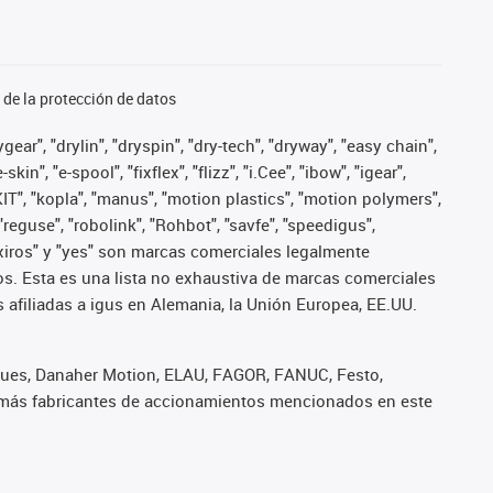
de la protección de datos
ear", "drylin", "dryspin", "dry-tech", "dryway", "easy chain",
", "e-spool", "fixflex", "flizz", "i.Cee", "ibow", "igear",
eKIT", "kopla", "manus", "motion plastics", "motion polymers",
"reguse", "robolink", "Rohbot", "savfe", "speedigus",
", "xiros" y "yes" son marcas comerciales legalmente
s. Esta es una lista no exhaustiva de marcas comerciales
afiliadas a igus en Alemania, la Unión Europea, EE.UU.
iques, Danaher Motion, ELAU, FAGOR, FANUC, Festo,
 demás fabricantes de accionamientos mencionados en este