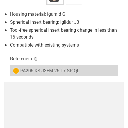
Housing material: igumid G
Spherical insert bearing: iglidur J3
Tool-free spherical insert bearing change in less than
15 seconds
Compatible with existing systems
igus-icon-copy-clipboard
Referencia
igus-icon-lieferzeit
PA205-KS-J3EM-25-17-SP-QL