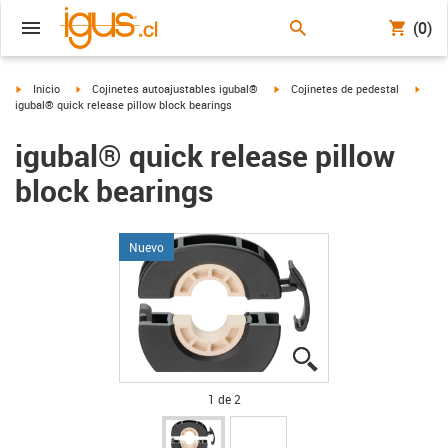
(0)
igus-icon-arrow-right
igus-icon-arrow-right
igus-icon-arrow-right
igus-
Inicio
Cojinetes autoajustables igubal®
Cojinetes de pedestal
igubal® quick release pillow block bearings
igubal® quick release pillow
block bearings
Nuevo
igus-icon-lupe
igus-icon-lupe
1 de 2