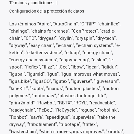
Términos y condiciones
Configuración de la protección de datos
Los términos "Apiro", "AutoChain", "CFRIP", "chainflex",
"chainge", "chains for cranes", "ConProtect", "cradle-
chain", "CTD", "drygear", "drylin", "dryspin", "dry-tech",
"dryway", "easy chain", "e-chain", "e-chain systems", "e-
ketten", "e-kettensysteme", "e-loop", "energy chain",
"energy chain systems", "enjoyneering", "e-skin", "e-
spool", "fixflex", "flizz", "i.Cee", "ibow", "igear", "iglidur",
"igubal", "igumid", "igus", "igus improves what moves",
"igus:bike", "igusGO", "igutex", "iguverse", "iguversum",
"kineKIT", "kopla", "manus", "motion plastics", "motion
polymers", "motionary", "plastics for longer life",
"print2mold", "Rawbot", "RBTX", "RCYL", "readycable",
"readychain", "ReBeL", "ReCyycle", "reguse", "robolink",
"Rohbot", "savfe", "speedigus", "superwise", "take the
dryway", "tribofilament", "tribotape", "triflex",
"twisterchain", "when it moves, igus improves", "xirodur",