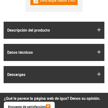
Descargar datos CAD
igus-icon-cad-dateien
igus
Descripción del producto
igus
Datos técnicos
igus
Descargas
¿Qué le parece la página web de igus? Denos su opinión.
Encuesta de satisfacción