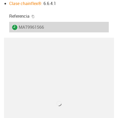
Clase chainflex®:
6.6.4.1
igus-icon-copy-clipboard
Referencia
igus-icon-lieferzeit
MAT9961566