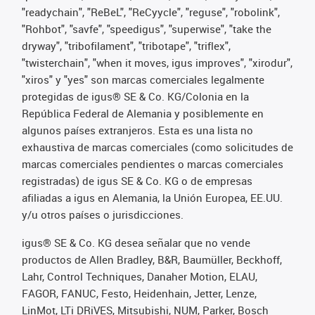
"readychain", "ReBeL", "ReCyycle", "reguse", "robolink",
"Rohbot", "savfe", "speedigus", "superwise", "take the
dryway", "tribofilament", "tribotape", "triflex",
"twisterchain", "when it moves, igus improves", "xirodur",
"xiros" y "yes" son marcas comerciales legalmente
protegidas de igus® SE & Co. KG/Colonia en la
República Federal de Alemania y posiblemente en
algunos países extranjeros. Esta es una lista no
exhaustiva de marcas comerciales (como solicitudes de
marcas comerciales pendientes o marcas comerciales
registradas) de igus SE & Co. KG o de empresas
afiliadas a igus en Alemania, la Unión Europea, EE.UU.
y/u otros países o jurisdicciones.
igus® SE & Co. KG desea señalar que no vende
productos de Allen Bradley, B&R, Baumüller, Beckhoff,
Lahr, Control Techniques, Danaher Motion, ELAU,
FAGOR, FANUC, Festo, Heidenhain, Jetter, Lenze,
LinMot, LTi DRiVES, Mitsubishi, NUM, Parker, Bosch