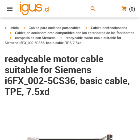
(0)
igus-icon-arrow-right
igus-icon-arrow-right
igus-icon-arrow-right
Inicio
Cables para cadenas portacables
Cables confeccionados
igus-icon-arrow-right
Cables de accionamiento compatibles con los estándares de los fabricantes
igus-icon-arrow-right
igus-icon-arrow-right
compatibles con Siemens
readycable motor cable suitable for
Siemens i6FX_002-5CS36, basic cable, TPE, 7.5xd
readycable motor cable
suitable for Siemens
i6FX_002-5CS36, basic cable,
TPE, 7.5xd