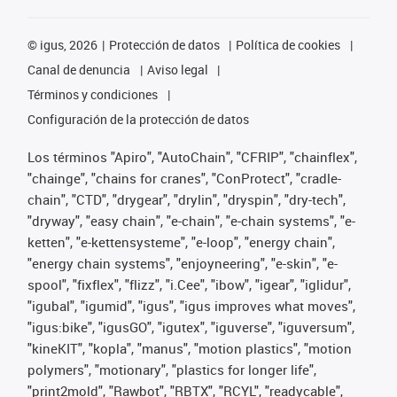
©
igus, 2026
Protección de datos
Política de cookies
Canal de denuncia
Aviso legal
Términos y condiciones
Configuración de la protección de datos
Los términos "Apiro", "AutoChain", "CFRIP", "chainflex",
"chainge", "chains for cranes", "ConProtect", "cradle-
chain", "CTD", "drygear", "drylin", "dryspin", "dry-tech",
"dryway", "easy chain", "e-chain", "e-chain systems", "e-
ketten", "e-kettensysteme", "e-loop", "energy chain",
"energy chain systems", "enjoyneering", "e-skin", "e-
spool", "fixflex", "flizz", "i.Cee", "ibow", "igear", "iglidur",
"igubal", "igumid", "igus", "igus improves what moves",
"igus:bike", "igusGO", "igutex", "iguverse", "iguversum",
"kineKIT", "kopla", "manus", "motion plastics", "motion
polymers", "motionary", "plastics for longer life",
"print2mold", "Rawbot", "RBTX", "RCYL", "readycable",