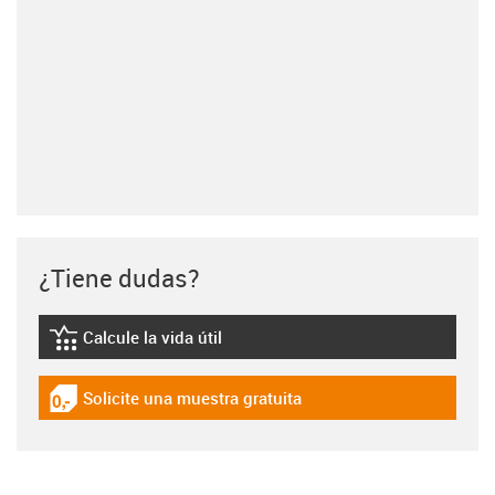
¿Tiene dudas?
Calcule la vida útil
igus-icon-lebensdauerrechner
Solicite una muestra gratuita
igus-icon-gratismuster