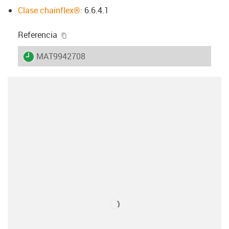
Clase chainflex®:
6.6.4.1
igus-icon-copy-clipboard
Referencia
igus-icon-lieferzeit
MAT9942708