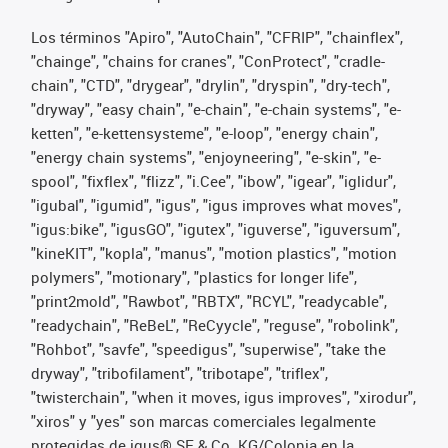
Los términos "Apiro", "AutoChain", "CFRIP", "chainflex",
"chainge", "chains for cranes", "ConProtect", "cradle-
chain", "CTD", "drygear", "drylin", "dryspin", "dry-tech",
"dryway", "easy chain", "e-chain", "e-chain systems", "e-
ketten", "e-kettensysteme", "e-loop", "energy chain",
"energy chain systems", "enjoyneering", "e-skin", "e-
spool", "fixflex", "flizz", "i.Cee", "ibow", "igear", "iglidur",
"igubal", "igumid", "igus", "igus improves what moves",
"igus:bike", "igusGO", "igutex", "iguverse", "iguversum",
"kineKIT", "kopla", "manus", "motion plastics", "motion
polymers", "motionary", "plastics for longer life",
"print2mold", "Rawbot", "RBTX", "RCYL", "readycable",
"readychain", "ReBeL", "ReCyycle", "reguse", "robolink",
"Rohbot", "savfe", "speedigus", "superwise", "take the
dryway", "tribofilament", "tribotape", "triflex",
"twisterchain", "when it moves, igus improves", "xirodur",
"xiros" y "yes" son marcas comerciales legalmente
protegidas de igus® SE & Co. KG/Colonia en la