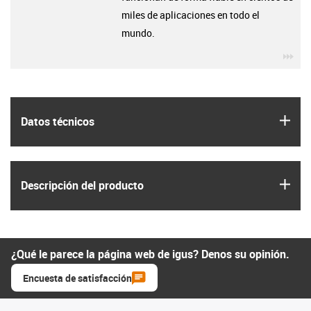
miles de aplicaciones en todo el
mundo.
igu
igus
Datos técnicos
igus
Descripción del producto
¿Qué le parece la página web de igus? Denos su opinión.
Encuesta de satisfacción