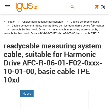
(0)
igus-icon-arrow-right
igus-icon-arrow-right
igus-icon-arrow-right
Inicio
Cables para cadenas portacables
Cables confeccionados
igus-icon-arrow-right
Cables de accionamiento compatibles con los estándares de los fabricantes
igus-icon-arrow-right
igus-icon-arrow-right
suitable for Harmonic Drive
readycable measuring system cable,
suitable for Harmonic Drive AFC-R-06-01-F02-0xxx-10-01-00, basic cable TPE 10xd
readycable measuring system
cable, suitable for Harmonic
Drive AFC-R-06-01-F02-0xxx-
10-01-00, basic cable TPE
10xd
Nuevo