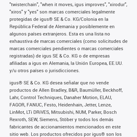
"twisterchain", "when it moves, igus improves", "xirodur",
"xiros" y "yes" son marcas comerciales legalmente
protegidas de igus® SE & Co. KG/Colonia en la
República Federal de Alemania y posiblemente en
algunos países extranjeros. Esta es una lista no
exhaustiva de marcas comerciales (como solicitudes de
marcas comerciales pendientes o marcas comerciales
registradas) de igus SE & Co. KG o de empresas
afiliadas a igus en Alemania, la Unión Europea, EE.UU.
y/u otros países o jurisdicciones.
igus® SE & Co. KG desea señalar que no vende
productos de Allen Bradley, B&R, Baumüller, Beckhoff,
Lahr, Control Techniques, Danaher Motion, ELAU,
FAGOR, FANUC, Festo, Heidenhain, Jetter, Lenze,
LinMot, LTi DRiVES, Mitsubishi, NUM, Parker, Bosch
Rexroth, SEW, Siemens, Stöber y todos los demás
fabricantes de accionamientos mencionados en este
sitio web. Los productos ofrecidos por igus® son los