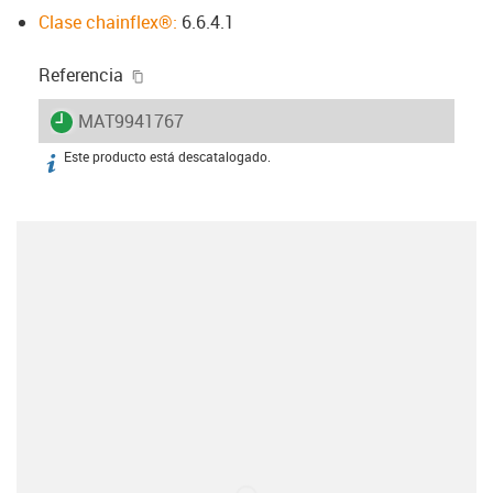
Clase chainflex®:
6.6.4.1
igus-icon-copy-clipboard
Referencia
igus-icon-lieferzeit
MAT9941767
Este producto está descatalogado.
igus-icon-info