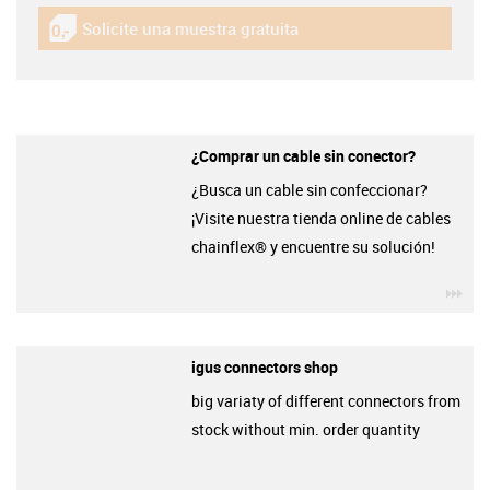
Solicite una muestra gratuita
igus-icon-gratismuster
¿Comprar un cable sin conector?
¿Busca un cable sin confeccionar?
¡Visite nuestra tienda online de cables
chainflex® y encuentre su solución!
igu
igus connectors shop
big variaty of different connectors from
stock without min. order quantity