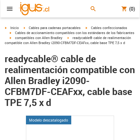
(0)
igus-icon-arrow-right
igus-icon-arrow-right
igus-icon-arrow-right
Inicio
Cables para cadenas portacables
Cables confeccionados
igus-icon-arrow-right
Cables de accionamiento compatibles con los estándares de los fabricantes
igus-icon-arrow-right
igus-icon-arrow-right
compatibles con Allen Bradley
readycable® cable de realimentación
compatible con Allen Bradley i2090-CFBM7DF-CEAFxx, cable base TPE 7,5 x d
readycable® cable de
realimentación compatible con
Allen Bradley i2090-
CFBM7DF-CEAFxx, cable base
TPE 7,5 x d
Modelo descatalogado