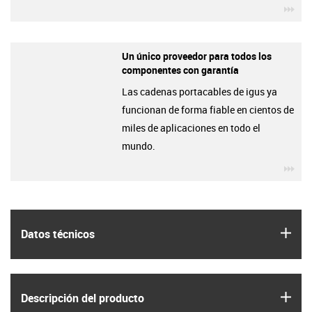
igu
Un único proveedor para todos los
componentes con garantía
Las cadenas portacables de igus ya
funcionan de forma fiable en cientos de
miles de aplicaciones en todo el
mundo.
igu
igus
Datos técnicos
igus
Descripción del producto