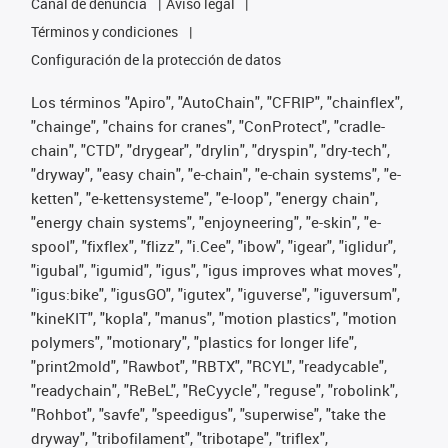
Canal de denuncia
Aviso legal
Términos y condiciones
Configuración de la protección de datos
Los términos "Apiro", "AutoChain", "CFRIP", "chainflex",
"chainge", "chains for cranes", "ConProtect", "cradle-
chain", "CTD", "drygear", "drylin", "dryspin", "dry-tech",
"dryway", "easy chain", "e-chain", "e-chain systems", "e-
ketten", "e-kettensysteme", "e-loop", "energy chain",
"energy chain systems", "enjoyneering", "e-skin", "e-
spool", "fixflex", "flizz", "i.Cee", "ibow", "igear", "iglidur",
"igubal", "igumid", "igus", "igus improves what moves",
"igus:bike", "igusGO", "igutex", "iguverse", "iguversum",
"kineKIT", "kopla", "manus", "motion plastics", "motion
polymers", "motionary", "plastics for longer life",
"print2mold", "Rawbot", "RBTX", "RCYL", "readycable",
"readychain", "ReBeL", "ReCyycle", "reguse", "robolink",
"Rohbot", "savfe", "speedigus", "superwise", "take the
dryway", "tribofilament", "tribotape", "triflex",