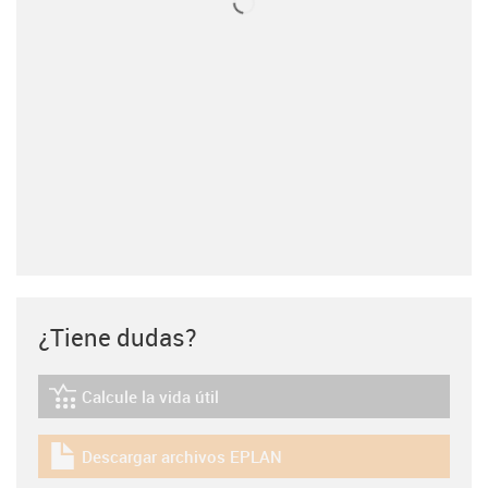
¿Tiene dudas?
Calcule la vida útil
igus-icon-lebensdauerrechner
Descargar archivos EPLAN
igus-icon-download-plan