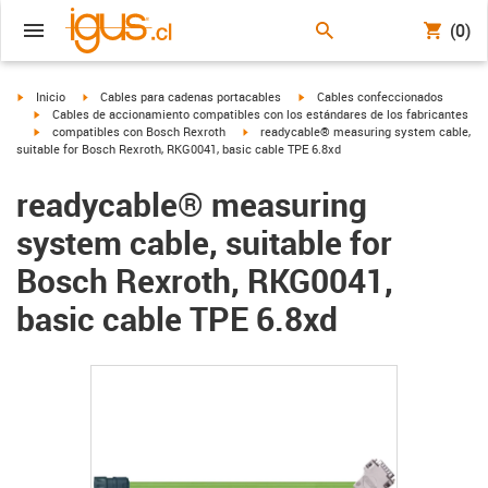
(0)
igus-icon-arrow-right
igus-icon-arrow-right
igus-icon-arrow-right
Inicio
Cables para cadenas portacables
Cables confeccionados
igus-icon-arrow-right
Cables de accionamiento compatibles con los estándares de los fabricantes
igus-icon-arrow-right
igus-icon-arrow-right
compatibles con Bosch Rexroth
readycable® measuring system cable,
suitable for Bosch Rexroth, RKG0041, basic cable TPE 6.8xd
readycable® measuring
system cable, suitable for
Bosch Rexroth, RKG0041,
basic cable TPE 6.8xd