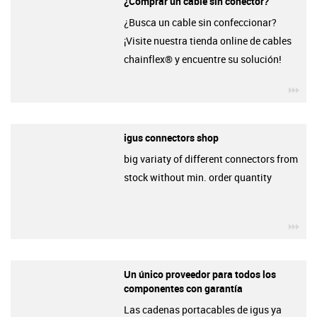
¿Comprar un cable sin conector?
¿Busca un cable sin confeccionar?
¡Visite nuestra tienda online de cables
chainflex® y encuentre su solución!
igu
igus connectors shop
big variaty of different connectors from
stock without min. order quantity
igu
Un único proveedor para todos los
componentes con garantía
Las cadenas portacables de igus ya