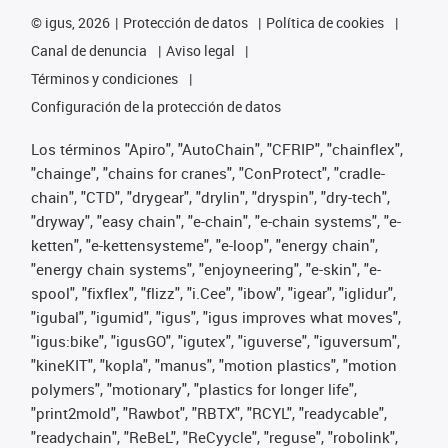
©
igus, 2026
Protección de datos
Política de cookies
Canal de denuncia
Aviso legal
Términos y condiciones
Configuración de la protección de datos
Los términos "Apiro", "AutoChain", "CFRIP", "chainflex",
"chainge", "chains for cranes", "ConProtect", "cradle-
chain", "CTD", "drygear", "drylin", "dryspin", "dry-tech",
"dryway", "easy chain", "e-chain", "e-chain systems", "e-
ketten", "e-kettensysteme", "e-loop", "energy chain",
"energy chain systems", "enjoyneering", "e-skin", "e-
spool", "fixflex", "flizz", "i.Cee", "ibow", "igear", "iglidur",
"igubal", "igumid", "igus", "igus improves what moves",
"igus:bike", "igusGO", "igutex", "iguverse", "iguversum",
"kineKIT", "kopla", "manus", "motion plastics", "motion
polymers", "motionary", "plastics for longer life",
"print2mold", "Rawbot", "RBTX", "RCYL", "readycable",
"readychain", "ReBeL", "ReCyycle", "reguse", "robolink",