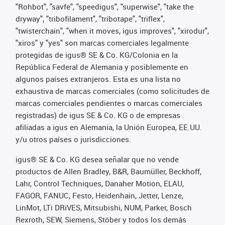
"Rohbot", "savfe", "speedigus", "superwise", "take the
dryway", "tribofilament", "tribotape", "triflex",
"twisterchain", "when it moves, igus improves", "xirodur",
"xiros" y "yes" son marcas comerciales legalmente
protegidas de igus® SE & Co. KG/Colonia en la
República Federal de Alemania y posiblemente en
algunos países extranjeros. Esta es una lista no
exhaustiva de marcas comerciales (como solicitudes de
marcas comerciales pendientes o marcas comerciales
registradas) de igus SE & Co. KG o de empresas
afiliadas a igus en Alemania, la Unión Europea, EE.UU.
y/u otros países o jurisdicciones.
igus® SE & Co. KG desea señalar que no vende
productos de Allen Bradley, B&R, Baumüller, Beckhoff,
Lahr, Control Techniques, Danaher Motion, ELAU,
FAGOR, FANUC, Festo, Heidenhain, Jetter, Lenze,
LinMot, LTi DRiVES, Mitsubishi, NUM, Parker, Bosch
Rexroth, SEW, Siemens, Stöber y todos los demás