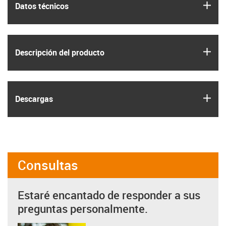
igus
Datos técnicos
igus
Descripción del producto
igus
Descargas
Consultas
Estaré encantado de responder a sus
preguntas personalmente.