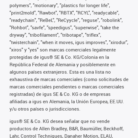
polymers", "motionary", "plastics for longer life",
"print2mold", "Rawbot", "RBTX", "RCYL", "readycable",
"readychain", "ReBeL", "ReCyycle", "reguse", "robolink",
"Rohbot", "savfe", "speedigus", "superwise", "take the
dryway", "tribofilament", "tribotape", "triflex",
"twisterchain", "when it moves, igus improves", "xirodur",
"xiros" y "yes" son marcas comerciales legalmente
protegidas de igus® SE & Co. KG/Colonia en la
República Federal de Alemania y posiblemente en
algunos países extranjeros. Esta es una lista no
exhaustiva de marcas comerciales (como solicitudes de
marcas comerciales pendientes o marcas comerciales
registradas) de igus SE & Co. KG o de empresas
afiliadas a igus en Alemania, la Unión Europea, EE.UU.
y/u otros países o jurisdicciones.
igus® SE & Co. KG desea señalar que no vende
productos de Allen Bradley, B&R, Baumüller, Beckhoff,
Lahr, Control Techniques, Danaher Motion, ELAU,