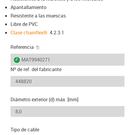
Apantallamiento
Resistente a las muescas
Libre de PVC
Clase chainflex®:
4.2.3.1
igus-icon-copy-clipboard
Referencia
igus-icon-lieferzeit
MAT9940271
Nº de ref. del fabricante
Diámetro exterior (d) máx. [mm]
Tipo de cable