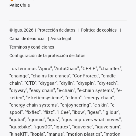
País:
Chile
©
igus, 2026
Protección de datos
Política de cookies
Canal de denuncia
Aviso legal
Términos y condiciones
Configuración de la protección de datos
Los términos "Apiro", "AutoChain", "CFRIP", "chainflex",
"chainge", "chains for cranes", "ConProtect", "cradle-
chain", "CTD", "drygear", "drylin", "dryspin", "dry-tech",
"dryway", "easy chain", "e-chain", "e-chain systems", "e-
ketten", "e-kettensysteme", "e-loop", "energy chain",
"energy chain systems", "enjoyneering", "e-skin", "e-
spool", "fixflex", "flizz", "i.Cee", "ibow", "igear", "iglidur",
"igubal", "igumid", "igus", "igus improves what moves",
"igus:bike", "igusGO", "igutex", "iguverse", "iguversum",
"kineKIT", "kopla", "manus", "motion plastics", "motion