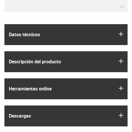
igu
igus
Datos técnicos
igus
Descripción del producto
igus
Herramientas online
igus
Descargas