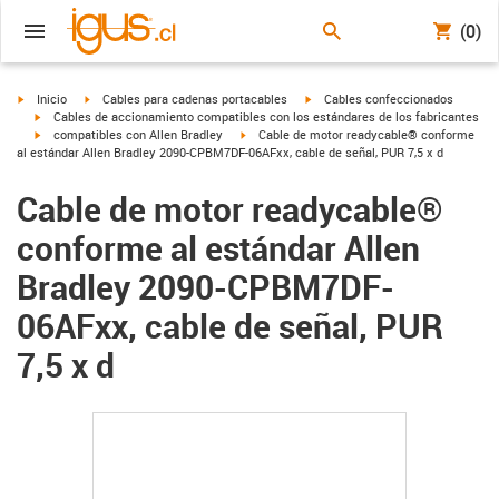
(0)
igus-icon-arrow-right
igus-icon-arrow-right
igus-icon-arrow-right
Inicio
Cables para cadenas portacables
Cables confeccionados
igus-icon-arrow-right
Cables de accionamiento compatibles con los estándares de los fabricantes
igus-icon-arrow-right
igus-icon-arrow-right
compatibles con Allen Bradley
Cable de motor readycable® conforme
al estándar Allen Bradley 2090-CPBM7DF-06AFxx, cable de señal, PUR 7,5 x d
Cable de motor readycable®
conforme al estándar Allen
Bradley 2090-CPBM7DF-
06AFxx, cable de señal, PUR
7,5 x d