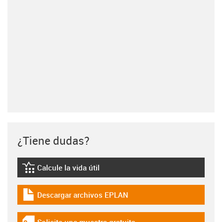
¿Tiene dudas?
Calcule la vida útil
igus-icon-lebensdauerrechner
Descargar archivos EPLAN
igus-icon-download-plan
Solicite una muestra gratuita