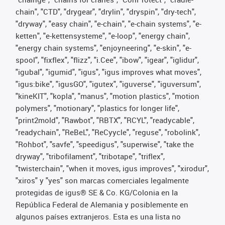
chain", "CTD", "drygear", "drylin", "dryspin", "dry-tech",
"dryway", "easy chain", "e-chain", "e-chain systems", "e-
ketten", "e-kettensysteme", "e-loop", "energy chain",
"energy chain systems", "enjoyneering", "e-skin", "e-
spool", "fixflex", "flizz", "i.Cee", "ibow", "igear", "iglidur",
"igubal", "igumid", "igus", "igus improves what moves",
"igus:bike", "igusGO", "igutex", "iguverse", "iguversum",
"kineKIT", "kopla", "manus", "motion plastics", "motion
polymers", "motionary", "plastics for longer life",
"print2mold", "Rawbot", "RBTX", "RCYL", "readycable",
"readychain", "ReBeL", "ReCyycle", "reguse", "robolink",
"Rohbot", "savfe", "speedigus", "superwise", "take the
dryway", "tribofilament", "tribotape", "triflex",
"twisterchain", "when it moves, igus improves", "xirodur",
"xiros" y "yes" son marcas comerciales legalmente
protegidas de igus® SE & Co. KG/Colonia en la
República Federal de Alemania y posiblemente en
algunos países extranjeros. Esta es una lista no