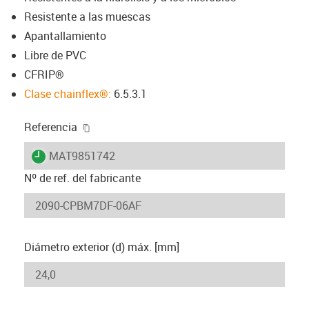
Resistente a las muescas
Apantallamiento
Libre de PVC
CFRIP®
Clase chainflex®:
6.5.3.1
igus-icon-copy-clipboard
Referencia
igus-icon-lieferzeit
MAT9851742
Nº de ref. del fabricante
Diámetro exterior (d) máx. [mm]