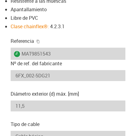
Resistente a las muescas
Apantallamiento
Libre de PVC
Clase chainflex®:
4.2.3.1
igus-icon-copy-clipboard
Referencia
igus-icon-lieferzeit
MAT9851543
Nº de ref. del fabricante
Diámetro exterior (d) máx. [mm]
Tipo de cable