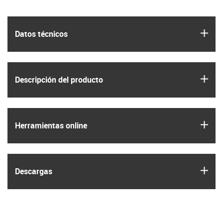
igus
Datos técnicos
igus
Descripción del producto
igus
Herramientas online
igus
Descargas