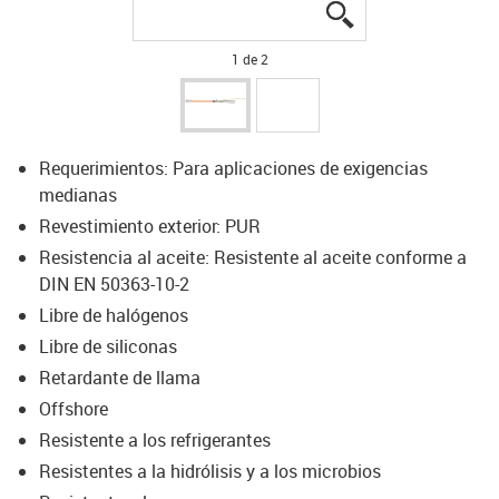
igus-icon-lupe
igus-icon-lupe
1 de 2
Requerimientos: Para aplicaciones de exigencias
medianas
Revestimiento exterior: PUR
Resistencia al aceite: Resistente al aceite conforme a
DIN EN 50363-10-2
Libre de halógenos
Libre de siliconas
Retardante de llama
Offshore
Resistente a los refrigerantes
Resistentes a la hidrólisis y a los microbios