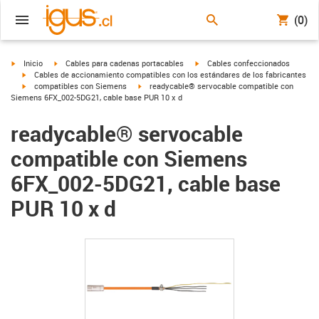
(0)
igus-icon-arrow-right
igus-icon-arrow-right
igus-icon-arrow-right
Inicio
Cables para cadenas portacables
Cables confeccionados
igus-icon-arrow-right
Cables de accionamiento compatibles con los estándares de los fabricantes
igus-icon-arrow-right
igus-icon-arrow-right
compatibles con Siemens
readycable® servocable compatible con
Siemens 6FX_002-5DG21, cable base PUR 10 x d
readycable® servocable
compatible con Siemens
6FX_002-5DG21, cable base
PUR 10 x d