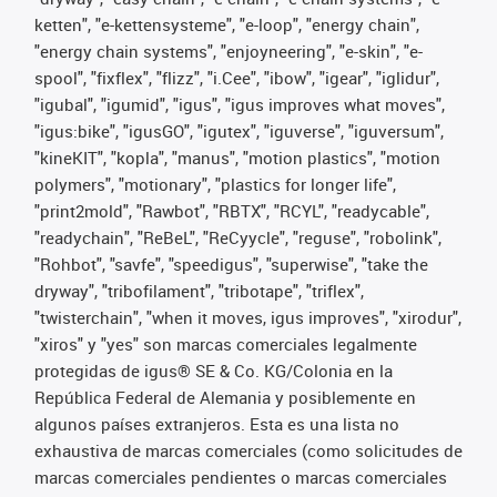
ketten", "e-kettensysteme", "e-loop", "energy chain",
"energy chain systems", "enjoyneering", "e-skin", "e-
spool", "fixflex", "flizz", "i.Cee", "ibow", "igear", "iglidur",
"igubal", "igumid", "igus", "igus improves what moves",
"igus:bike", "igusGO", "igutex", "iguverse", "iguversum",
"kineKIT", "kopla", "manus", "motion plastics", "motion
polymers", "motionary", "plastics for longer life",
"print2mold", "Rawbot", "RBTX", "RCYL", "readycable",
"readychain", "ReBeL", "ReCyycle", "reguse", "robolink",
"Rohbot", "savfe", "speedigus", "superwise", "take the
dryway", "tribofilament", "tribotape", "triflex",
"twisterchain", "when it moves, igus improves", "xirodur",
"xiros" y "yes" son marcas comerciales legalmente
protegidas de igus® SE & Co. KG/Colonia en la
República Federal de Alemania y posiblemente en
algunos países extranjeros. Esta es una lista no
exhaustiva de marcas comerciales (como solicitudes de
marcas comerciales pendientes o marcas comerciales