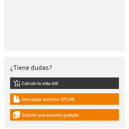
¿Tiene dudas?
Calcule la vida útil
igus-icon-lebensdauerrechner
Descargar archivos EPLAN
igus-icon-download-plan
Solicite una muestra gratuita
igus-icon-gratismuster