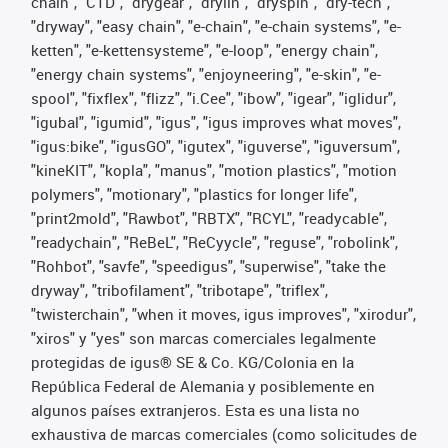
chain", "CTD", "drygear", "drylin", "dryspin", "dry-tech",
"dryway", "easy chain", "e-chain", "e-chain systems", "e-
ketten", "e-kettensysteme", "e-loop", "energy chain",
"energy chain systems", "enjoyneering", "e-skin", "e-
spool", "fixflex", "flizz", "i.Cee", "ibow", "igear", "iglidur",
"igubal", "igumid", "igus", "igus improves what moves",
"igus:bike", "igusGO", "igutex", "iguverse", "iguversum",
"kineKIT", "kopla", "manus", "motion plastics", "motion
polymers", "motionary", "plastics for longer life",
"print2mold", "Rawbot", "RBTX", "RCYL", "readycable",
"readychain", "ReBeL", "ReCyycle", "reguse", "robolink",
"Rohbot", "savfe", "speedigus", "superwise", "take the
dryway", "tribofilament", "tribotape", "triflex",
"twisterchain", "when it moves, igus improves", "xirodur",
"xiros" y "yes" son marcas comerciales legalmente
protegidas de igus® SE & Co. KG/Colonia en la
República Federal de Alemania y posiblemente en
algunos países extranjeros. Esta es una lista no
exhaustiva de marcas comerciales (como solicitudes de