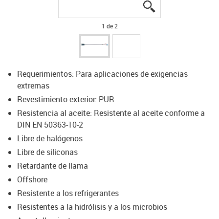
igus-icon-lupe
igus-icon-lupe
1 de 2
Requerimientos: Para aplicaciones de exigencias
extremas
Revestimiento exterior: PUR
Resistencia al aceite: Resistente al aceite conforme a
DIN EN 50363-10-2
Libre de halógenos
Libre de siliconas
Retardante de llama
Offshore
Resistente a los refrigerantes
Resistentes a la hidrólisis y a los microbios