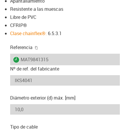
Apantallamiento
Resistente a las muescas
Libre de PVC
CFRIP®
Clase chainflex®:
6.5.3.1
igus-icon-copy-clipboard
Referencia
igus-icon-lieferzeit
MAT9841315
Nº de ref. del fabricante
Diámetro exterior (d) máx. [mm]
Tipo de cable