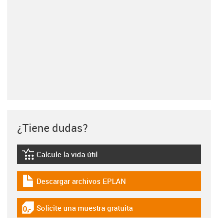
¿Tiene dudas?
Calcule la vida útil
igus-icon-lebensdauerrechner
Descargar archivos EPLAN
igus-icon-download-plan
Solicite una muestra gratuita
igus-icon-gratismuster