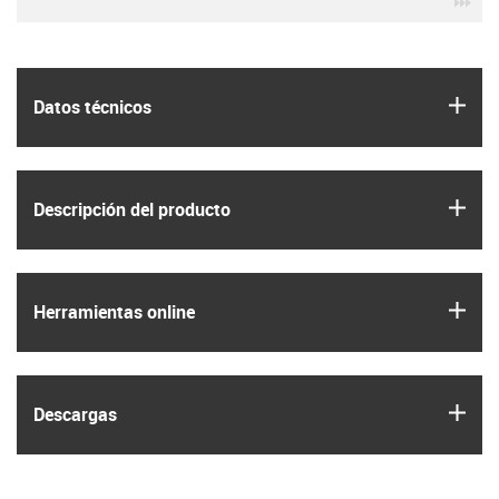
igus
Datos técnicos
igus
Descripción del producto
igus
Herramientas online
igus
Descargas