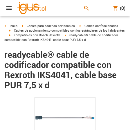
(0)
igus-icon-arrow-right
igus-icon-arrow-right
igus-icon-arrow-right
Inicio
Cables para cadenas portacables
Cables confeccionados
igus-icon-arrow-right
Cables de accionamiento compatibles con los estándares de los fabricantes
igus-icon-arrow-right
igus-icon-arrow-right
compatibles con Bosch Rexroth
readycable® cable de codificador
compatible con Rexroth IKS4041, cable base PUR 7,5 x d
readycable® cable de
codificador compatible con
Rexroth IKS4041, cable base
PUR 7,5 x d