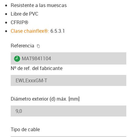
Resistente a las muescas
Libre de PVC
CFRIP®
Clase chainflex®:
6.5.3.1
igus-icon-copy-clipboard
Referencia
igus-icon-lieferzeit
MAT9841104
Nº de ref. del fabricante
Diámetro exterior (d) máx. [mm]
Tipo de cable