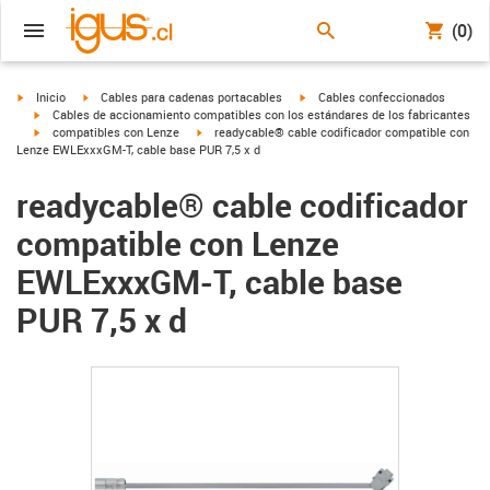
(0)
igus-icon-arrow-right
igus-icon-arrow-right
igus-icon-arrow-right
Inicio
Cables para cadenas portacables
Cables confeccionados
igus-icon-arrow-right
Cables de accionamiento compatibles con los estándares de los fabricantes
igus-icon-arrow-right
igus-icon-arrow-right
compatibles con Lenze
readycable® cable codificador compatible con
Lenze EWLExxxGM-T, cable base PUR 7,5 x d
readycable® cable codificador
compatible con Lenze
EWLExxxGM-T, cable base
PUR 7,5 x d