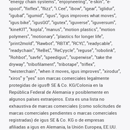
"energy chain systems", "enjoyneering", "e-skin", "e-
spool", "fixflex", "flizz", "i.Cee", "ibow", "igear", "iglidur",
"igubal", "igumid", "igus", "igus improves what moves",
"igus:bike", "igusGO", "igutex", "iguverse", "iguversum",
"kineKIT", "kopla", "manus", "motion plastics", "motion
polymers", "motionary", "plastics for longer life",
"print2mold", "Rawbot", "RBTX", "RCYL", "readycable",
"readychain", "ReBeL", "ReCyycle", "reguse", "robolink",
"Rohbot", "savfe", "speedigus", "superwise", "take the
dryway", "tribofilament", "tribotape", "triflex",
"twisterchain", "when it moves, igus improves", "xirodur",
"xiros" y "yes" son marcas comerciales legalmente
protegidas de igus® SE & Co. KG/Colonia en la
República Federal de Alemania y posiblemente en
algunos países extranjeros. Esta es una lista no
exhaustiva de marcas comerciales (como solicitudes de
marcas comerciales pendientes o marcas comerciales
registradas) de igus SE & Co. KG o de empresas
afiliadas a igus en Alemania, la Unión Europea, EE.UU.