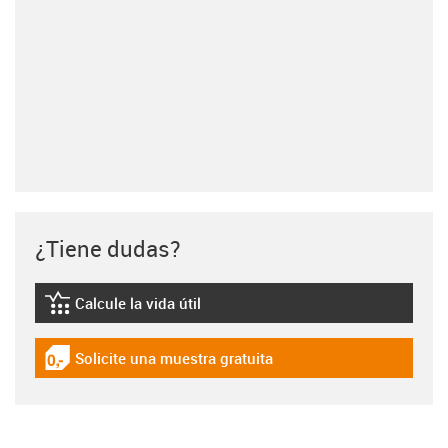
¿Tiene dudas?
Calcule la vida útil
igus-icon-lebensdauerrechner
Solicite una muestra gratuita
igus-icon-gratismuster