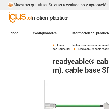
Muestras gratuitas: Sujetas a evaluación y aprobación
Tienda
Configuradores
Información del product
igus-icon-arrow-right
igus-icon-arrow-right
Inicio
Cables para cadenas portacab
igus-icon-arrow-right
con Baumüller
readycable® cable resol
readycable® cabl
m), cable base 