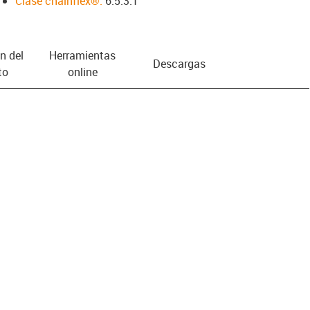
Clase chainflex®:
6.5.3.1
n del
Herramientas
Descargas
to
online