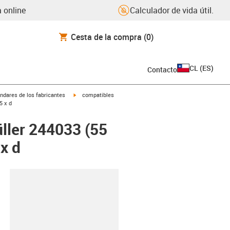
 online
Calculador de vida útil.
Cesta de la compra
(0)
CL
(
ES
)
Contacto
igus-icon-arrow-right
ndares de los fabricantes
compatibles
5 x d
ller 244033 (55
x d
y-clipboard