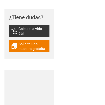
¿Tiene dudas?
Calcule la vida
igus-icon-lebensdauerrechner
útil
Solicite una
igus-icon-gratismuster
muestra gratuita