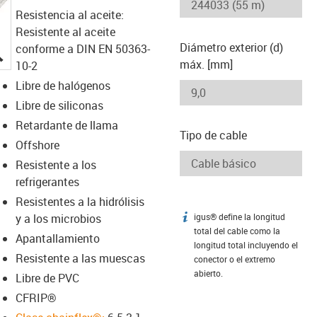
Resistencia al aceite:
Resistente al aceite
Diámetro exterior (d)
conforme a DIN EN 50363-
igus-icon-lupe
máx. [mm]
10-2
Libre de halógenos
Libre de siliconas
Retardante de llama
Tipo de cable
Offshore
Resistente a los
refrigerantes
Resistentes a la hidrólisis
y a los microbios
igus® define la longitud
igus-icon-info
total del cable como la
Apantallamiento
longitud total incluyendo el
Resistente a las muescas
conector o el extremo
abierto.
Libre de PVC
CFRIP®