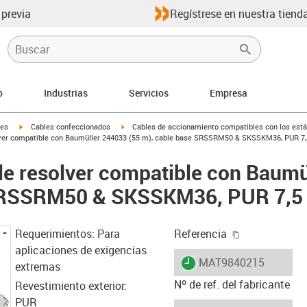
 previa
Regístrese en nuestra tienda
o
Industrias
Servicios
Empresa
igus-icon-arrow-right
igus-icon-arrow-right
les
Cables confeccionados
Cables de accionamiento compatibles con los está
ver compatible con Baumüller 244033 (55 m), cable base SRSSRM50 & SKSSKM36, PUR 7,
e resolver compatible con Baumü
SRSSRM50 & SKSSKM36, PUR 7,5 
igus-icon-cop
Requerimientos: Para
Referencia
aplicaciones de exigencias
igus-icon-lieferzeit
MAT9840215
extremas
Nº de ref. del fabricante
Revestimiento exterior:
PUR