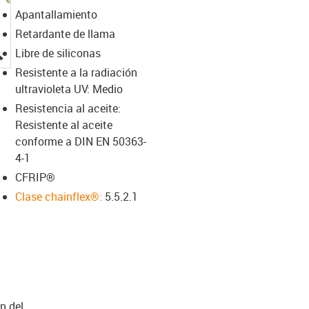
Apantallamiento
Retardante de llama
igus-icon-lupe
Libre de siliconas
Resistente a la radiación
ultravioleta UV: Medio
Resistencia al aceite:
Resistente al aceite
conforme a DIN EN 50363-
4-1
CFRIP®
Clase chainflex®:
5.5.2.1
n del