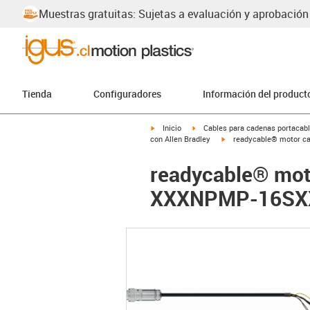
Muestras gratuitas: Sujetas a evaluación y aprobación
Tienda
Configuradores
Información del product
igus-icon-arrow-right
igus-icon-arrow-right
Inicio
Cables para cadenas portacab
igus-icon-arrow-right
con Allen Bradley
readycable® motor ca
readycable® moto
XXXNPMP-16SXX,