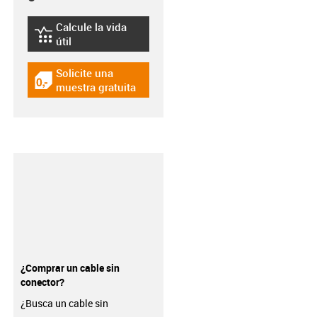
Calcule la vida
igus-icon-lebensdauerrechner
útil
Solicite una
igus-icon-gratismuster
muestra gratuita
¿Comprar un cable sin
conector?
¿Busca un cable sin