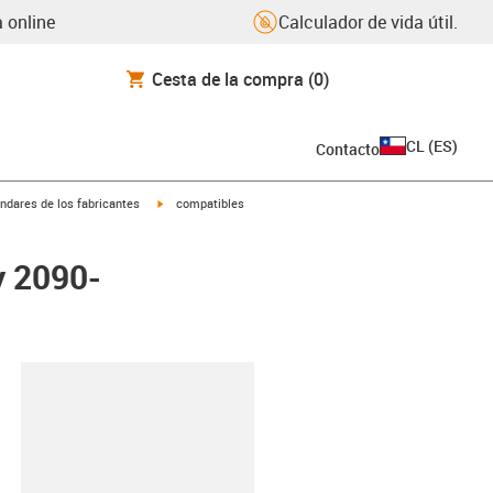
 online
Calculador de vida útil.
Cesta de la compra
(0)
CL
(
ES
)
Contacto
igus-icon-arrow-right
ndares de los fabricantes
compatibles
y 2090-
y-clipboard