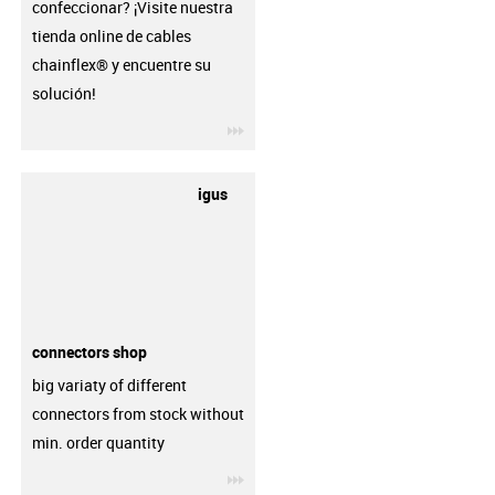
confeccionar? ¡Visite nuestra
tienda online de cables
chainflex® y encuentre su
solución!
igus-icon-3arrow
igus
connectors shop
big variaty of different
connectors from stock without
min. order quantity
igus-icon-3arrow