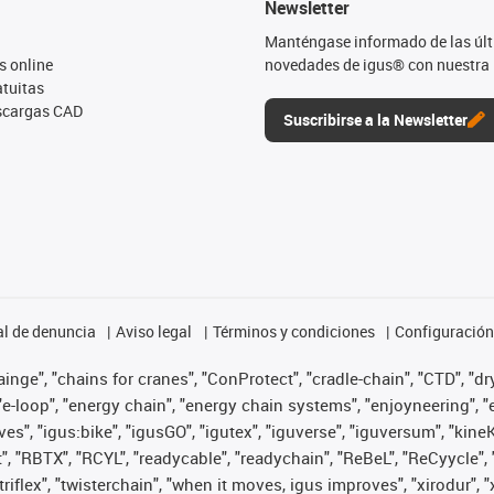
Newsletter
Manténgase informado de las úl
s online
novedades de igus® con nuestra 
tuitas
escargas CAD
Suscribirse a la Newsletter
l de denuncia
Aviso legal
Términos y condiciones
Configuración 
nge", "chains for cranes", "ConProtect", "cradle-chain", "CTD", "dryg
-loop", "energy chain", "energy chain systems", "enjoyneering", "e-skin
ves", "igus:bike", "igusGO", "igutex", "iguverse", "iguversum", "kin
t", "RBTX", "RCYL", "readycable", "readychain", "ReBeL", "ReCyycle", 
 "triflex", "twisterchain", "when it moves, igus improves", "xirodur