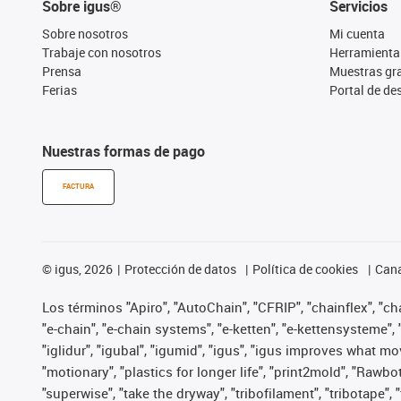
Sobre igus®
Servicios
Sobre nosotros
Mi cuenta
Trabaje con nosotros
Herramienta
Prensa
Muestras gra
Ferias
Portal de d
Nuestras formas de pago
FACTURA
©
igus, 2026
Protección de datos
Política de cookies
Cana
Los términos "Apiro", "AutoChain", "CFRIP", "chainflex", "chai
"e-chain", "e-chain systems", "e-ketten", "e-kettensysteme", "e
"iglidur", "igubal", "igumid", "igus", "igus improves what mo
"motionary", "plastics for longer life", "print2mold", "Rawbo
"superwise", "take the dryway", "tribofilament", "tribotape",