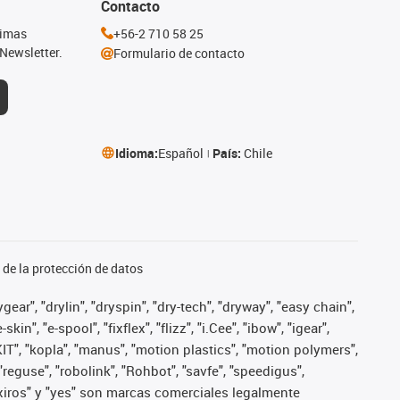
Contacto
timas
+56-2 710 58 25
Newsletter.
Formulario de contacto
Idioma:
Español
País:
Chile
de la protección de datos
ear", "drylin", "dryspin", "dry-tech", "dryway", "easy chain",
", "e-spool", "fixflex", "flizz", "i.Cee", "ibow", "igear",
eKIT", "kopla", "manus", "motion plastics", "motion polymers",
"reguse", "robolink", "Rohbot", "savfe", "speedigus",
", "xiros" y "yes" son marcas comerciales legalmente