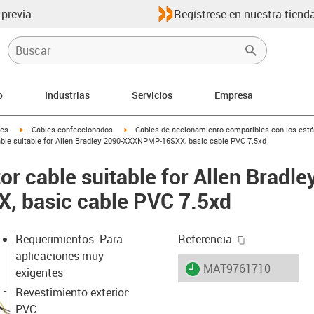
 previa
Regístrese en nuestra tienda
o
Industrias
Servicios
Empresa
igus-icon-arrow-right
igus-icon-arrow-right
les
Cables confeccionados
Cables de accionamiento compatibles con los está
ble suitable for Allen Bradley 2090-XXXNPMP-16SXX, basic cable PVC 7.5xd
r cable suitable for Allen Bradle
 basic cable PVC 7.5xd
igus-icon-cop
Requerimientos: Para
Referencia
aplicaciones muy
igus-icon-lieferzeit
MAT9761710
exigentes
Revestimiento exterior:
PVC