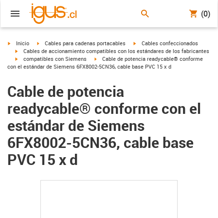
(0)
igus-icon-arrow-right
igus-icon-arrow-right
igus-icon-arrow-right
Inicio
Cables para cadenas portacables
Cables confeccionados
igus-icon-arrow-right
Cables de accionamiento compatibles con los estándares de los fabricantes
igus-icon-arrow-right
igus-icon-arrow-right
compatibles con Siemens
Cable de potencia readycable® conforme
con el estándar de Siemens 6FX8002-5CN36, cable base PVC 15 x d
Cable de potencia
readycable® conforme con el
estándar de Siemens
6FX8002-5CN36, cable base
PVC 15 x d