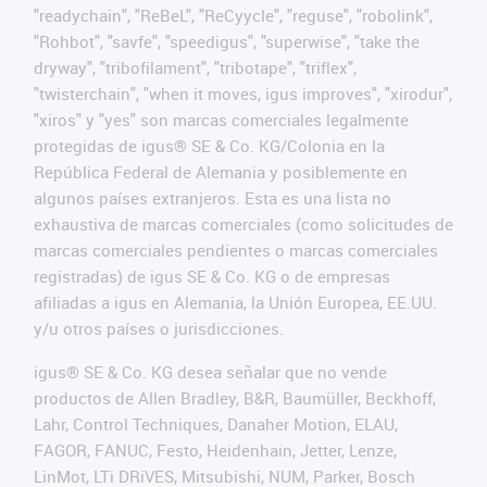
"readychain", "ReBeL", "ReCyycle", "reguse", "robolink",
"Rohbot", "savfe", "speedigus", "superwise", "take the
dryway", "tribofilament", "tribotape", "triflex",
"twisterchain", "when it moves, igus improves", "xirodur",
"xiros" y "yes" son marcas comerciales legalmente
protegidas de igus® SE & Co. KG/Colonia en la
República Federal de Alemania y posiblemente en
algunos países extranjeros. Esta es una lista no
exhaustiva de marcas comerciales (como solicitudes de
marcas comerciales pendientes o marcas comerciales
registradas) de igus SE & Co. KG o de empresas
afiliadas a igus en Alemania, la Unión Europea, EE.UU.
y/u otros países o jurisdicciones.
igus® SE & Co. KG desea señalar que no vende
productos de Allen Bradley, B&R, Baumüller, Beckhoff,
Lahr, Control Techniques, Danaher Motion, ELAU,
FAGOR, FANUC, Festo, Heidenhain, Jetter, Lenze,
LinMot, LTi DRiVES, Mitsubishi, NUM, Parker, Bosch