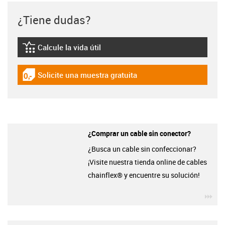
¿Tiene dudas?
Calcule la vida útil
igus-icon-lebensdauerrechner
Solicite una muestra gratuita
igus-icon-gratismuster
¿Comprar un cable sin conector?
¿Busca un cable sin confeccionar?
¡Visite nuestra tienda online de cables
chainflex® y encuentre su solución!
igu