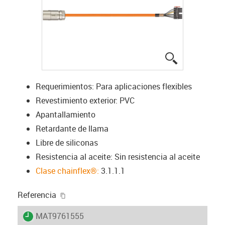
igus-icon-lup
Requerimientos: Para aplicaciones flexibles
Revestimiento exterior: PVC
Apantallamiento
Retardante de llama
Libre de siliconas
Resistencia al aceite: Sin resistencia al aceite
Clase chainflex®:
3.1.1.1
igus-icon-copy-clipboard
Referencia
igus-icon-lieferzeit
MAT9761555