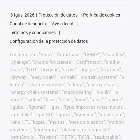
©
igus, 2026
Protección de datos
Política de cookies
Canal de denuncia
Aviso legal
Términos y condiciones
Configuración de la protección de datos
Los términos "Apiro", "AutoChain", "CFRIP", "chainflex",
"chainge", "chains for cranes", "ConProtect", "cradle-
chain", "CTD", "drygear", "drylin", "dryspin", "dry-tech",
"dryway", "easy chain", "e-chain", "e-chain systems", "e-
ketten", "e-kettensysteme", "e-loop", "energy chain",
"energy chain systems", "enjoyneering", "e-skin", "e-
spool", "fixflex", "flizz", "i.Cee", "ibow", "igear", "iglidur",
"igubal", "igumid", "igus", "igus improves what moves",
"igus:bike", "igusGO", "igutex", "iguverse", "iguversum",
"kineKIT", "kopla", "manus", "motion plastics", "motion
polymers", "motionary", "plastics for longer life",
"print2mold", "Rawbot", "RBTX", "RCYL", "readycable",