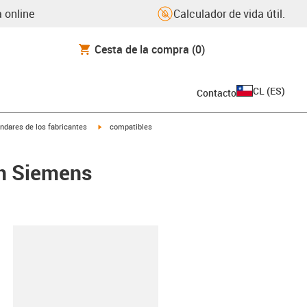
 online
Calculador de vida útil.
Cesta de la compra
(0)
CL
(
ES
)
Contacto
igus-icon-arrow-right
ndares de los fabricantes
compatibles
on Siemens
y-clipboard