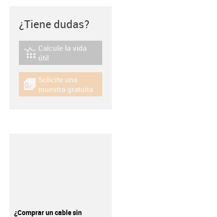
¿Tiene dudas?
Calcule la vida
igus-icon-lebensdauerrechner
útil
Solicite una
igus-icon-gratismuster
muestra gratuita
¿Comprar un cable sin