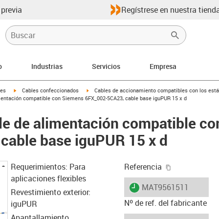
 previa
Regístrese en nuestra tienda
o
Industrias
Servicios
Empresa
igus-icon-arrow-right
igus-icon-arrow-right
les
Cables confeccionados
Cables de accionamiento compatibles con los está
mentación compatible con Siemens 6FX_002-5CA23, cable base iguPUR 15 x d
le de alimentación compatible c
cable base iguPUR 15 x d
igus-icon-cop
Requerimientos: Para
Referencia
aplicaciones flexibles
igus-icon-lieferzeit
MAT9561511
Revestimiento exterior:
Nº de ref. del fabricante
iguPUR
Apantallamiento