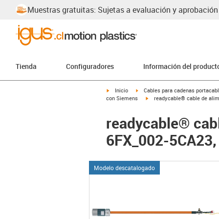
Muestras gratuitas: Sujetas a evaluación y aprobación
Tienda
Configuradores
Información del product
igus-icon-arrow-right
igus-icon-arrow-right
Inicio
Cables para cadenas portacab
igus-icon-arrow-right
con Siemens
readycable® cable de ali
readycable® cab
6FX_002-5CA23, 
Modelo descatalogado