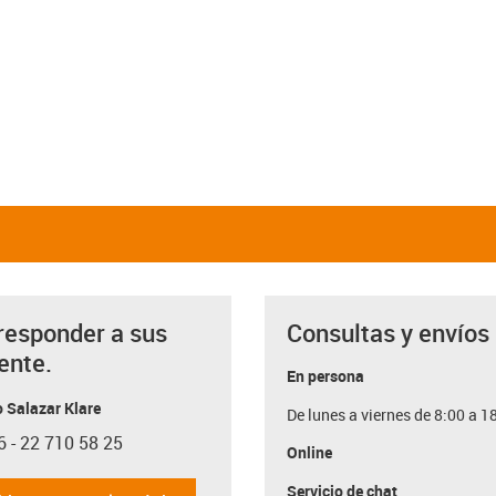
responder a sus
Consultas y envíos
ente.
En persona
 Salazar Klare
De lunes a viernes de 8:00 a 1
6 - 22 710 58 25
con-phone
Online
Servicio de chat