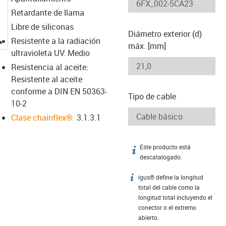
Retardante de llama
Libre de siliconas
Diámetro exterior (d)
igus-icon-lupe
Resistente a la radiación
máx. [mm]
ultravioleta UV: Medio
Resistencia al aceite:
Resistente al aceite
conforme a DIN EN 50363-
Tipo de cable
10-2
Clase chainflex®:
3.1.3.1
Este producto está
igus-icon-info
descatalogado.
igus® define la longitud
igus-icon-info
total del cable como la
longitud total incluyendo el
conector o el extremo
abierto.