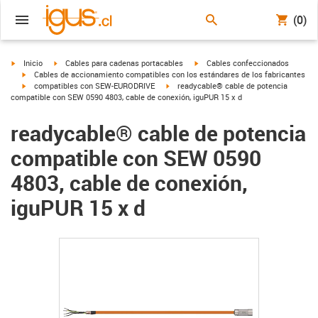
(0)
igus-icon-arrow-right
igus-icon-arrow-right
igus-icon-arrow-right
Inicio
Cables para cadenas portacables
Cables confeccionados
igus-icon-arrow-right
Cables de accionamiento compatibles con los estándares de los fabricantes
igus-icon-arrow-right
igus-icon-arrow-right
compatibles con SEW-EURODRIVE
readycable® cable de potencia
compatible con SEW 0590 4803, cable de conexión, iguPUR 15 x d
readycable® cable de potencia
compatible con SEW 0590
4803, cable de conexión,
iguPUR 15 x d