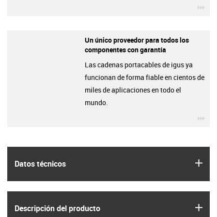
igu
Un único proveedor para todos los
componentes con garantía
Las cadenas portacables de igus ya
funcionan de forma fiable en cientos de
miles de aplicaciones en todo el
mundo.
igu
igus
Datos técnicos
igus
Descripción del producto