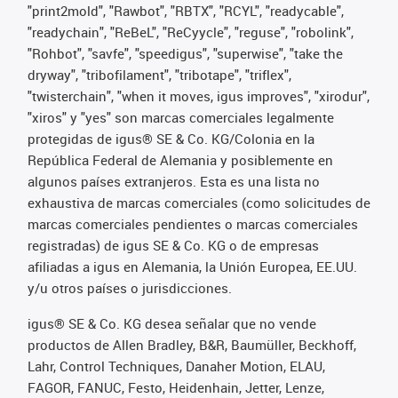
"print2mold", "Rawbot", "RBTX", "RCYL", "readycable",
"readychain", "ReBeL", "ReCyycle", "reguse", "robolink",
"Rohbot", "savfe", "speedigus", "superwise", "take the
dryway", "tribofilament", "tribotape", "triflex",
"twisterchain", "when it moves, igus improves", "xirodur",
"xiros" y "yes" son marcas comerciales legalmente
protegidas de igus® SE & Co. KG/Colonia en la
República Federal de Alemania y posiblemente en
algunos países extranjeros. Esta es una lista no
exhaustiva de marcas comerciales (como solicitudes de
marcas comerciales pendientes o marcas comerciales
registradas) de igus SE & Co. KG o de empresas
afiliadas a igus en Alemania, la Unión Europea, EE.UU.
y/u otros países o jurisdicciones.
igus® SE & Co. KG desea señalar que no vende
productos de Allen Bradley, B&R, Baumüller, Beckhoff,
Lahr, Control Techniques, Danaher Motion, ELAU,
FAGOR, FANUC, Festo, Heidenhain, Jetter, Lenze,