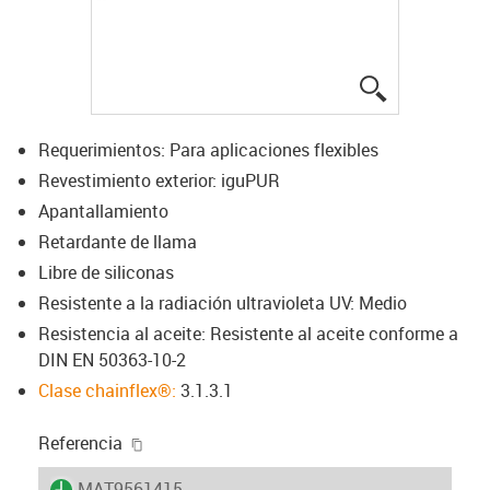
igus-icon-lup
Requerimientos: Para aplicaciones flexibles
Revestimiento exterior: iguPUR
Apantallamiento
Retardante de llama
Libre de siliconas
Resistente a la radiación ultravioleta UV: Medio
Resistencia al aceite: Resistente al aceite conforme a
DIN EN 50363-10-2
Clase chainflex®:
3.1.3.1
igus-icon-copy-clipboard
Referencia
igus-icon-lieferzeit
MAT9561415