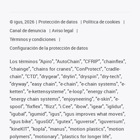
©
igus, 2026
Protección de datos
Política de cookies
Canal de denuncia
Aviso legal
Términos y condiciones
Configuración de la protección de datos
Los términos "Apiro", "AutoChain", "CFRIP", "chainflex",
"chainge", "chains for cranes", "ConProtect", "cradle-
chain", "CTD", "drygear", "drylin", "dryspin", "dry-tech",
"dryway", "easy chain", "e-chain", "e-chain systems", "e-
ketten", "e-kettensysteme", "e-loop", "energy chain",
"energy chain systems", "enjoyneering", "e-skin", "e-
spool", "fixflex", "flizz", "i.Cee", "ibow", "igear", "iglidur",
"igubal", "igumid", "igus", "igus improves what moves",
"igus:bike", "igusGO", "igutex", "iguverse", "iguversum",
"kineKIT", "kopla", "manus", "motion plastics", "motion
polymers", "motionary", "plastics for longer life",