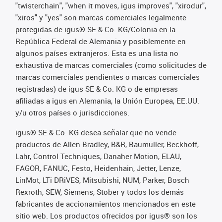
"twisterchain", "when it moves, igus improves", "xirodur",
"xiros" y "yes" son marcas comerciales legalmente
protegidas de igus® SE & Co. KG/Colonia en la
República Federal de Alemania y posiblemente en
algunos países extranjeros. Esta es una lista no
exhaustiva de marcas comerciales (como solicitudes de
marcas comerciales pendientes o marcas comerciales
registradas) de igus SE & Co. KG o de empresas
afiliadas a igus en Alemania, la Unión Europea, EE.UU.
y/u otros países o jurisdicciones.
igus® SE & Co. KG desea señalar que no vende
productos de Allen Bradley, B&R, Baumüller, Beckhoff,
Lahr, Control Techniques, Danaher Motion, ELAU,
FAGOR, FANUC, Festo, Heidenhain, Jetter, Lenze,
LinMot, LTi DRiVES, Mitsubishi, NUM, Parker, Bosch
Rexroth, SEW, Siemens, Stöber y todos los demás
fabricantes de accionamientos mencionados en este
sitio web. Los productos ofrecidos por igus® son los