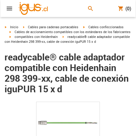
(0)
igus-icon-arrow-right
igus-icon-arrow-right
igus-icon-arrow-right
Inicio
Cables para cadenas portacables
Cables confeccionados
igus-icon-arrow-right
Cables de accionamiento compatibles con los estándares de los fabricantes
igus-icon-arrow-right
igus-icon-arrow-right
compatibles con Heidenhain
readycable® cable adaptador compatible
con Heidenhain 298 399-xx, cable de conexión iguPUR 15 x d
readycable® cable adaptador
compatible con Heidenhain
298 399-xx, cable de conexión
iguPUR 15 x d