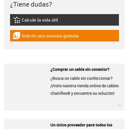
¿Tiene dudas?
Calcule la vida útil
igus-icon-lebensdauerrechner
Solicite una muestra gratuita
igus-icon-gratismuster
¿Comprar un cable sin conector?
¿Busca un cable sin confeccionar?
¡Visite nuestra tienda online de cables
chainflex® y encuentre su solución!
igu
Un único proveedor para todos los