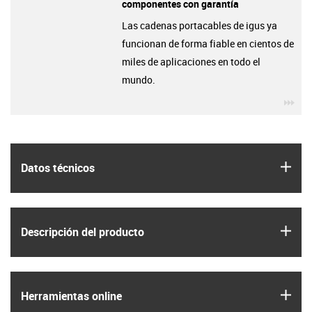
componentes con garantía
Las cadenas portacables de igus ya
funcionan de forma fiable en cientos de
miles de aplicaciones en todo el
mundo.
igu
igus
Datos técnicos
igus
Descripción del producto
igus
Herramientas online