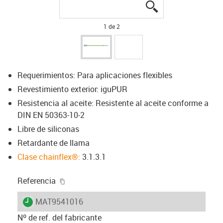
igus-icon-lupe
igus-icon-lupe
1 de 2
Requerimientos: Para aplicaciones flexibles
Revestimiento exterior: iguPUR
Resistencia al aceite: Resistente al aceite conforme a
DIN EN 50363-10-2
Libre de siliconas
Retardante de llama
Clase chainflex®:
3.1.3.1
igus-icon-copy-clipboard
Referencia
igus-icon-lieferzeit
MAT9541016
Nº de ref. del fabricante