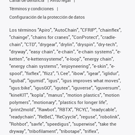
Canal de denuncia
Aviso legal
Términos y condiciones
Configuración de la protección de datos
Los términos "Apiro", "AutoChain", "CFRIP", "chainflex",
"chainge", "chains for cranes", "ConProtect", "cradle-
chain", "CTD", "drygear", "drylin", "dryspin", "dry-tech",
"dryway", "easy chain", "e-chain", "e-chain systems", "e-
ketten", "e-kettensysteme", "e-loop", "energy chain",
"energy chain systems", "enjoyneering", "e-skin", "e-
spool", "fixflex", "flizz", "i.Cee", "ibow", "igear", "iglidur",
"igubal", "igumid", "igus", "igus improves what moves",
"igus:bike", "igusGO", "igutex", "iguverse", "iguversum",
"kineKIT", "kopla", "manus", "motion plastics", "motion
polymers", "motionary", "plastics for longer life",
"print2mold", "Rawbot", "RBTX", "RCYL", "readycable",
"readychain", "ReBeL", "ReCyycle", "reguse", "robolink",
"Rohbot", "savfe", "speedigus", "superwise", "take the
dryway", "tribofilament", "tribotape", "triflex",