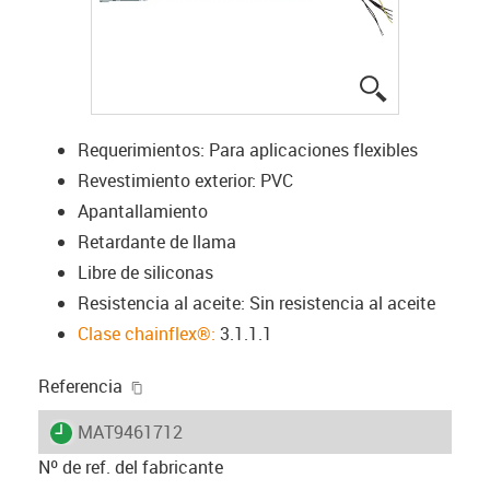
igus-icon-lup
Requerimientos: Para aplicaciones flexibles
Revestimiento exterior: PVC
Apantallamiento
Retardante de llama
Libre de siliconas
Resistencia al aceite: Sin resistencia al aceite
Clase chainflex®:
3.1.1.1
igus-icon-copy-clipboard
Referencia
igus-icon-lieferzeit
MAT9461712
Nº de ref. del fabricante