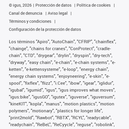
©
igus, 2026
Protección de datos
Política de cookies
Canal de denuncia
Aviso legal
Términos y condiciones
Configuración de la protección de datos
Los términos "Apiro", "AutoChain", "CFRIP", "chainflex",
"chainge", "chains for cranes", "ConProtect", "cradle-
chain", "CTD", "drygear", "drylin", "dryspin", "dry-tech",
"dryway", "easy chain", "e-chain", "e-chain systems", "e-
ketten", "e-kettensysteme", "e-loop", "energy chain",
"energy chain systems", "enjoyneering", "e-skin", "e-
spool", "fixflex", "flizz", "i.Cee", "ibow", "igear", "iglidur",
"igubal", "igumid", "igus", "igus improves what moves",
"igus:bike", "igusGO", "igutex", "iguverse", "iguversum",
"kineKIT", "kopla", "manus", "motion plastics", "motion
polymers", "motionary", "plastics for longer life",
"print2mold", "Rawbot", "RBTX", "RCYL", "readycable",
"readychain", "ReBeL", "ReCyycle", "reguse", "robolink",