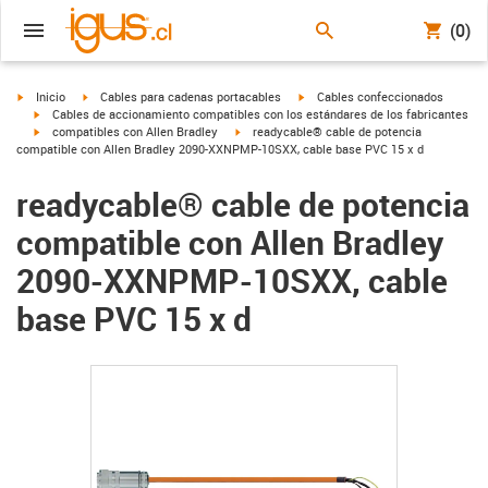
(0)
igus-icon-arrow-right
igus-icon-arrow-right
igus-icon-arrow-right
Inicio
Cables para cadenas portacables
Cables confeccionados
igus-icon-arrow-right
Cables de accionamiento compatibles con los estándares de los fabricantes
igus-icon-arrow-right
igus-icon-arrow-right
compatibles con Allen Bradley
readycable® cable de potencia
compatible con Allen Bradley 2090-XXNPMP-10SXX, cable base PVC 15 x d
readycable® cable de potencia
compatible con Allen Bradley
2090-XXNPMP-10SXX, cable
base PVC 15 x d