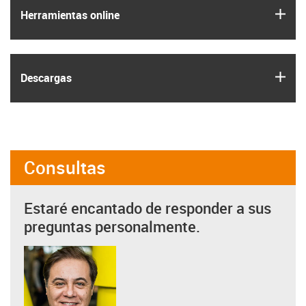
igus
Herramientas online
igus
Descargas
Consultas
Estaré encantado de responder a sus
preguntas personalmente.