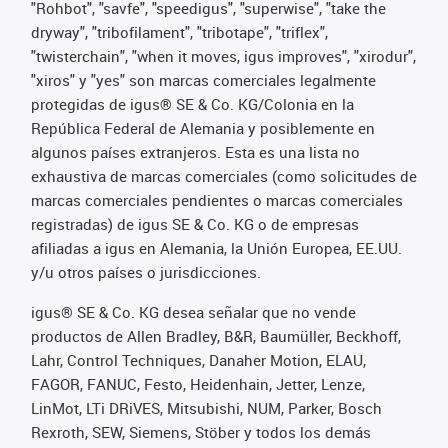
"Rohbot", "savfe", "speedigus", "superwise", "take the
dryway", "tribofilament", "tribotape", "triflex",
"twisterchain", "when it moves, igus improves", "xirodur",
"xiros" y "yes" son marcas comerciales legalmente
protegidas de igus® SE & Co. KG/Colonia en la
República Federal de Alemania y posiblemente en
algunos países extranjeros. Esta es una lista no
exhaustiva de marcas comerciales (como solicitudes de
marcas comerciales pendientes o marcas comerciales
registradas) de igus SE & Co. KG o de empresas
afiliadas a igus en Alemania, la Unión Europea, EE.UU.
y/u otros países o jurisdicciones.
igus® SE & Co. KG desea señalar que no vende
productos de Allen Bradley, B&R, Baumüller, Beckhoff,
Lahr, Control Techniques, Danaher Motion, ELAU,
FAGOR, FANUC, Festo, Heidenhain, Jetter, Lenze,
LinMot, LTi DRiVES, Mitsubishi, NUM, Parker, Bosch
Rexroth, SEW, Siemens, Stöber y todos los demás