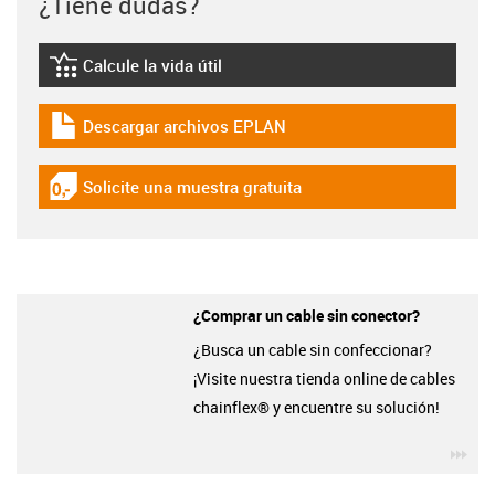
¿Tiene dudas?
Calcule la vida útil
igus-icon-lebensdauerrechner
Descargar archivos EPLAN
igus-icon-download-plan
Solicite una muestra gratuita
igus-icon-gratismuster
¿Comprar un cable sin conector?
¿Busca un cable sin confeccionar?
¡Visite nuestra tienda online de cables
chainflex® y encuentre su solución!
igu