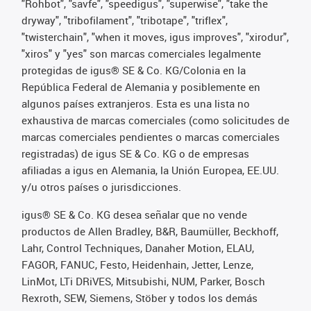
"Rohbot", "savfe", "speedigus", "superwise", "take the
dryway", "tribofilament", "tribotape", "triflex",
"twisterchain", "when it moves, igus improves", "xirodur",
"xiros" y "yes" son marcas comerciales legalmente
protegidas de igus® SE & Co. KG/Colonia en la
República Federal de Alemania y posiblemente en
algunos países extranjeros. Esta es una lista no
exhaustiva de marcas comerciales (como solicitudes de
marcas comerciales pendientes o marcas comerciales
registradas) de igus SE & Co. KG o de empresas
afiliadas a igus en Alemania, la Unión Europea, EE.UU.
y/u otros países o jurisdicciones.
igus® SE & Co. KG desea señalar que no vende
productos de Allen Bradley, B&R, Baumüller, Beckhoff,
Lahr, Control Techniques, Danaher Motion, ELAU,
FAGOR, FANUC, Festo, Heidenhain, Jetter, Lenze,
LinMot, LTi DRiVES, Mitsubishi, NUM, Parker, Bosch
Rexroth, SEW, Siemens, Stöber y todos los demás