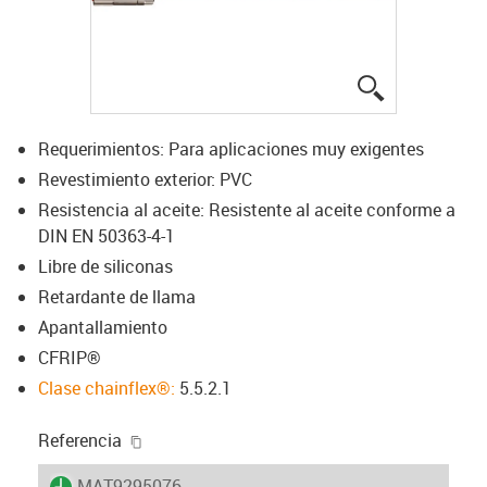
igus-icon-lup
Requerimientos: Para aplicaciones muy exigentes
Revestimiento exterior: PVC
Resistencia al aceite: Resistente al aceite conforme a
DIN EN 50363-4-1
Libre de siliconas
Retardante de llama
Apantallamiento
CFRIP®
Clase chainflex®:
5.5.2.1
igus-icon-copy-clipboard
Referencia
igus-icon-lieferzeit
MAT9295076