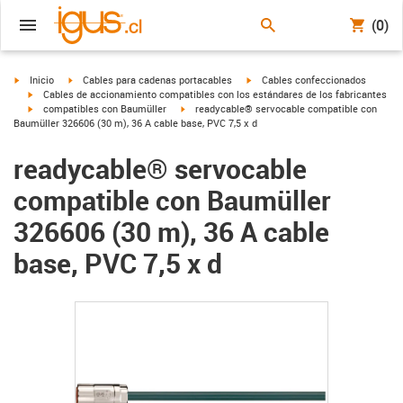
(0)
igus-icon-arrow-right
igus-icon-arrow-right
igus-icon-arrow-right
Inicio
Cables para cadenas portacables
Cables confeccionados
igus-icon-arrow-right
Cables de accionamiento compatibles con los estándares de los fabricantes
igus-icon-arrow-right
igus-icon-arrow-right
compatibles con Baumüller
readycable® servocable compatible con
Baumüller 326606 (30 m), 36 A cable base, PVC 7,5 x d
readycable® servocable
compatible con Baumüller
326606 (30 m), 36 A cable
base, PVC 7,5 x d