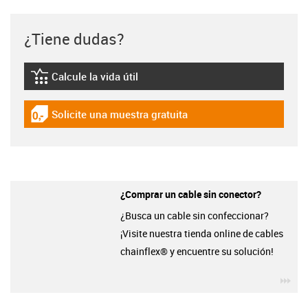
¿Tiene dudas?
Calcule la vida útil
igus-icon-lebensdauerrechner
Solicite una muestra gratuita
igus-icon-gratismuster
¿Comprar un cable sin conector?
¿Busca un cable sin confeccionar?
¡Visite nuestra tienda online de cables
chainflex® y encuentre su solución!
igu