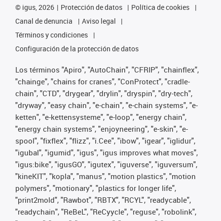
©
igus, 2026
Protección de datos
Política de cookies
Canal de denuncia
Aviso legal
Términos y condiciones
Configuración de la protección de datos
Los términos "Apiro", "AutoChain", "CFRIP", "chainflex",
"chainge", "chains for cranes", "ConProtect", "cradle-
chain", "CTD", "drygear", "drylin", "dryspin", "dry-tech",
"dryway", "easy chain", "e-chain", "e-chain systems", "e-
ketten", "e-kettensysteme", "e-loop", "energy chain",
"energy chain systems", "enjoyneering", "e-skin", "e-
spool", "fixflex", "flizz", "i.Cee", "ibow", "igear", "iglidur",
"igubal", "igumid", "igus", "igus improves what moves",
"igus:bike", "igusGO", "igutex", "iguverse", "iguversum",
"kineKIT", "kopla", "manus", "motion plastics", "motion
polymers", "motionary", "plastics for longer life",
"print2mold", "Rawbot", "RBTX", "RCYL", "readycable",
"readychain", "ReBeL", "ReCyycle", "reguse", "robolink",