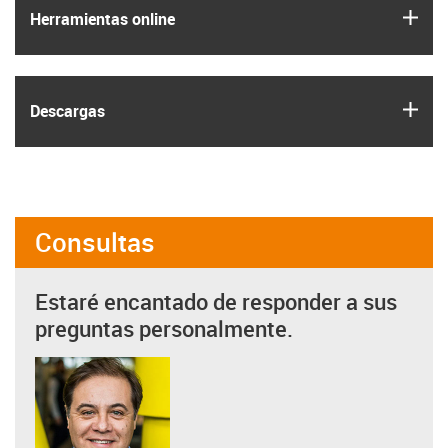
igus
Herramientas online
igus
Descargas
Consultas
Estaré encantado de responder a sus
preguntas personalmente.