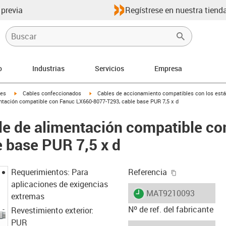
 previa
Regístrese en nuestra tienda
o
Industrias
Servicios
Empresa
igus-icon-arrow-right
igus-icon-arrow-right
les
Cables confeccionados
Cables de accionamiento compatibles con los está
tación compatible con Fanuc LX660-8077-T293, cable base PUR 7,5 x d
le de alimentación compatible c
 base PUR 7,5 x d
igus-icon-cop
Requerimientos: Para
Referencia
aplicaciones de exigencias
igus-icon-lieferzeit
MAT9210093
extremas
Nº de ref. del fabricante
Revestimiento exterior:
PUR