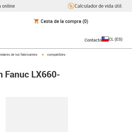
 online
Calculador de vida útil.
Cesta de la compra
(0)
CL
(
ES
)
Contacto
igus-icon-arrow-right
ndares de los fabricantes
compatibles
on Fanuc LX660-
y-clipboard