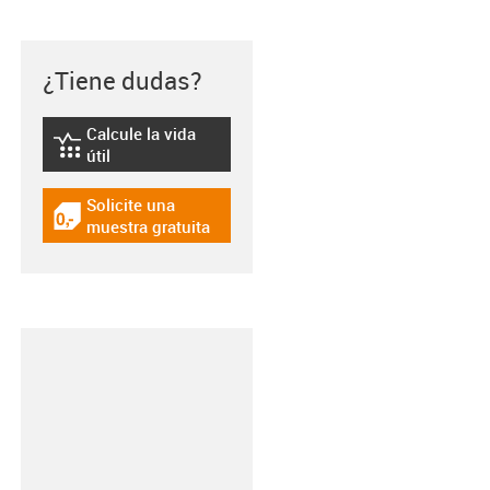
¿Tiene dudas?
Calcule la vida
igus-icon-lebensdauerrechner
útil
Solicite una
igus-icon-gratismuster
muestra gratuita