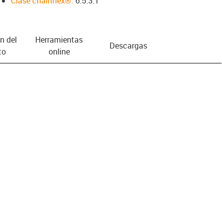
Clase chainflex®:
6.5.3.1
n del
Herramientas
Descargas
to
online