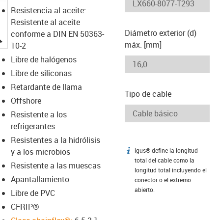
Resistencia al aceite:
Resistente al aceite
Diámetro exterior (d)
conforme a DIN EN 50363-
igus-icon-lupe
máx. [mm]
10-2
Libre de halógenos
Libre de siliconas
Retardante de llama
Tipo de cable
Offshore
Resistente a los
refrigerantes
Resistentes a la hidrólisis
y a los microbios
igus® define la longitud
igus-icon-info
total del cable como la
Resistente a las muescas
longitud total incluyendo el
Apantallamiento
conector o el extremo
abierto.
Libre de PVC
CFRIP®