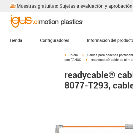
Muestras gratuitas: Sujetas a evaluación y aprobación
Tienda
Configuradores
Información del product
igus-icon-arrow-right
igus-icon-arrow-right
Inicio
Cables para cadenas portacab
igus-icon-arrow-right
con FANUC
readycable® cable de alimen
readycable® cab
8077-T293, cable