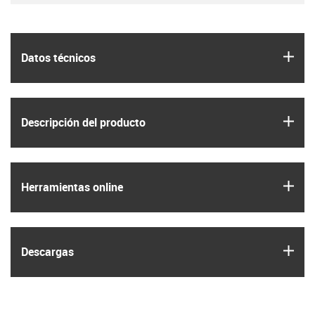
igus
Datos técnicos
igus
Descripción del producto
igus
Herramientas online
igus
Descargas