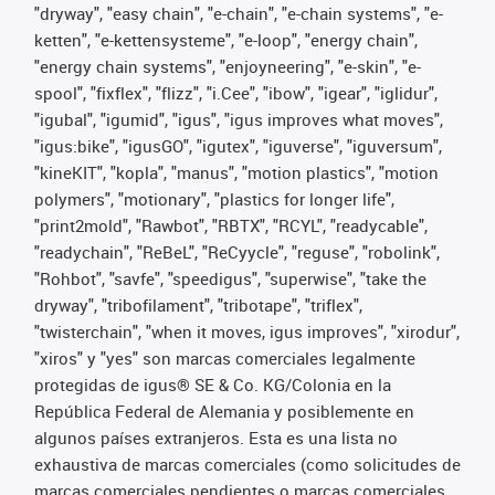
"dryway", "easy chain", "e-chain", "e-chain systems", "e-
ketten", "e-kettensysteme", "e-loop", "energy chain",
"energy chain systems", "enjoyneering", "e-skin", "e-
spool", "fixflex", "flizz", "i.Cee", "ibow", "igear", "iglidur",
"igubal", "igumid", "igus", "igus improves what moves",
"igus:bike", "igusGO", "igutex", "iguverse", "iguversum",
"kineKIT", "kopla", "manus", "motion plastics", "motion
polymers", "motionary", "plastics for longer life",
"print2mold", "Rawbot", "RBTX", "RCYL", "readycable",
"readychain", "ReBeL", "ReCyycle", "reguse", "robolink",
"Rohbot", "savfe", "speedigus", "superwise", "take the
dryway", "tribofilament", "tribotape", "triflex",
"twisterchain", "when it moves, igus improves", "xirodur",
"xiros" y "yes" son marcas comerciales legalmente
protegidas de igus® SE & Co. KG/Colonia en la
República Federal de Alemania y posiblemente en
algunos países extranjeros. Esta es una lista no
exhaustiva de marcas comerciales (como solicitudes de
marcas comerciales pendientes o marcas comerciales