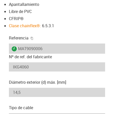
Apantallamiento
Libre de PVC
CFRIP®
Clase chainflex®:
6.5.3.1
igus-icon-copy-clipboard
Referencia
igus-icon-lieferzeit
MAT9090006
Nº de ref. del fabricante
Diámetro exterior (d) máx. [mm]
Tipo de cable