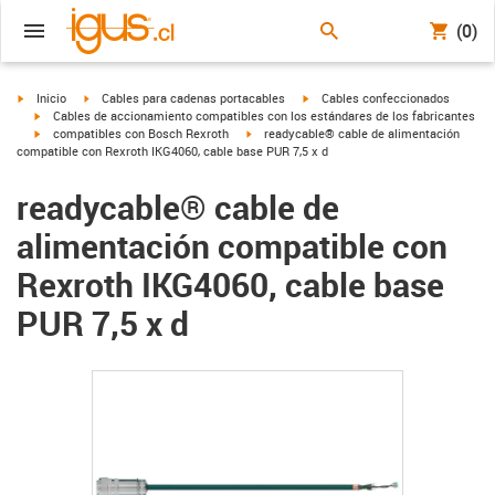
(0)
igus-icon-arrow-right
igus-icon-arrow-right
igus-icon-arrow-right
Inicio
Cables para cadenas portacables
Cables confeccionados
igus-icon-arrow-right
Cables de accionamiento compatibles con los estándares de los fabricantes
igus-icon-arrow-right
igus-icon-arrow-right
compatibles con Bosch Rexroth
readycable® cable de alimentación
compatible con Rexroth IKG4060, cable base PUR 7,5 x d
readycable® cable de
alimentación compatible con
Rexroth IKG4060, cable base
PUR 7,5 x d