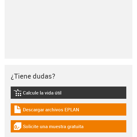
¿Tiene dudas?
Calcule la vida útil
igus-icon-lebensdauerrechner
Descargar archivos EPLAN
igus-icon-download-plan
Solicite una muestra gratuita
igus-icon-gratismuster