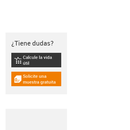
¿Tiene dudas?
Calcule la vida
igus-icon-lebensdauerrechner
útil
Solicite una
igus-icon-gratismuster
muestra gratuita