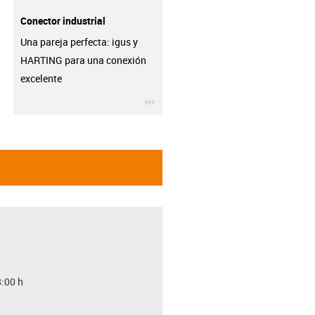
Conector industrial
Una pareja perfecta: igus y
HARTING para una conexión
excelente
igus-icon-3arrow
8:00 h