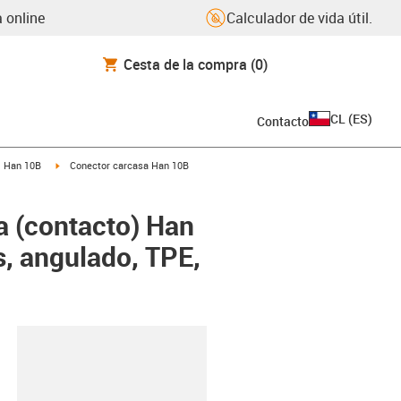
 online
Calculador de vida útil.
Cesta de la compra
(0)
CL
(
ES
)
Contacto
gus-icon-arrow-right
igus-icon-arrow-right
Han 10B
Conector carcasa Han 10B
a (contacto) Han
s, angulado, TPE,
y-clipboard