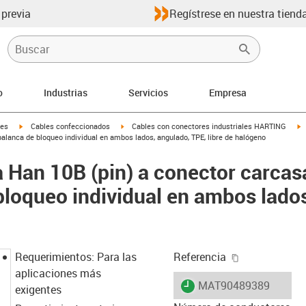
 previa
Regístrese en nuestra tienda
o
Industrias
Servicios
Empresa
igus-icon-arrow-right
igus-icon-arrow-right
i
les
Cables confeccionados
Cables con conectores industriales HARTING
palanca de bloqueo individual en ambos lados, angulado, TPE, libre de halógeno
 Han 10B (pin) a conector carcas
bloqueo individual en ambos lado
o
igus-icon-cop
Requerimientos: Para las
Referencia
aplicaciones más
igus-icon-lieferzeit
MAT90489389
exigentes