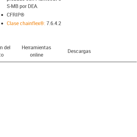
S-MB por DEA.
CFRIP®
Clase chainflex®:
7.6.4.2
n del
Herramientas
Descargas
to
online