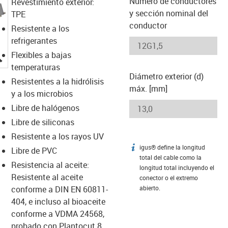
Número de conductores
Revestimiento exterior:
y sección nominal del
TPE
conductor
Resistente a los
refrigerantes
igus-icon-lupe
Flexibles a bajas
temperaturas
Diámetro exterior (d)
Resistentes a la hidrólisis
máx. [mm]
y a los microbios
Libre de halógenos
Libre de siliconas
Resistente a los rayos UV
igus® define la longitud
igus-icon-info
Libre de PVC
total del cable como la
Resistencia al aceite:
longitud total incluyendo el
Resistente al aceite
conector o el extremo
conforme a DIN EN 60811-
abierto.
404, e incluso al bioaceite
conforme a VDMA 24568,
probado con Plantocut 8