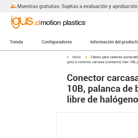
Muestras gratuitas: Sujetas a evaluación y aprobación
Tienda
Configuradores
Información del product
igus-icon-arrow-right
igus-icon-arrow-right
Inicio
Cables para cadenas portacab
(pin) a conector carcasa (contacto) Han 10B, 
Conector carcasa
10B, palanca de 
libre de halógen